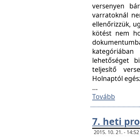
versenyen bár
varratoknál ne
ellenőrizzük, u
kötést nem hoz
dokumentumban 
kategóriába
lehetőséget bi
teljesítő ver
Holnaptól egés
...
Tovább
7. heti p
2015. 10. 21. - 14: