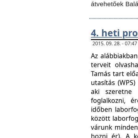
átvehetőek Balá
4. heti p
2015. 09. 28. - 07:
Az alábbiakban 
terveit olvash
Tamás tart elő
utasítás (WPS)
aki szeretne k
foglalkozni, 
időben laborfo
között laborfog
várunk mindenk
hozni ér). A 