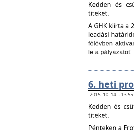
Kedden és csü
titeket.
A GHK kiírta a 
leadási határid
félévben aktíva
le a pályázatot!
6. heti p
2015. 10. 14. - 13:
Kedden és csüt
titeket.
Pénteken a Frow