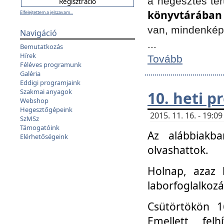
a hegesztés ter
könyvtárában
Elfelejtettem a jelszavam...
van, mindenké
Navigáció
...
Bemutatkozás
Hírek
Tovább
Féléves programunk
Galéria
Eddigi programjaink
Szakmai anyagok
10. heti 
Webshop
Hegesztőgépeink
2015. 11. 16. - 19:
SzMSz
Támogatóink
Az alábbiakb
Elérhetőségeink
olvashattok.
Holnap, azaz 
laborfoglalkozá
Csütörtökön 16
Emellett fe