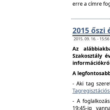
erre a címre fo
2015 őszi 
2015. 09. 16. - 15:
Az alábbiakb
Szakosztály é
információkról
A legfontosabb
- Aki tag szere
Tagregisztációs
- A foglalkozá
19:45-ig vann