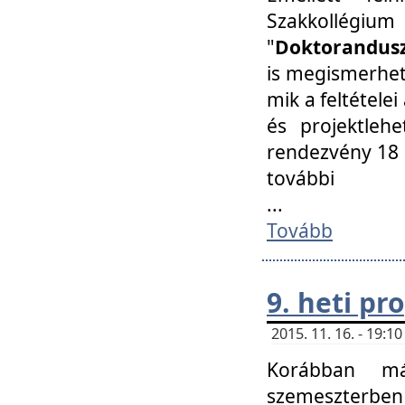
Szakkollégi
"
Doktorandusz
is megismerhet
mik a feltétele
és projektleh
rendezvény 18 
további
...
Tovább
9. heti p
2015. 11. 16. - 19:
Korábban má
szemeszterben