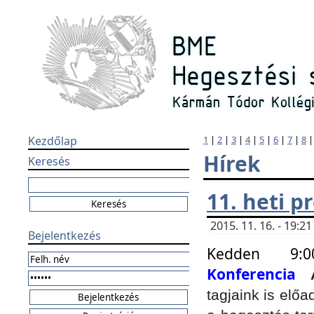
Kezdőlap
1
|
2
|
3
|
4
|
5
|
6
|
7
|
8
Hírek
Keresés
11. heti 
2015. 11. 16. - 19:
Bejelentkezés
Kedden 9:
Konferencia
tagjaink is elő