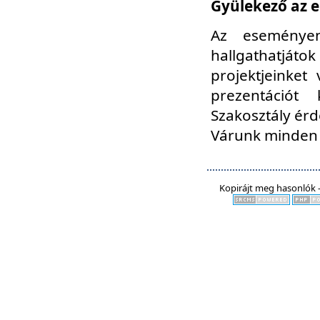
Gyülekező az e
Az eseményen
hallgathatjáto
projektjeinket
prezentációt
Szakosztály ér
Várunk minden 
Kopirájt meg hasonlók -