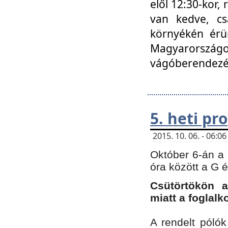
elől 12:30-kor,
van kedve, cs
környékén érün
Magyarországo
vágóberendezé
5. heti p
2015. 10. 06. - 06:
Október 6-án a 
óra között a G 
Csütörtökön a
miatt a foglal
A rendelt póló