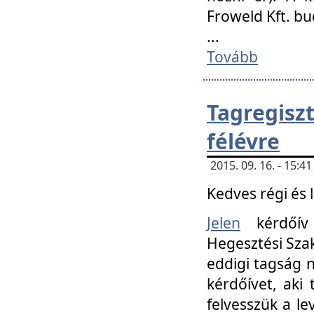
Froweld Kft. bu
...
Tovább
Tagregis
félévre
2015. 09. 16. - 15:
Kedves régi és 
Jelen
kérdőív 
Hegesztési Szak
eddigi tagság n
kérdőívet, aki
felvesszük a le