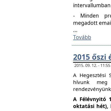
intervallumban
- Minden pro
megadott email 
...
Tovább
2015 őszi 
2015. 09. 12. - 11:
A Hegesztési S
hívunk meg 
rendezvényünk
A Félévnyitó 
oktatási hét)