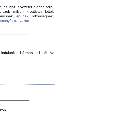
, az igazi élvezetet élőben adja,
íszek milyen kreatívan lettek
 anyunak, apunak, rokonságnak,
acsonyfa-szavazas
indulunk a Kármán koli elől. Az
ökön.