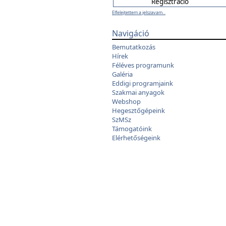
Elfelejtettem a jelszavam...
Navigáció
Bemutatkozás
Hírek
Féléves programunk
Galéria
Eddigi programjaink
Szakmai anyagok
Webshop
Hegesztőgépeink
SzMSz
Támogatóink
Elérhetőségeink