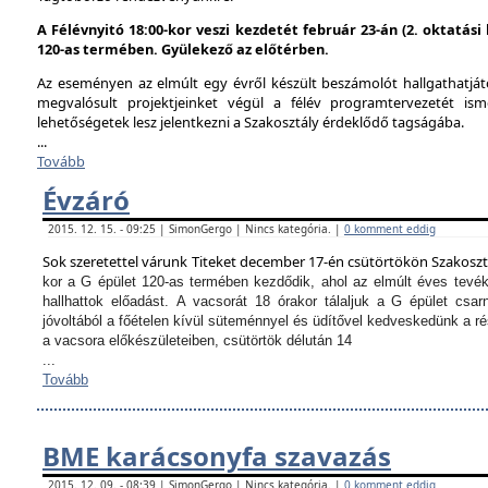
A Félévnyitó 18:00-kor veszi kezdetét február 23-án (2. oktatás
120-as termében. Gyülekező az előtérben.
Az eseményen az elmúlt egy évről készült beszámolót hallgathatjáto
megvalósult projektjeinket végül a félév programtervezetét ism
lehetőségetek lesz jelentkezni a Szakosztály érdeklődő tagságába.
...
Tovább
Évzáró
2015. 12. 15. - 09:25 | SimonGergo | Nincs kategória. |
0 komment eddig
Sok szeretettel várunk Titeket december 17-én csütörtökön Szakosz
kor a G épület 120-as termében kezdődik, ahol az elmúlt éves tevé
hallhattok előadást.
A vacsorát 18 órakor tálaljuk a G épület csarn
jóvoltából a főételen kívül süteménnyel és üdítővel kedveskedünk a 
a vacsora előkészületeiben, csütörtök délután 14
...
Tovább
BME karácsonyfa szavazás
2015. 12. 09. - 08:39 | SimonGergo | Nincs kategória. |
0 komment eddig