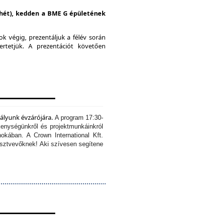
i hét), kedden a BME G épületének
k végig, prezentáljuk a félév során
ertetjük.
A prezentációt követően
tályunk évzárójára.
A program 17:30-
kenységünkről és projektmunkáinkról
okában. A Crown International Kft.
résztvevőknek!
Aki szívesen segítene