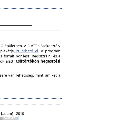
 G épületben. A 3 ATT-s Szakosztály
plakátja
itt érhető el.
A program
forralt bor lesz. Regisztrálni és a
ok alatt.
Csütörtökön hegesztési
ésére van lehetőség, mint amiket a
 [adam] - 2010