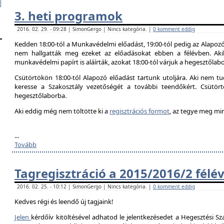
3. heti programok
2016. 02. 29. - 09:28 | SimonGergo | Nincs kategória. |
0 komment eddig
Kedden 18:00-tól a Munkavédelmi előadást, 19:00-tól pedig az Alapozó
nem hallgatták meg ezeket az előadásokat ebben a félévben. Aki
munkavédelmi papírt is aláírták, azokat 18:00-tól várjuk a hegesztőlab
Csütörtökön 18:00-tól Alapozó előadást tartunk utoljára. Aki nem tud
keresse a Szakosztály vezetőségét a további teendőkért. Csütör
hegesztőlaborba.
Aki eddig még nem töltötte ki a
regisztrációs formot
, az tegye meg mi
...
Tovább
Tagregisztráció a 2015/2016/2 félé
2016. 02. 25. - 10:12 | SimonGergo | Nincs kategória. |
0 komment eddig
Kedves régi és leendő új tagjaink!
Jelen
kérdőív kitöltésével adhatod le jelentkezésedet a Hegesztési Sza