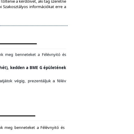
töltenie a kérdőívet, aki tag szeretne
bi Szakosztályos információkat erre a
unk meg benneteket a Félévnyitó és
si hét), kedden a BME G épületének
játok végig, prezentáljuk a félév
unk meg benneteket a Félévnyitó és