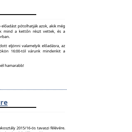
 előadást pótolhatják azok, akik még
k mind a kettőn részt vettek, és a
orban.
ott eljönni valamelyik előadásra, az
tökön 16:00-tól várunk mindenkit a
nél hamarabb!
vre
kosztály 2015/16-ös tavaszi félévére.