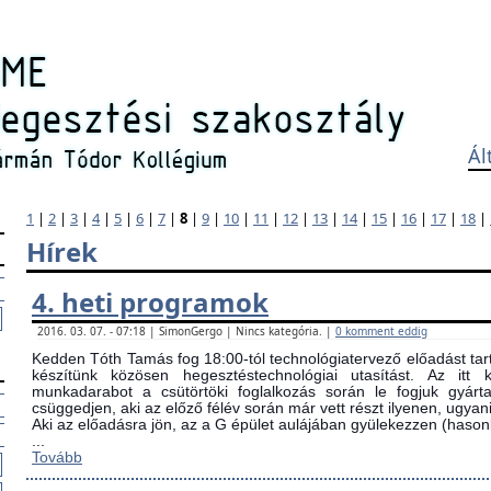
Ál
1
|
2
|
3
|
4
|
5
|
6
|
7
|
8
|
9
|
10
|
11
|
12
|
13
|
14
|
15
|
16
|
17
|
18
|
Hírek
4. heti programok
2016. 03. 07. - 07:18 | SimonGergo | Nincs kategória. |
0 komment eddig
Kedden Tóth Tamás fog 18:00-tól technológiatervező előadást tarta
készítünk közösen hegesztéstechnológiai utasítást. Az itt
munkadarabot a csütörtöki foglalkozás során le fogjuk gyárta
csüggedjen, aki az előző félév során már vett részt ilyenen, ugyani
Aki az előadásra jön, az a G épület aulájában gyülekezzen (ha
...
Tovább