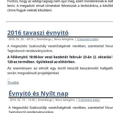
Fontos, hogy az eddigi tagság nem újul meg, ezért mindenkinek ki kell 
lenni. A megadott email címeteket felvesszük a levlistánkra, a későb
címre fogjuk nektek kiküldeni.
2016 tavaszi évnyitó
2016. 02. 20. - 09:16 | SimonGergo | Nincs kategória. |
0 komment eddig
A Hegesztési Szakosztály vezetőségének nevében, szeretettel hív
Tagtoborzó rendezvényünkre.
A Félévnyitó 18:00-kor veszi kezdetét február 23-án (2. oktatá
120-as termében. Gyülekező az előtérben.
Az eseményen az elmúlt egy évről készült beszámolót hallgathat
során megvalósult projektjeinket
...
Tovább
Évnyitó és Nyílt nap
2016. 02. 10. - 13:36 | SimonGergo | Nincs kategória. |
0 komment eddig
A Hegesztési Szakosztály vezetőségének nevében, szeretettel hív
Tagtoborzó rendezvényünkre.