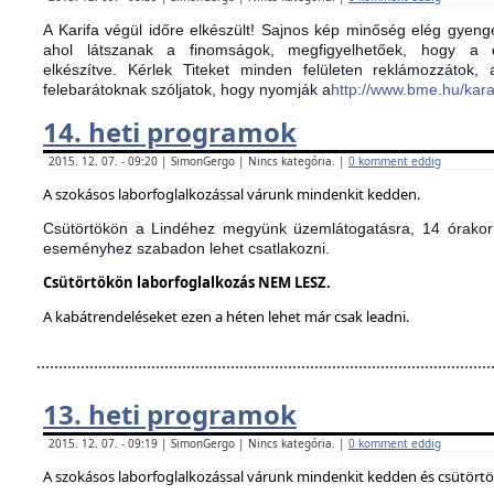
A Karifa végül időre elkészült! Sajnos kép minőség elég gyenge
ahol látszanak a finomságok, megfigyelhetőek, hogy a d
elkészítve.
Kérlek Titeket minden felületen reklámozzátok,
felebarátoknak szóljatok, hogy nyomják a
http://www.bme.hu/kar
14. heti programok
2015. 12. 07. - 09:20 | SimonGergo | Nincs kategória. |
0 komment eddig
A szokásos laborfoglalkozással várunk mindenkit kedden.
Csütörtökön a Lindéhez megyünk üzemlátogatásra, 14 órakor 
eseményhez szabadon lehet csatlakozni.
Csütörtökön laborfoglalkozás NEM LESZ.
A kabátrendeléseket ezen a héten lehet már csak leadni.
13. heti programok
2015. 12. 07. - 09:19 | SimonGergo | Nincs kategória. |
0 komment eddig
A szokásos laborfoglalkozással várunk mindenkit kedden és csütört