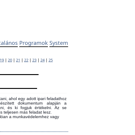
talános
Programok
System
19
|
20
|
21
|
22
|
23
|
24
|
25
ni, ahol egy adott ipari feladathoz
 készített dokumentum alapján a
ni, és ki fogjuk értékelni. Az se
s teljesen más feladat lesz.
sonlóan a munkavédelemhez vagy