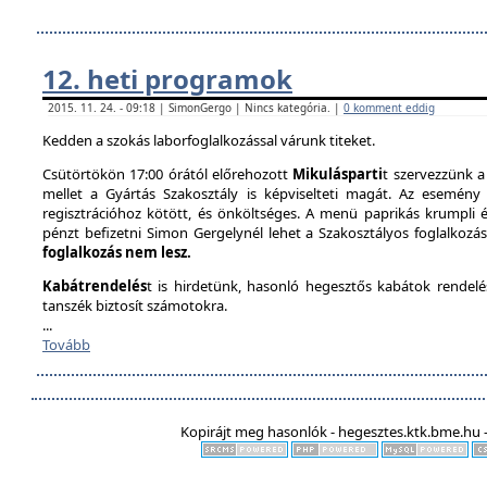
12. heti programok
2015. 11. 24. - 09:18 | SimonGergo | Nincs kategória. |
0 komment eddig
Kedden a szokás laborfoglalkozással várunk titeket.
Csütörtökön 17:00 órától előrehozott
Mikulásparti
t szervezzünk a
mellet a Gyártás Szakosztály is képviselteti magát. Az esemény 
regisztrációhoz kötött, és önköltséges. A menü paprikás krumpli és 
pénzt befizetni Simon Gergelynél lehet a Szakosztályos foglalkozás
foglalkozás nem lesz.
Kabátrendelés
t is hirdetünk, hasonló hegesztős kabátok rendel
tanszék biztosít számotokra.
...
Tovább
Kopirájt meg hasonlók - hegesztes.ktk.bme.hu -