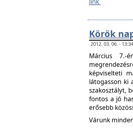
link
Körök na
2012. 03. 06. - 13
Március 7.-
megrendezésre
képviselteti 
látogasson ki 
szakosztályt, b
fontos a jó ha
erősebb közöss
Várunk mindenk