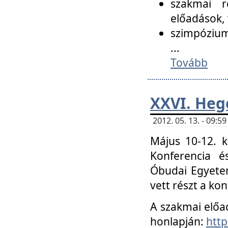
szakmai r
előadások, 
szimpózium
...
Tovább
XXVI. Heg
2012. 05. 13. - 09:
Május 10-12. k
Konferencia é
Óbudai Egyetem
vett részt a ko
A szakmai előa
honlapján:
http