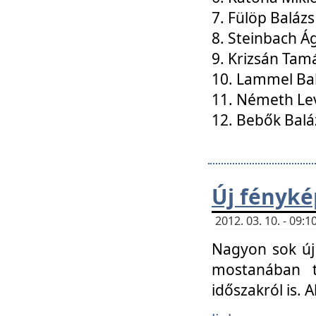
7. Fülöp Balázs
8. Steinbach Á
9. Krizsán Tam
10. Lammel Ba
11. Németh Le
12. Bebők Balá
Új fényké
2012. 03. 10. - 09
Nagyon sok új 
mostanában t
időszakról is. A