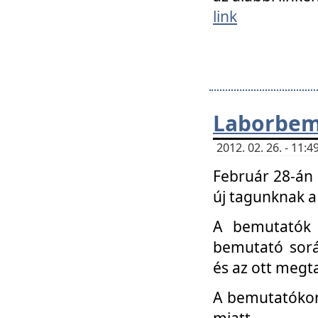
link
Laborbem
2012. 02. 26. - 11:
Február 28-án
új tagunknak a
A bemutatók 
bemutató sorá
és az ott megta
A bemutatókon 
miatt.