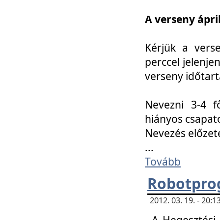
A verseny ápril
Kérjük a vers
perccel jelenje
verseny időtar
Nevezni 3-4 f
hiányos csapat
Nevezés előze
...
Tovább
Robotpro
2012. 03. 19. - 20:
A Hegesztési S