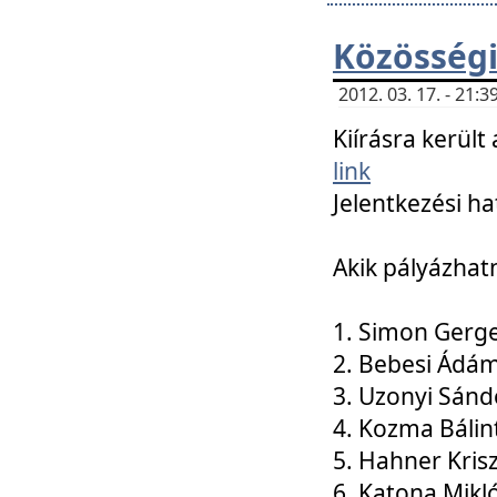
Közösségi
2012. 03. 17. - 21
Kiírásra kerül
link
Jelentkezési ha
Akik pályázhat
1. Simon Gerge
2. Bebesi Ádá
3. Uzonyi Sánd
4. Kozma Bálin
5. Hahner Kris
6. Katona Mikl