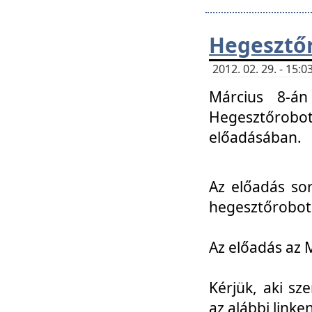
Hegesztőr
2012. 02. 29. - 15:
Március 8-án
Hegesztőrobo
előadásában.
Az előadás so
hegesztőroboto
Az előadás az 
Kérjük, aki sz
az alábbi linken