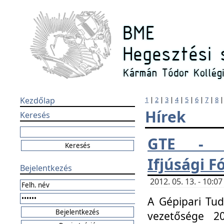
Kezdőlap
1
|
2
|
3
|
4
|
5
|
6
|
7
|
8
Hírek
Keresés
GTE - H
Ifjúsági 
Bejelentkezés
2012. 05. 13. - 10:
A Gépipari Tu
vezetősége 20