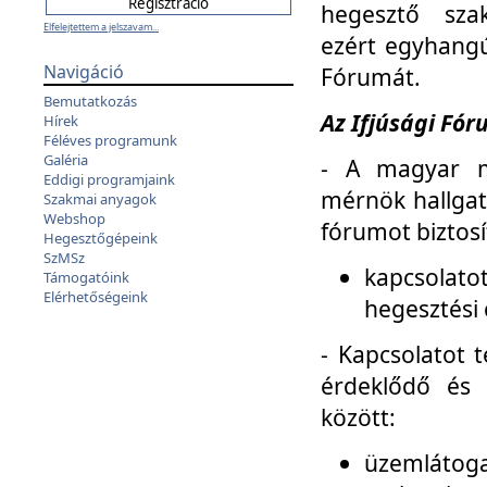
hegesztő sza
Elfelejtettem a jelszavam...
ezért egyhangú
Navigáció
Fórumát.
Bemutatkozás
Az Ifjúsági Fóru
Hírek
Féléves programunk
Galéria
- A magyar m
Eddigi programjaink
mérnök hallgat
Szakmai anyagok
Webshop
fórumot biztosí
Hegesztőgépeink
SzMSz
kapcsolat
Támogatóink
Elérhetőségeink
hegesztési 
- Kapcsolatot t
érdeklődő és 
között:
üzemlátoga