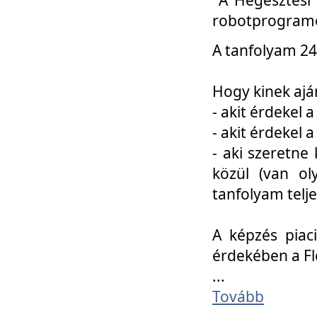
robotprogramo
A tanfolyam 24
Hogy kinek ajá
- akit érdekel 
- akit érdekel
- aki szeretne 
közül (van ol
tanfolyam telje
A képzés piac
érdekében a F
...
Tovább