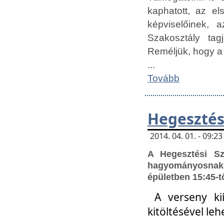
kaphatott, az e
képviselőinek,
Szakosztály tag
Reméljük, hogy a
...
Tovább
Hegesztés
2014. 04. 01. - 09:
A Hegesztési S
hagyományosnak 
épületben 15:45-t
A verseny ki
kitöltésével leh