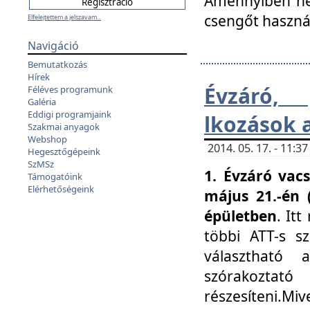
Amennyiben nem
csengőt haszná
Elfelejtettem a jelszavam...
Navigáció
Bemutatkozás
Hírek
Évzáró, 
Féléves programunk
Galéria
Eddigi programjaink
lkozások 
Szakmai anyagok
Webshop
2014. 05. 17. - 11:
Hegesztőgépeink
SzMSz
1. Évzáró vac
Támogatóink
Elérhetőségeink
május 21.-én 
épületben
. It
többi ATT-s sz
választható 
szórakoztató
részesíteni.Miv