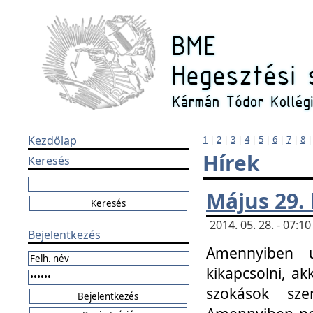
Kezdőlap
1
|
2
|
3
|
4
|
5
|
6
|
7
|
8
Hírek
Keresés
Május 29.
2014. 05. 28. - 07:
Bejelentkezés
Amennyiben u
kikapcsolni, ak
szokások sze