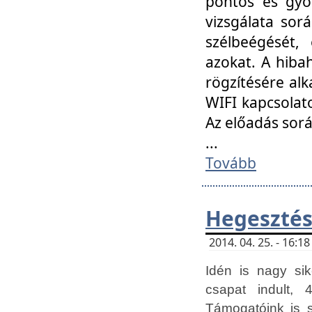
pontos és gyor
vizsgálata so
szélbeégését, 
azokat. A hibah
rögzítésére alk
WIFI kapcsolat
Az előadás sor
...
Tovább
Hegesztés
2014. 04. 25. - 16:
Idén is nagy sik
csapat indult, 
Támogatóink is 