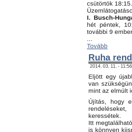
csütörtök 18:15
Üzemlátogatáso
I. Busch-Hung
hét péntek, 10
további 9 embe
...
Tovább
Ruha rend
2014. 03. 11. - 11:5
Eljött egy úja
van szükségünk
mint az elmúlt
Újítás, hogy e
rendelések
keressétek.
Itt megtalálhat
is könnyen kii