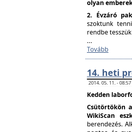
olyan embereke
2. Évzáró pa
szoktunk tenn
rendbe tesszü
...
Tovább
14. heti 
2014. 05. 11. - 08:
Kedden laborfo
Csütörtökön a
WikiScan eszk
berendezés. Al