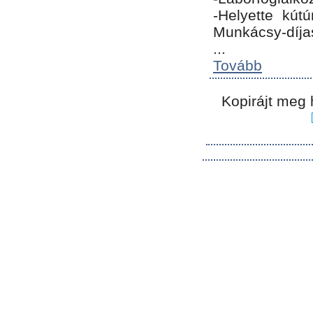
-Helyette kút
Munkácsy-díja
...
Tovább
Kopirájt meg 