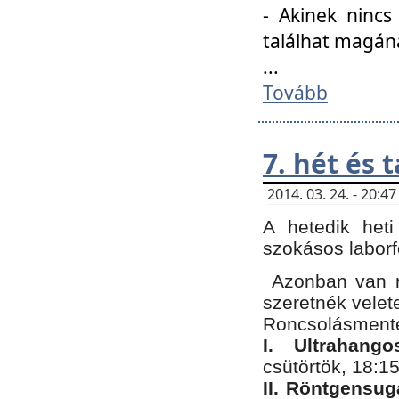
- Akinek nincs
találhat magán
...
Tovább
7. hét és 
2014. 03. 24. - 20:
A hetedik heti
szokásos labor
Azonban van n
szeretnék velet
Roncsolásmente
I. Ultrahang
csütörtök, 18:15
II. Röntgensug