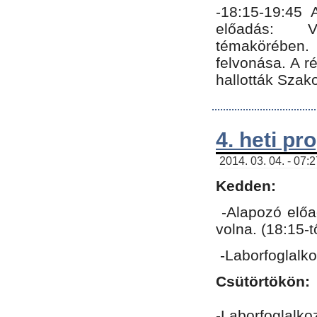
-18:15-19:45
előadás: Vo
témakörében.
felvonása. A 
hallották Szako
4. heti p
2014. 03. 04. - 07:
Kedden:
-Alapozó előa
volna. (18:15-
-Laborfoglalk
Csütörtökön:
-Laborfoglalko