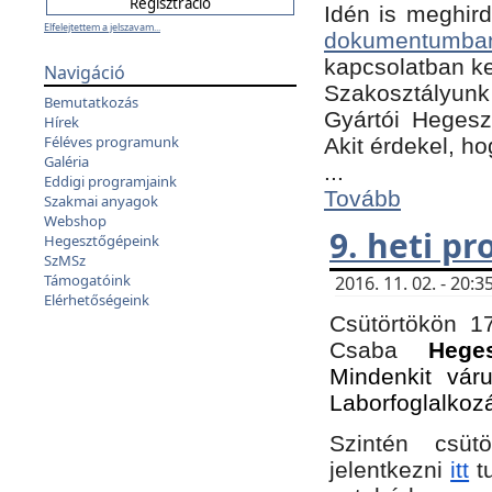
Idén is meghird
Elfelejtettem a jelszavam...
dokumentumba
kapcsolatban ke
Navigáció
Szakosztályunk 
Bemutatkozás
Gyártói Hegeszt
Hírek
Féléves programunk
Akit érdekel, h
Galéria
...
Eddigi programjaink
Tovább
Szakmai anyagok
Webshop
9. heti p
Hegesztőgépeink
SzMSz
Támogatóink
2016. 11. 02. - 20
Elérhetőségeink
Csütörtökön 17
Csaba
Hege
Mindenkit vár
Laborfoglalkoz
Szintén csüt
jelentkezni
itt
tu