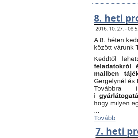
8. heti p
2016. 10. 27. - 08
A 8. héten ked
között várunk T
Keddtől leh
feladatokról
mailben tájé
Gergelynél és 
Továbbra 
i
gyárlátoga
hogy milyen e
...
Tovább
7. heti 