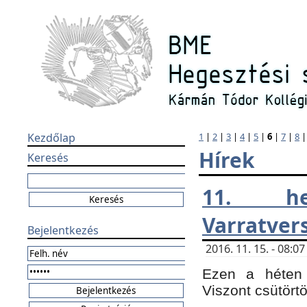
Kezdőlap
1
|
2
|
3
|
4
|
5
|
6
|
7
|
8
Hírek
Keresés
11. h
Varratver
Bejelentkezés
2016. 11. 15. - 08:
Ezen a héten 
Viszont csütört