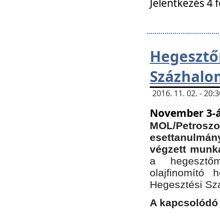
Jelentkezés 4 
Hegesz
Százhalo
2016. 11. 02. - 20
November 3-á
MOL/Petr
esettanulmá
végzett munká
a hegesztőm
olajfinomító 
Hegesztési Sz
A kapcsolódó