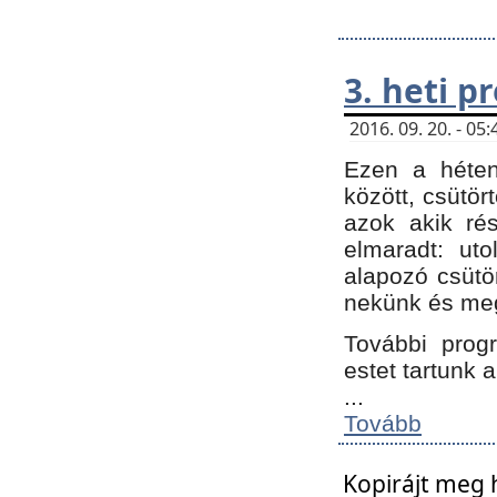
3. heti 
2016. 09. 20. - 0
Ezen a héte
között, csütör
azok akik ré
elmaradt: ut
alapozó csütör
nekünk és meg
További progr
estet tartunk 
...
Tovább
Kopirájt meg 