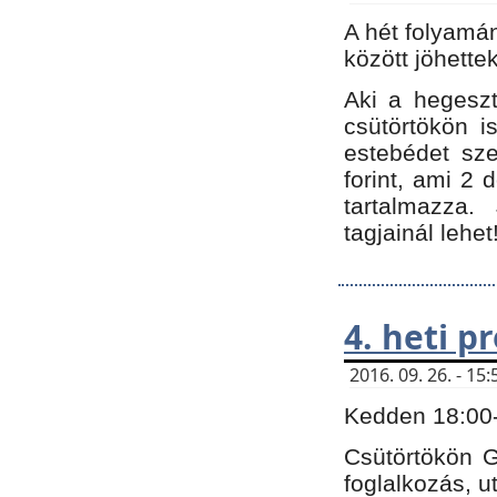
A hét folyamá
között jöhette
Aki a hegeszt
csütörtökön i
estebédet sze
forint, ami 2 
tartalmazza.
tagjainál lehet
4. heti 
2016. 09. 26. - 1
Kedden 18:00-t
Csütörtökön G
foglalkozás, ut