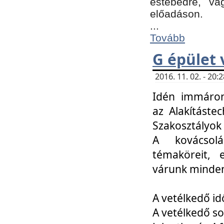
estebédre, va
előadáson.
...
Tovább
G épület 
2016. 11. 02. - 20
Idén immáro
az Alakításte
Szakosztályok
A kovácsolá
témaköreit, e
várunk minden
A vetélkedő id
A vetélkedő so