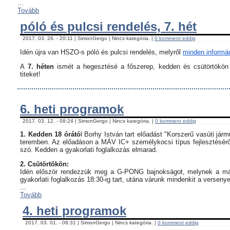
...
Tovább
póló és pulcsi rendelés, 7. hét
2017. 03. 26. - 20:11 | SimonGergo | Nincs kategória. |
0 komment eddig
Idén újra van HSZO-s póló és pulcsi rendelés, melyről
minden informáci
A
7. héten
ismét a hegesztésé a főszerep, kedden és csütörtökön i
titeket!
6. heti programok
2017. 03. 12. - 08:24 | SimonGergo | Nincs kategória. |
0 komment eddig
1. Kedden 18 órátó
l Borhy István tart előadást "Korszerű vasúti já
teremben. Az előadáson a MÁV IC+ személykocsi típus fejlesztésérő
szó. Kedden a gyakorlati foglalkozás elmarad.
2. Csütörtökön:
Idén először rendezzük meg a G-PONG bajnokságot, melynek a máso
gyakorlati foglalkozás 18:30-ig tart, utána várunk mindenkit a verseny
...
Tovább
4. heti programok
2017. 03. 01. - 08:31 | SimonGergo | Nincs kategória. |
0 komment eddig