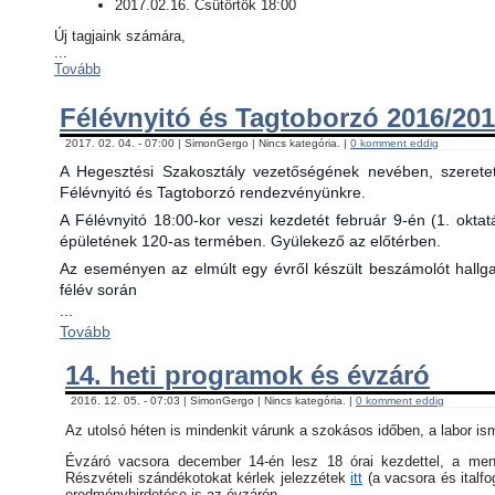
2017.02.16. Csütörtök 18:00
Új tagjaink számára,
...
Tovább
Félévnyitó és Tagtoborzó 2016/201
2017. 02. 04. - 07:00 | SimonGergo | Nincs kategória. |
0 komment eddig
A Hegesztési Szakosztály vezetőségének nevében, szerete
Félévnyitó és Tagtoborzó rendezvényünkre.
A Félévnyitó 18:00-kor veszi kezdetét február 9-én (1. okta
épületének 120-as termében. Gyülekező az előtérben.
Az eseményen az elmúlt egy évről készült beszámolót hallgat
félév során
...
Tovább
14. heti programok és évzáró
2016. 12. 05. - 07:03 | SimonGergo | Nincs kategória. |
0 komment eddig
Az utolsó héten is mindenkit várunk a szokásos időben, a labor is
Évzáró vacsora december 14-én lesz 18 órai kezdettel, a menü 
Részvételi szándékotokat kérlek jelezzétek
itt
(a vacsora és italfo
eredményhirdetése is az évzárón.