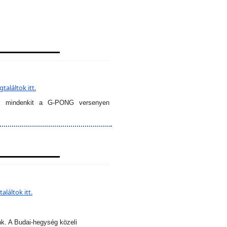
aláltok itt.
k mindenkit a G-PONG versenyen
láltok itt.
nk. A Budai-hegység közeli