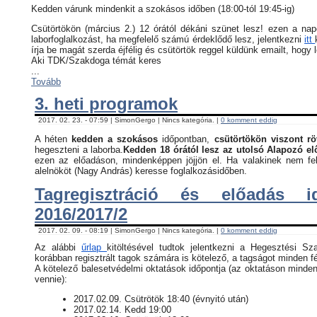
Kedden várunk mindenkit a szokásos időben (18:00-tól 19:45-ig)
Csütörtökön (március 2.) 12 órától dékáni szünet lesz! ezen a na
laborfoglalkozást, ha megfelelő számú érdeklődő lesz, jelentkezni
itt
írja be magát szerda éjfélig és csütörtök reggel küldünk emailt, hogy 
Aki TDK/Szakdoga témát keres
...
Tovább
3. heti programok
2017. 02. 23. - 07:59 | SimonGergo | Nincs kategória. |
0 komment eddig
A héten
kedden a szokásos
időpontban,
csütörtökön viszont rö
hegeszteni a laborba.
Kedden 18 órától lesz az utolsó Alapozó e
ezen az előadáson, mindenképpen jöjjön el. Ha valakinek nem fel
alelnököt (Nagy András) keresse foglalkozásidőben.
Tagregisztráció és előadás i
2016/2017/2
2017. 02. 09. - 08:19 | SimonGergo | Nincs kategória. |
0 komment eddig
Az alábbi
űrlap
kitöltésével tudtok jelentkezni a Hegesztési Sz
korábban regisztrált tagok számára is kötelező, a tagságot minden fé
​A kötelező balesetvédelmi oktatások időpontja (az oktatáson minden
vennie):
​2017.02.09. Csütrötök 18:40 (évnyitó után)
2017.02.14. Kedd 19:00