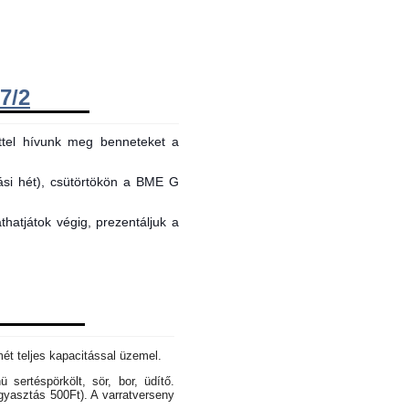
7/2
ttel hívunk meg benneteket a
tási hét), csütörtökön a BME G
hatjátok végig, prezentáljuk a
mét teljes kapacitással üzemel.
sertéspörkölt, sör, bor, üdítő.
gyasztás 500Ft). A varratverseny