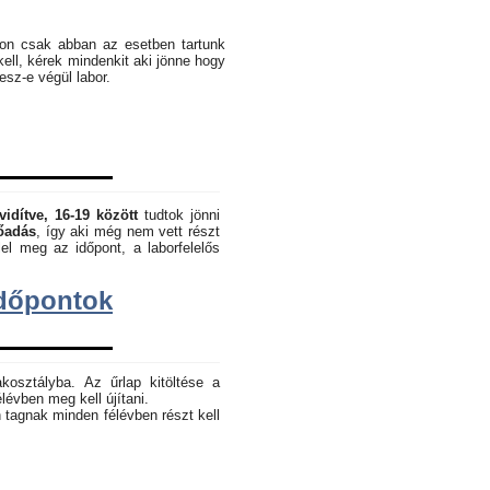
pon csak abban az esetben tartunk
kell, kérek mindenkit aki jönne hogy
lesz-e végül labor.
vidítve, 16-19 között
tudtok jönni
lőadás
, így aki még nem vett részt
el meg az időpont, a laborfelelős
dőpontok
akosztályba. Az űrlap kitöltése a
lévben meg kell újítani.
 tagnak minden félévben részt kell