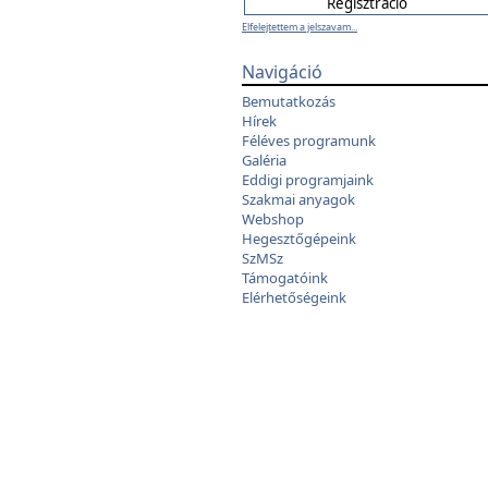
Elfelejtettem a jelszavam...
Navigáció
Bemutatkozás
Hírek
Féléves programunk
Galéria
Eddigi programjaink
Szakmai anyagok
Webshop
Hegesztőgépeink
SzMSz
Támogatóink
Elérhetőségeink