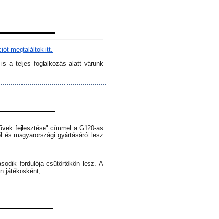
ót megtaláltok itt.
s a teljes foglalkozás alatt várunk
rművek fejlesztése" címmel a G120-as
l és magyarországi gyártásáról lesz
dik fordulója csütörtökön lesz. A
en játékosként,