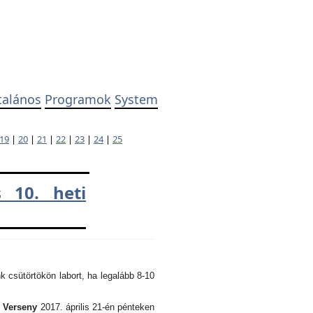
talános
Programok
System
19
|
20
|
21
|
22
|
23
|
24
|
25
 10. heti
k csütörtökön labort, ha legalább 8-10
i Verseny
2017. április 21-én pénteken