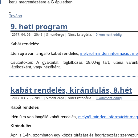
kerül megrendezésre a G épületben.
...
Tovább
9. heti program
2017. 04. 09. - 20:43 | SimonGergo | Nincs kategória. |
0 komment eddig
Kabát rendelés:
Idén újra van lángálló kabát rendelés,
melyről
minden információt megt
Csütörtökön:
A
gyakorlati foglalkozás 19:00-ig tart
, utána várun
játékosként, vagy nézőként.
kabát rendelés, kirándulás, 8.hét
2017. 03. 26. - 20:13 | SimonGergo | Nincs kategória. |
0 komment eddig
Kabát rendelés
minden információt megta
Idén újra van lángálló kabát rendelés,
melyről
Kirándulás
Április 1-én, szombaton egy közös túrázást és bográcsozást szervezü