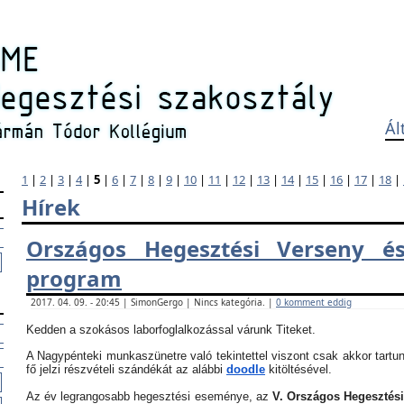
Ál
1
|
2
|
3
|
4
|
5
|
6
|
7
|
8
|
9
|
10
|
11
|
12
|
13
|
14
|
15
|
16
|
17
|
18
|
Hírek
Országos Hegesztési Verseny és
program
2017. 04. 09. - 20:45 | SimonGergo | Nincs kategória. |
0 komment eddig
Kedden a szokásos laborfoglalkozással várunk Titeket.
A Nagypénteki munkaszünetre való tekintettel viszont csak akkor tartun
fő jelzi részvételi szándékát az alábbi
doodle
kitöltésével.
Az év legrangosabb hegesztési eseménye, az
V. Országos Hegesztés