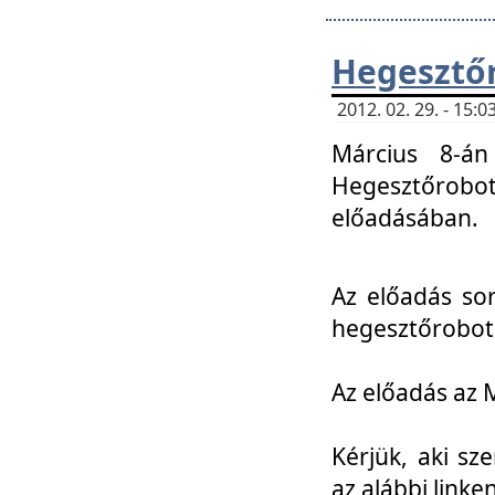
Hegesztőr
2012. 02. 29. - 15:
Március 8-án
Hegesztőrobo
előadásában.
Az előadás so
hegesztőroboto
Az előadás az 
Kérjük, aki sz
az alábbi linken