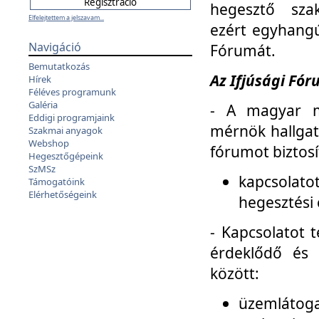
hegesztő sza
Elfelejtettem a jelszavam...
ezért egyhangú
Navigáció
Fórumát.
Bemutatkozás
Az Ifjúsági Fóru
Hírek
Féléves programunk
Galéria
- A magyar m
Eddigi programjaink
mérnök hallgat
Szakmai anyagok
Webshop
fórumot biztosí
Hegesztőgépeink
SzMSz
kapcsolat
Támogatóink
Elérhetőségeink
hegesztési 
- Kapcsolatot t
érdeklődő és 
között:
üzemlátoga