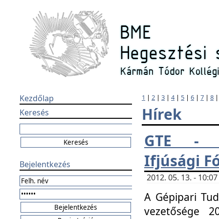
Kezdőlap
1
|
2
|
3
|
4
|
5
|
6
|
7
|
8
Hírek
Keresés
GTE - H
Ifjúsági 
Bejelentkezés
2012. 05. 13. - 10:
A Gépipari Tu
vezetősége 20