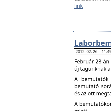
link
Laborbem
2012. 02. 26. - 11:
Február 28-án
új tagunknak a
A bemutatók 
bemutató sorá
és az ott megta
A bemutatókon 
miatt.