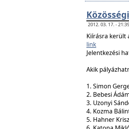
Közösségi
2012. 03. 17. - 21
Kiírásra kerül
link
Jelentkezési ha
Akik pályázhat
1. Simon Gerge
2. Bebesi Ádá
3. Uzonyi Sánd
4. Kozma Bálin
5. Hahner Kris
6. Katona Mikl