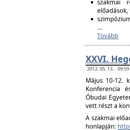
szakmai r
előadások, 
szimpózium
...
Tovább
XXVI. Heg
2012. 05. 13. - 09:
Május 10-12. k
Konferencia é
Óbudai Egyetem
vett részt a ko
A szakmai előa
honlapján:
http