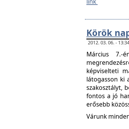
link
Körök na
2012. 03. 06. - 13
Március 7.-
megrendezésre
képviselteti 
látogasson ki 
szakosztályt, b
fontos a jó ha
erősebb közöss
Várunk mindenk