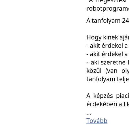
robotprogramo
A tanfolyam 24
Hogy kinek ajá
- akit érdekel 
- akit érdekel
- aki szeretne 
közül (van ol
tanfolyam telje
A képzés piac
érdekében a F
...
Tovább