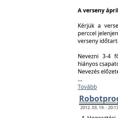
A verseny ápril
Kérjük a vers
perccel jelenje
verseny időtar
Nevezni 3-4 f
hiányos csapat
Nevezés előze
...
Tovább
Robotpro
2012. 03. 19. - 20:
A Hegesztési S