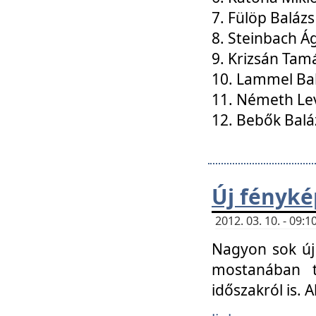
7. Fülöp Balázs
8. Steinbach Á
9. Krizsán Tam
10. Lammel Ba
11. Németh Le
12. Bebők Balá
Új fényké
2012. 03. 10. - 09
Nagyon sok új 
mostanában t
időszakról is. A