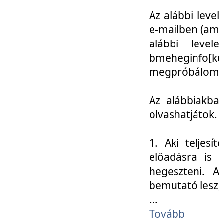
Az alábbi leve
e-mailben (am
alábbi leve
bmeheginfo[k
megpróbálom k
Az alábbiakba
olvashatjátok.
1. Aki teljes
előadásra is
hegeszteni. 
bemutató lesz
...
Tovább