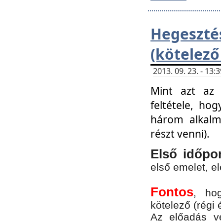
Hegesz
(kötelező
2013. 09. 23. - 13
Mint azt az 
feltétele, ho
három alkalm
részt venni).
Első időpo
első emelet, e
Fontos
, ho
kötelező (régi 
Az előadás vé