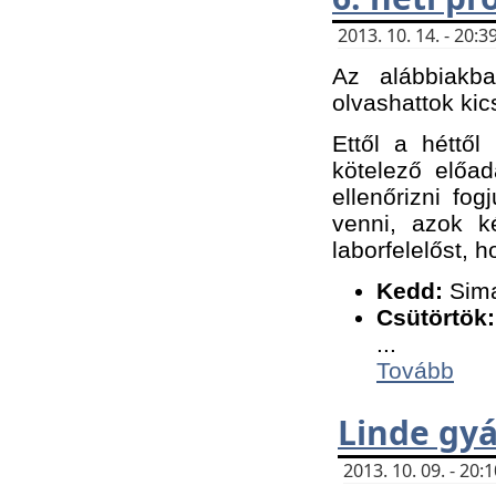
2013. 10. 14. - 20
Az alábbiakb
olvashattok kic
Ettől a héttől
kötelező előa
ellenőrizni fo
venni, azok k
laborfelelőst, h
K
edd:
Sima
Csütörtök:
...
Tovább
Linde gyá
2013. 10. 09. - 20