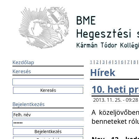
Kezdőlap
1
|
2
|
3
|
4
|
5
|
6
|
7
|
8
Hírek
Keresés
10. heti 
2013. 11. 25. - 09:
Bejelentkezés
A közeljövőben
benneteket ról