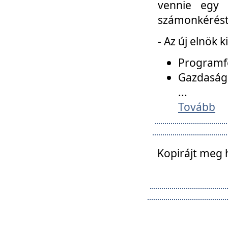
vennie egy 
számonkérést t
- Az új elnök 
Programfe
Gazdasági
...
Tovább
Kopirájt meg 