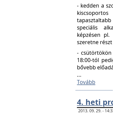
- kedden a szo
kiscsoportos
tapasztaltab
speciális a
képzésen pl.
szeretne részt
- csütörtökön
18:00-tól ped
bővebb előadá
...
Tovább
4. heti p
2013. 09. 29. - 14