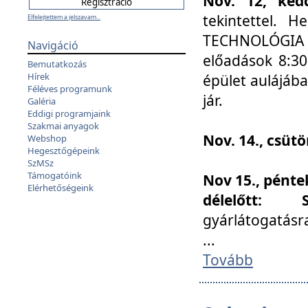
Nov. 12, kedd
tekintettel. 
Elfelejtettem a jelszavam...
TECHNOLÓGIA s
Navigáció
előadások 8:30
Bemutatkozás
Hírek
épület aulájába
Féléves programunk
jár.
Galéria
Eddigi programjaink
Szakmai anyagok
Nov. 14., csüt
Webshop
Hegesztőgépeink
SzMSz
Támogatóink
Nov 15., pénte
Elérhetőségeink
délelőtt:
gyárlátogatásr
...
Tovább