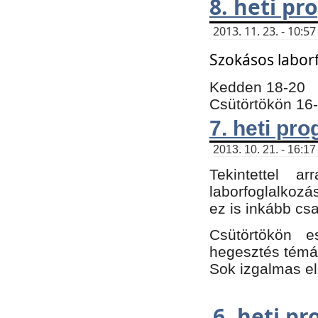
8. heti p
2013. 11. 23. - 10:
Szokásos labor
Kedden 18-20
Csütörtökön 16
7. heti pr
2013. 10. 21. - 16:17
Tekintettel 
laborfoglalkozá
ez is inkább csa
Csütörtökön e
hegesztés témáb
Sok izgalmas el
6. heti p