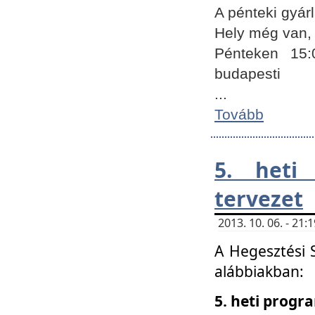
A pénteki gyár
Hely még van, 
Pénteken 15:
budapesti
...
Tovább
5. heti
tervezet
2013. 10. 06. - 21
A Hegesztési 
alábbiakban:
5. heti prog