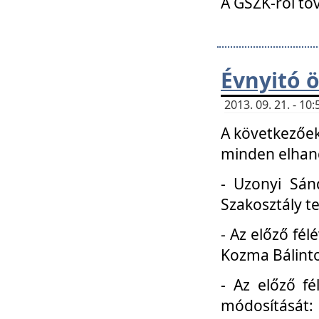
A GSZK-ról to
Évnyitó 
2013. 09. 21. - 1
A következőek
minden elhang
- Uzonyi Sánd
Szakosztály t
- Az előző fél
Kozma Bálinto
- Az előző f
módosítását: