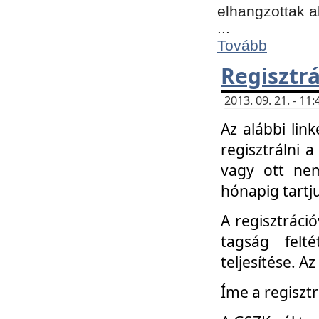
elhangzottak a
...
Tovább
Regisztrá
2013. 09. 21. - 1
Az alábbi lin
regisztrálni a
vagy ott nem
hónapig tartju
A regisztráció
tagság felt
teljesítése. A
Íme a regisztr