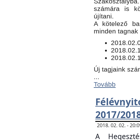
Szakosztályba.
számára is kö
újítani.
​A kötelező ba
minden tagnak m
​2018.02.
2018.02.
2018.02.1
Új tagjaink szá
...
Tovább
Félévn
2017/201
2018. 02. 02. - 20
A Hegeszté