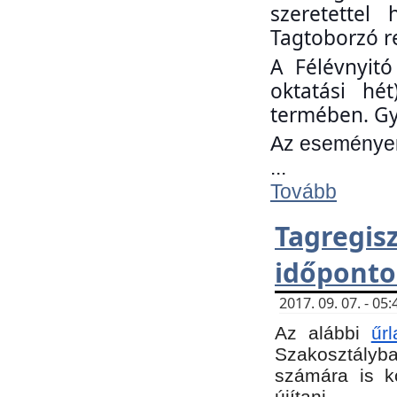
szeretettel
Tagtoborzó r
A Félévnyitó
oktatási hé
termében. Gy
Az eseményen 
...
Tovább
Tagregi
időponto
2017. 09. 07. - 0
Az alábbi
űr
Szakosztályba.
számára is k
újítani.