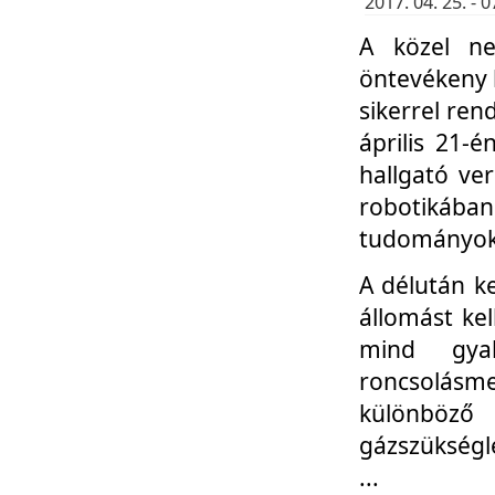
2017. 04. 25. -
A közel ne
öntevékeny k
sikerrel re
április 21-
hallgató ve
robotikáb
tudományok 
A délután k
állomást kel
mind gyak
roncsolás
különböző
gázszükségl
...