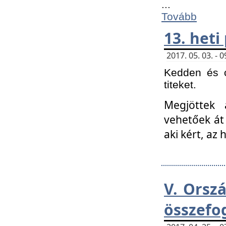
...
Tovább
13. heti
2017. 05. 03. -
Kedden és c
titeket.
Megjöttek 
vehetőek át
aki kért, az
V. Orsz
összefo