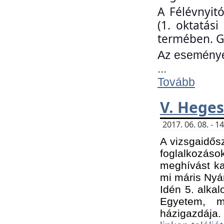
A Félévnyit
(1. oktatás
termében. G
Az eseményen
...
Tovább
V. Heges
2017. 06. 08. - 
A vizsgaidős
foglalkozás
meghívást ka
mi máris Nyár
Idén 5. alka
Egyetem, m
házigazdája.