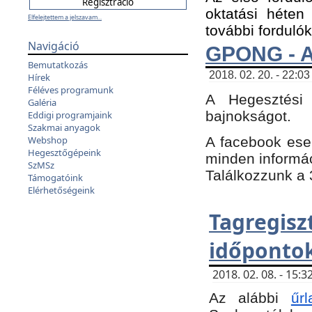
oktatási héten
Elfelejtettem a jelszavam...
további fordulók
Navigáció
GPONG - A
Bemutatkozás
2018. 02. 20. - 22:03
Hírek
Féléves programunk
A Hegesztési
Galéria
bajnokságot.
Eddigi programjaink
Szakmai anyagok
A facebook es
Webshop
Hegesztőgépeink
minden informáci
SzMSz
Találkozzunk a 3
Támogatóink
Elérhetőségeink
Tagregi
időpontok
2018. 02. 08. - 15
Az alábbi
űrl