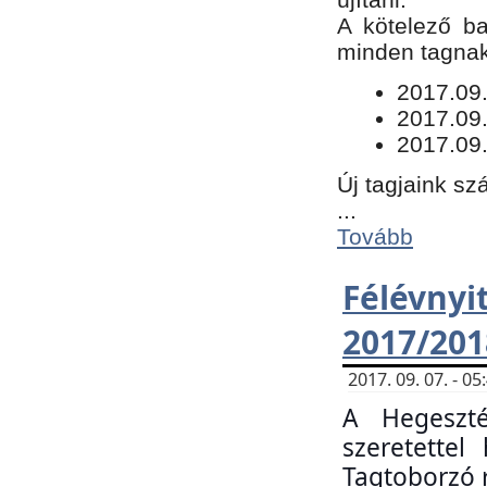
​A kötelező b
minden tagnak 
​2017.09
2017.09
2017.09.
Új tagjaink sz
...
Tovább
Félévn
2017/201
2017. 09. 07. - 
A Hegeszté
szeretette
Tagtoborzó 