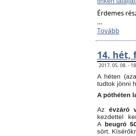
linken találjá
Érdemes rés
...
Tovább
14. hét,
2017. 05. 08. - 
A héten (az
tudtok jönni 
A póthéten l
Az
évzáró 
kezdettel k
A
beugró 50
sört. Kísérő