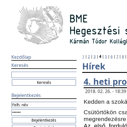
Kezdőlap
1
|
2
|
3
|
4
|
5
|
6
|
7
|
8
Hírek
Keresés
4. heti p
2018. 02. 26. - 18:
Bejelentkezés
Kedden a szokás
Csütörtökön csa
megrendezésre 
Az első forduló