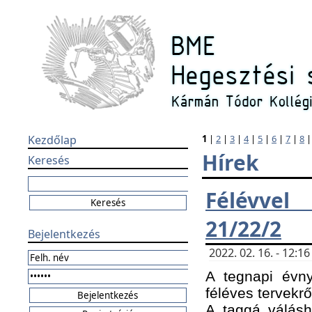
Kezdőlap
1
|
2
|
3
|
4
|
5
|
6
|
7
|
8
Hírek
Keresés
Félévvel
21/22/2
Bejelentkezés
2022. 02. 16. - 12:
A tegnapi évny
féléves tervekrő
A taggá válásho