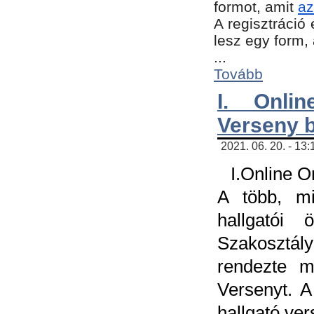
formot, amit
az
A regisztráció 
lesz egy form,
...
Tovább
I. Onli
Verseny 
2021. 06. 20. - 13
I.Online 
A több, mi
hallgatói
Szakosztál
rendezte m
Versenyt. A
hallgató ve