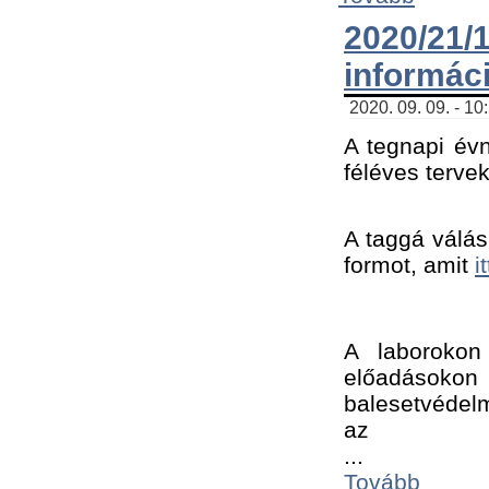
2020/21
informác
2020. 09. 09. - 10
A tegnapi évn
féléves tervek
A taggá válásh
formot, amit 
i
A laborokon 
előadásokon 
balesetvédelm
az ﻿
...
Tovább