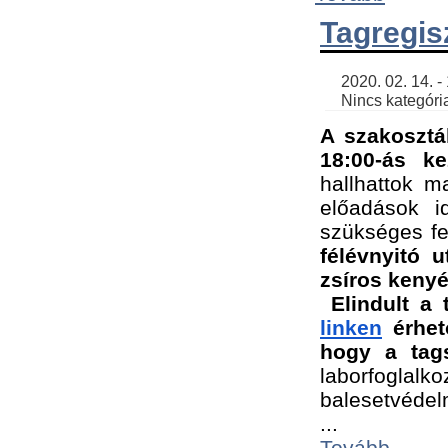
Tagregis
    2020. 02. 14. - 18:56 | SimonGergo | 

    Nincs kategória
A szakosztá
18:00-ás ke
hallhattok ma
előadások id
szükséges fe
félévnyitó u
zsíros kenyé
Elindult a 
linken
 érhet
hogy a tags
laborfogla
balesetvédel
...
Tovább