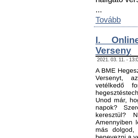
...
Tovább
I. Onli
Verseny
2021. 03. 11. - 13:
A BME Hegeszt
Versenyt, a
vetélkedő f
hegesztéstec
Unod már, hog
napok? Szer
keresztül? 
Amennyiben le
más dolgod,
benevezni a ve