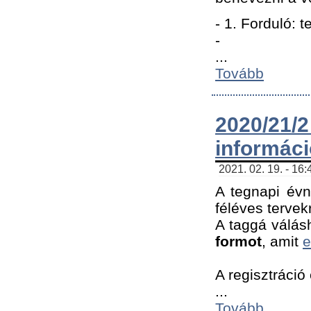
- 1. Forduló: 
-
...
Tovább
2020/21
informác
2021. 02. 19. - 16
A tegnapi évn
féléves tervek
A taggá válásh
formot
, amit
e
A regisztráció 
...
Tovább