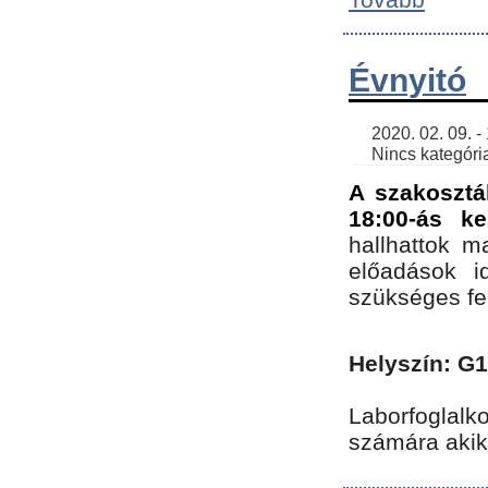
Évnyitó
    2020. 02. 09. - 19:30 | SimonGergo | 

    Nincs kategória
A szakosztá
18:00-ás ke
hallhattok ma
előadások id
szükséges fe
Helyszín: G
Laborfoglalk
számára akik