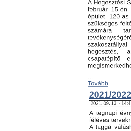
A Hegesztési Sz
február 15-én 
épület 120-a
szükséges felt
számára tar
tevékenységéről
szakosztálly
hegesztés, 
csapatépítő e
megismerkedhet
...
Tovább
2021/2022
2021. 09. 13. - 14:
A tegnapi évny
féléves tervekr
A taggá válásh