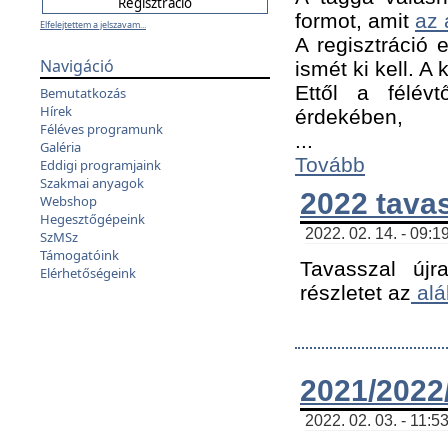
formot, amit
az 
Elfelejtettem a jelszavam...
A regisztráció e
Navigáció
ismét ki kell. A
Ettől a félév
Bemutatkozás
Hírek
érdekében,
Féléves programunk
...
Galéria
Tovább
Eddigi programjaink
Szakmai anyagok
2022 tava
Webshop
Hegesztőgépeink
2022. 02. 14. - 09:1
SzMSz
Támogatóink
Tavasszal újr
Elérhetőségeink
részletet az
alá
2021/2022/
2022. 02. 03. - 11:5