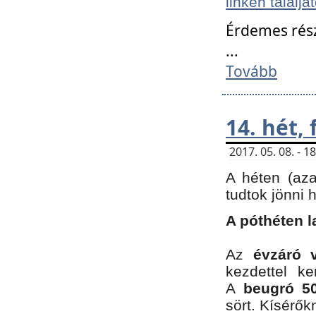
linken találjá
Érdemes rés
...
Tovább
14. hét,
2017. 05. 08. - 
A héten (az
tudtok jönni 
A póthéten l
Az
évzáró 
kezdettel k
A
beugró 50
sört. Kísérő