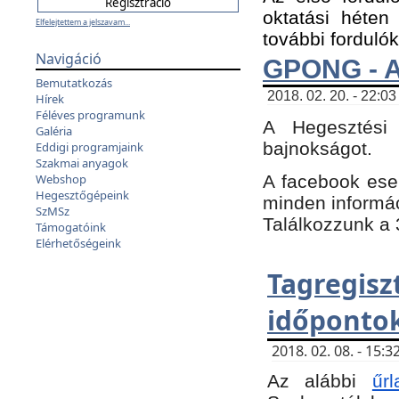
oktatási héten
Elfelejtettem a jelszavam...
további fordulók
Navigáció
GPONG - A
Bemutatkozás
2018. 02. 20. - 22:03
Hírek
Féléves programunk
A Hegesztési
Galéria
bajnokságot.
Eddigi programjaink
Szakmai anyagok
A facebook es
Webshop
Hegesztőgépeink
minden informáci
SzMSz
Találkozzunk a 3
Támogatóink
Elérhetőségeink
Tagregi
időpontok
2018. 02. 08. - 15
Az alábbi
űrl