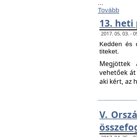
...
Tovább
13. heti
2017. 05. 03. -
Kedden és c
titeket.
Megjöttek 
vehetőek át
aki kért, az
V. Orsz
összefo