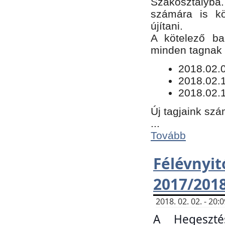
Szakosztályba.
számára is kö
újítani.
​A kötelező ba
minden tagnak m
​2018.02.
2018.02.
2018.02.1
Új tagjaink szá
...
Tovább
Félévn
2017/201
2018. 02. 02. - 20
A Hegeszté