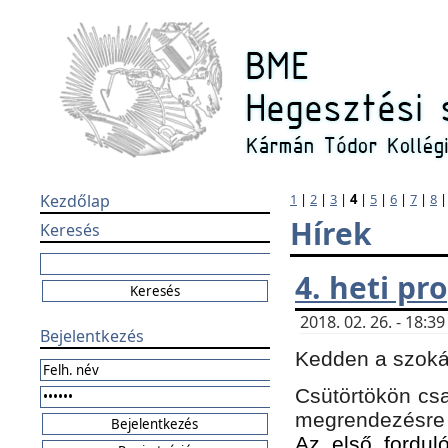
Kezdőlap
1
|
2
|
3
|
4
|
5
|
6
|
7
|
8
Hírek
Keresés
4. heti p
2018. 02. 26. - 18:
Bejelentkezés
Kedden a szokás
Csütörtökön csa
megrendezésre 
Az első forduló