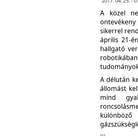
2017. 04. 25. -
A közel ne
öntevékeny k
sikerrel re
április 21-
hallgató ve
robotikáb
tudományok 
A délután k
állomást kel
mind gyak
roncsolás
különböző
gázszükségl
...