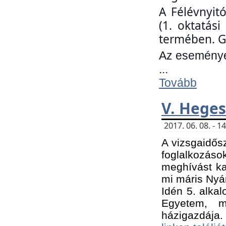
A Félévnyit
(1. oktatás
termében. G
Az eseményen
...
Tovább
V. Heges
2017. 06. 08. - 
A vizsgaidős
foglalkozás
meghívást ka
mi máris Nyár
Idén 5. alka
Egyetem, m
házigazdája.