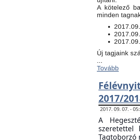
​A kötelező b
minden tagnak 
​2017.09
2017.09
2017.09.
Új tagjaink sz
...
Tovább
Félévn
2017/201
2017. 09. 07. - 
A Hegeszté
szeretette
Tagtoborzó 