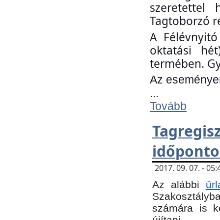
szeretettel
Tagtoborzó r
A Félévnyitó
oktatási hé
termében. Gy
Az eseményen 
...
Tovább
Tagregi
időponto
2017. 09. 07. - 0
Az alábbi
űr
Szakosztályba.
számára is k
újítani.