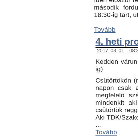
második fordu
18:30-ig tart,
...
Tovább
4. heti p
2017. 03. 01. - 08
Kedden várunk
ig)
Csütörtökön (
napon csak a
megfelelő sz
mindenkit ak
csütörtök regg
Aki TDK/Szak
...
Tovább