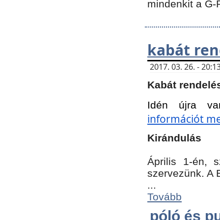
mindenkit a G-
kabát ren
2017. 03. 26. - 20
Kabát rendelé
Idén újra va
információt meg
Kirándulás
Április 1-én,
szervezünk. A 
...
Tovább
póló és pu