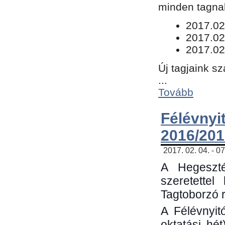
minden tagnak
​2017.02
2017.02
2017.02
Új tagjaink s
...
Tovább
Félévn
2016/201
2017. 02. 04. - 0
A Hegeszté
szeretette
Tagtoborzó 
A Félévnyit
oktatási hé