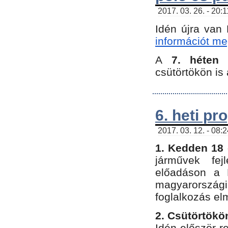
2017. 03. 26. - 20:
Idén újra van
információt meg
A
7. héten
csütörtökön is 
6. heti p
2017. 03. 12. - 08:
1. Kedden 18 
járművek fe
előadáson a 
magyarország
foglalkozás el
2. Csütörtökö
Idén először 