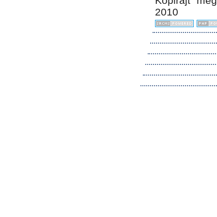
Kopirájt me
2010