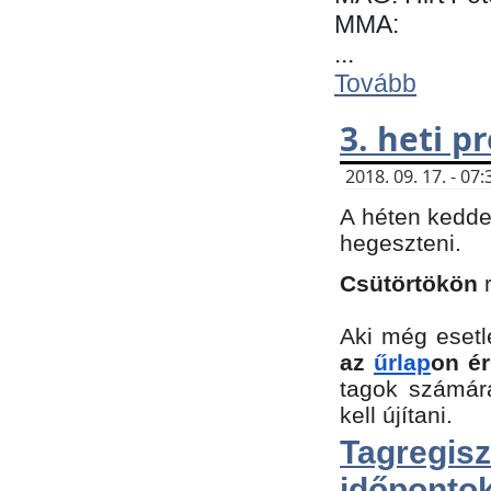
MMA:
...
Tovább
3. heti 
2018. 09. 17. - 0
A héten kedde
hegeszteni.
Csütörtökön
Aki még esetl
az
űrlap
on ér
tagok számár
kell újítani.
Tagregi
időpontok