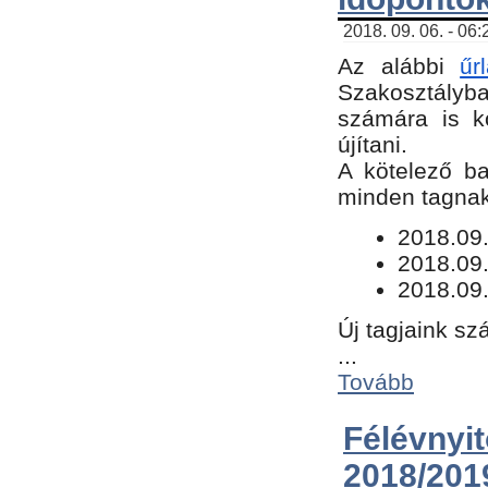
2018. 09. 06. - 06
Az alábbi
űr
Szakosztályba.
számára is k
újítani.
​A kötelező b
minden tagnak 
​2018.09
2018.09.
2018.09.
Új tagjaink sz
...
Tovább
Félévn
2018/201