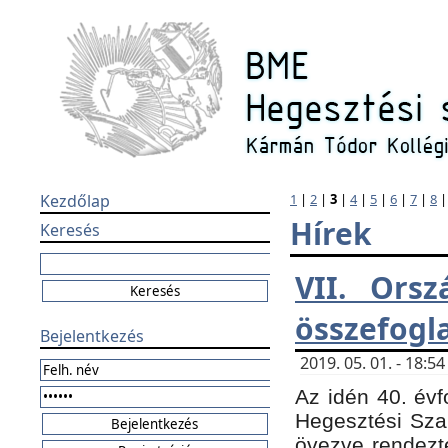
Kezdőlap
1
|
2
|
3
|
4
|
5
|
6
|
7
|
8
Hírek
Keresés
VII. Orsz
összefogl
Bejelentkezés
2019. 05. 01. - 18:
Az idén 40. évf
Hegesztési Sza
övezve rendezte