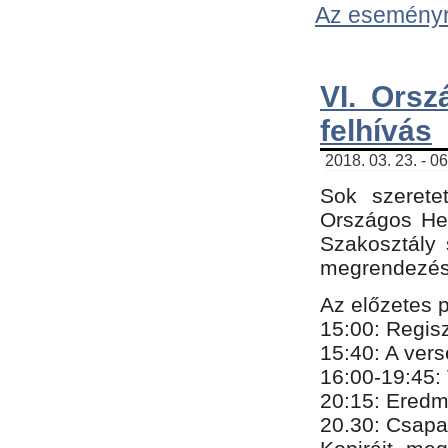
Az eseményről
VI. Orsz
felhívás
2018. 03. 23. - 0
Sok szerete
Országos He
Szakosztály 
megrendezésr
Az előzetes 
15:00: Regis
15:40: A ver
16:00-19:45:
20:
​15​
: Eredm
​20.30: Csapa