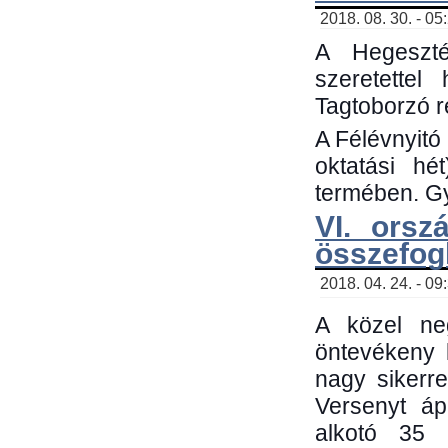
2018. 08. 30. - 05
A Hegeszté
szeretette
Tagtoborzó 
A Félévnyitó
oktatási h
termében. Gy
VI. orsz
összefog
2018. 04. 24. - 09
A közel neg
öntevékeny 
nagy sikerr
Versenyt áp
alkotó 35 h