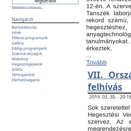
12-én. A szer
Elfelejtettem a jelszavam...
Tanszék laborj
Navigáció
rekord számú, 
hegesztéshe
Bemutatkozás
Hírek
anyagtechnológ
Féléves programunk
tanulmányokat.
Galéria
érkeztek,
Eddigi programjaink
Szakmai anyagok
...
Webshop
Tovább
Hegesztőgépeink
SzMSz
VII. Ors
Támogatóink
Elérhetőségeink
felhívás
2019. 03. 30. - 20
Sok szeretettel
Hegesztési Ve
szervez. Az 
megrendezésre 