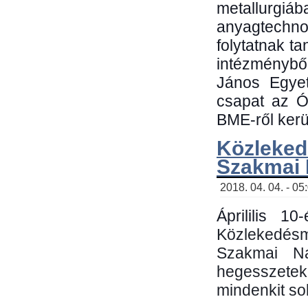
metallu
anyagtechn
folytatnak t
intézménybő
János Egyet
csapat az Ó
BME-ről kerül
Közleked
Szakmai
2018. 04. 04. - 05
Áprililis 1
Közlekedés
Szakmai N
hegesszetek 
mindenkit sok