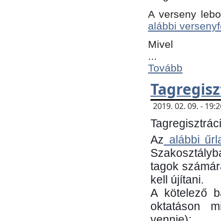
A verseny lebo
alábbi versenyf
Mivel
...
Tovább
Tagregisz
2019. 02. 09. - 19
Tagregisztráci
Az
alábbi űrl
Szakosztályb
tagok számára
kell újítani.
​A kötelező 
oktatáson m
vennie):