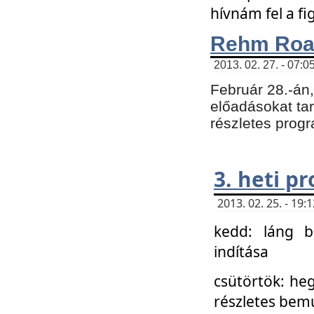
hívnám fel a f
Rehm Roa
2013. 02. 27. - 07:0
Február 28.-án
előadásokat tar
részletes prog
3. heti p
2013. 02. 25. - 19
kedd: láng b
indítása
csütörtök: he
részletes bemu