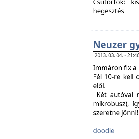
Csütörtök: ki
hegesztés
Neuzer gy
2013. 03. 04. - 21
Immáron fix a 
Fél 10-re kell
elől.
Két autóval 
mikrobusz), í
szeretne jönni!
doodle