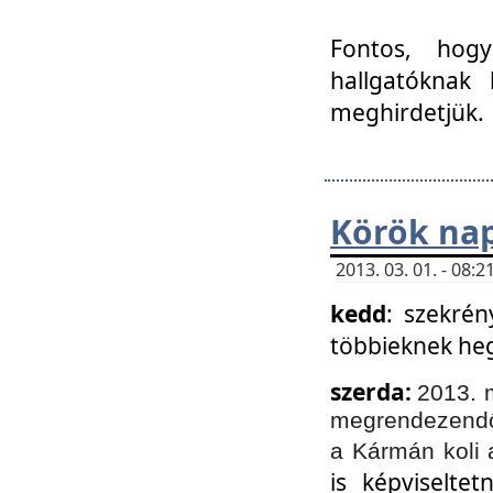
Fontos, hogy
hallgatóknak
meghirdetjük.
Körök nap
2013. 03. 01. - 08
kedd
: szekrén
többieknek he
szerda:
2013. 
megrendezendő 
a Kármán koli 
is képviselte