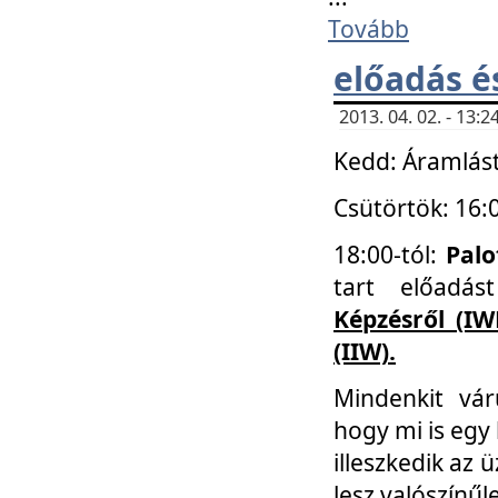
Tovább
előadás é
2013. 04. 02. - 13
Kedd: Áramlást
Csütörtök: 16:
18:00-tól:
Palo
tart előadá
Képzésről (IW
(IIW).
Mindenkit vá
hogy mi is egy
illeszkedik az
lesz valószínűl