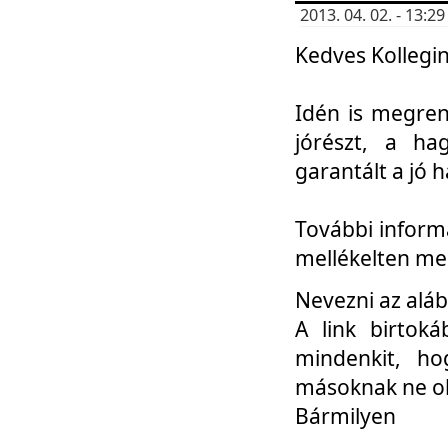
2013. 04. 02. - 13:
Kedves Kollegin
Idén is megren
jórészt, a ha
garantált a jó 
További informá
mellékelten me
Nevezni az aláb
A link birtoká
mindenkit, h
másoknak ne ok
Bármilyen
...