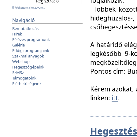
foglalkozik.
Többek között
Elfelejtettem a jelszavam...
hideghuzalo
Navigáció
csőhegesztéssel
Bemutatkozás
Hírek
Féléves programunk
A határidő elég
Galéria
Eddigi programjaink
legkésőbb 9-ko
Szakmai anyagok
megközelítőleg
Webshop
Hegesztőgépeink
Pontos cím: Bud
SzMSz
Támogatóink
Elérhetőségeink
Kérem azokat, a
linken:
itt
.
Hegesztés