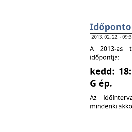
Időponto
2013. 02. 22. - 09
A 2013-as ta
időpontja:
kedd: 18:
G ép.
Az időinter
mindenki akko