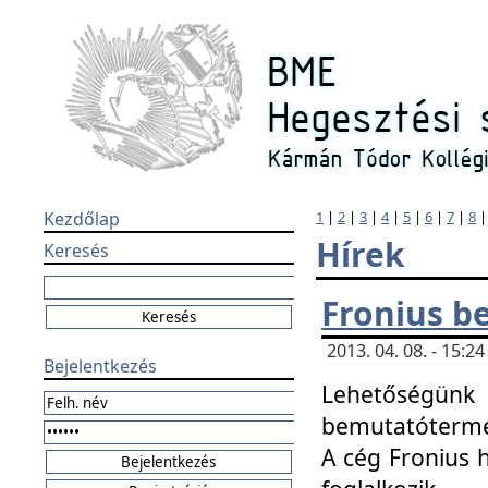
Kezdőlap
1
|
2
|
3
|
4
|
5
|
6
|
7
|
8
Hírek
Keresés
Fronius b
2013. 04. 08. - 15:
Bejelentkezés
Lehetőségünk 
bemutatótermét
A cég Fronius 