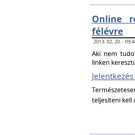
Online r
félévre
2013. 02. 20. - 09
Aki nem tudot
linken kereszt
Jelentkezé
Természetese
teljesíteni kell