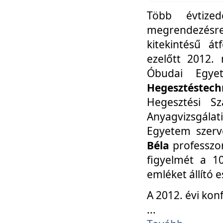
Több évtize
megrendezésr
kitekintésű á
ezelőtt 2012.
Óbudai Egy
Hegesztéstechn
Hegesztési Sz
Anyagvizsgála
Egyetem szerv
Béla
professzor
figyelmét a 10
emléket állító
A 2012. évi ko
...