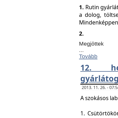
1.
Rutin gyárlá
a dolog, tölts
Mindenképpen 
2.
Megjöttek
...
Tovább
12. h
gyárlátog
2013. 11. 26. - 07
A szokásos lab
1. Csütörtökö