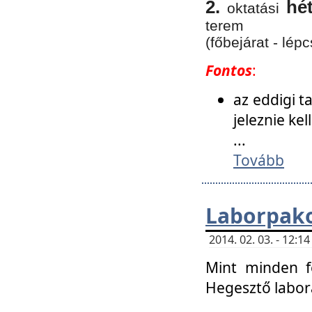
2.
hé
oktatási
terem
(főbejárat - lépc
Fontos
:
az eddigi 
jeleznie ke
...
Tovább
Laborpako
2014. 02. 03. - 12:
Mint minden f
Hegesztő labor