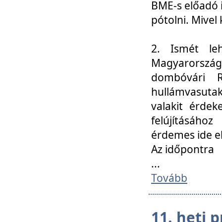
BME-s előadó i
pótolni. Mivel 
2. Ismét le
Magyarország
dombóvári R
hullámvasuta
valakit érdek
felújításáh
érdemes ide el
Az időpontra
...
Tovább
11. heti