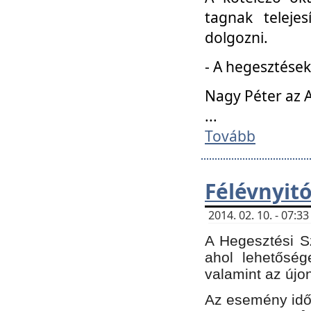
tagnak teleje
dolgozni.
- A hegesztések
Nagy Péter az A
...
Tovább
Félévnyit
2014. 02. 10. - 07:
A Hegesztési Sz
ahol lehetőség
valamint az újo
Az esemény időp