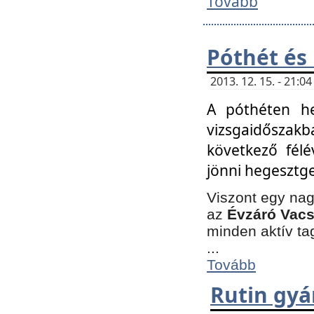
Tovább
Póthét és
2013. 12. 15. - 21:
A póthéten he
vizsgaidőszak
következő félé
jönni hegesztge
Viszont egy nag
az
Évzáró Vacs
minden aktív ta
...
Tovább
Rutin gyá