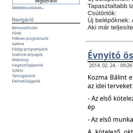
Tapasztaltabb t
Elfelejtettem a jelszavam...
Csütörtök:
Navigáció
Új belépőknek: 
Aki már teljesít
Bemutatkozás
Hírek
Féléves programunk
Galéria
Eddigi programjaink
Évnyitó ö
Szakmai anyagok
Webshop
2014. 02. 24. - 09:
Hegesztőgépeink
SzMSz
Kozma Bálint el
Támogatóink
Elérhetőségeink
az idei terveket
- Az első kötele
ép
- Az első munka
A kötelező ok