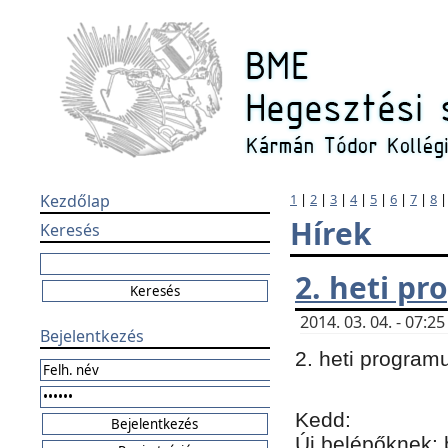
Kezdőlap
1
|
2
|
3
|
4
|
5
|
6
|
7
|
8
Hírek
Keresés
2. heti p
2014. 03. 04. - 07:
Bejelentkezés
2. heti program
Kedd:
Új belépőknek: 