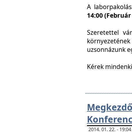
A laborpakolá
14:00 (Február
Szeretettel vá
környezetének
uzsonnázunk eg
Kérek mindenki
Megkezd
Konferenc
2014. 01. 22. - 19: