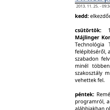
2013. 11. 25. - 09
kedd:
elkezdő
csütörtök:
Májlinger Ko
Technológia 
felépítéséről,
szabadon felv
minél többen
szakosztály m
vehettek fel.
péntek:
Remél
programról, a
alábbiakban ol