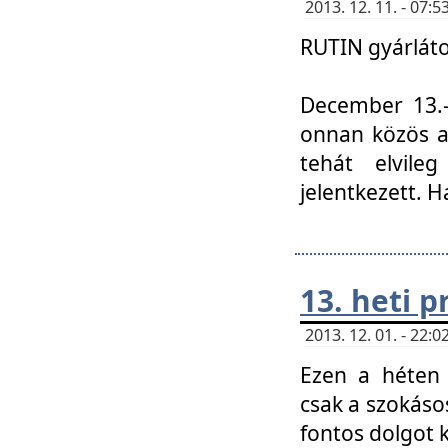
2013. 12. 11. - 07
RUTIN gyárláto
December 13.-á
onnan közös a
tehát elvile
jelentkezett. H
13. heti 
2013. 12. 01. - 22
Ezen a héten
csak a szokáso
fontos dolgot 