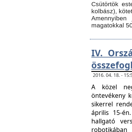
Csütörtök est
kolbász), köte
Amennyiben 
magatokkal 50
IV. Orsz
összefog
2016. 04. 18. - 1
A közel neg
öntevékeny k
sikerrel ren
április 15-é
hallgató ver
robotikába