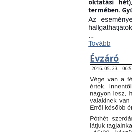
oktatási hét
termében. Gyü
Az eseménye
hallgathatjáto
...
Tovább
Évzáró
2016. 05. 23. - 06
Vége van a fé
értek. Innent
nagyon lesz, 
valakinek van
Erről később é
Póthét szerdá
látjuk tagjaink