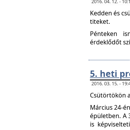
2016. 04. 12. - 1
Kedden és csü
titeket.
Pénteken is
érdeklődőt sz
5. heti 
2016. 03. 15. - 1
Csütörtökön a
Március 24-én
épületben. A 
is képviselte