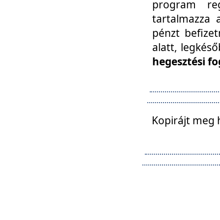
program reg
tartalmazza a
pénzt befizet
alatt, legkés
hegesztési fo
Kopirájt meg 