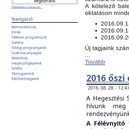
​A kötelező bal
Elfelejtettem a jelszavam...
oktatáson minde
Navigáció
​2016.09.
Bemutatkozás
2016.09.1
Hírek
2016.09.2
Féléves programunk
Galéria
Új tagjaink szám
Eddigi programjaink
Szakmai anyagok
...
Webshop
Tovább
Hegesztőgépeink
SzMSz
Támogatóink
2016 őszi
Elérhetőségeink
2016. 08. 28. - 12
A Hegesztési 
hívunk meg 
rendezvényünk
A Félévnyitó 