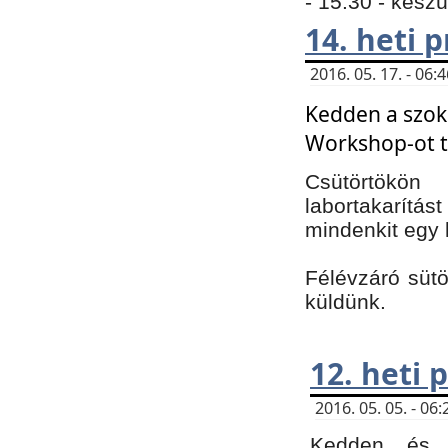
- 15:30 - kész
14. heti
2016. 05. 17. - 06
Kedden a szoká
Workshop-ot t
Csütörtökön
labortakarítást
mindenkit egy 
Félévzáró sütö
küldünk.
12. heti
2016. 05. 05. - 0
Kedden és c