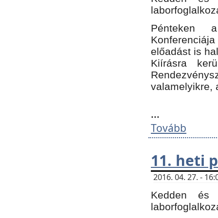
laborfoglalkoz
Pénteken 
Konferenciá
előadást is h
Kiírásra ke
Rendezvénysze
valamelyikre, 
...
Tovább
11. heti
2016. 04. 27. - 1
Kedden és c
laborfoglalkoz