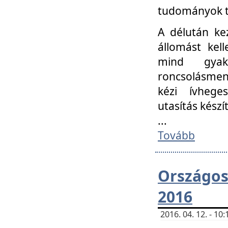
tudományok t
A délután ke
állomást kell
mind gyako
roncsolásmen
kézi ívheges
utasítás készít
...
Tovább
Országo
2016
2016. 04. 12. - 1