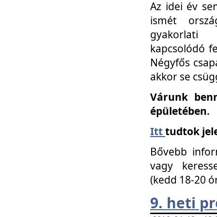
Az idei év se
ismét orszá
gyakorlati
kapcsolódó f
Négyfős csap
akkor se csüg
Várunk benn
épületében.
Itt
tudtok jel
Bővebb infor
vagy keress
(kedd 18-20 ó
9. heti 