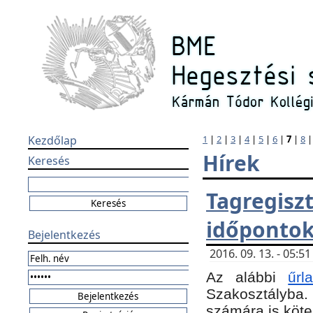
Kezdőlap
1
|
2
|
3
|
4
|
5
|
6
|
7
|
8
Hírek
Keresés
Tagregi
időponto
Bejelentkezés
2016. 09. 13. - 05:
Az alábbi
űr
Szakosztályba.
számára is köte