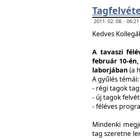
Tagfelvéte
2011. 02. 08. - 06:
Kedves Kollegá
A tavaszi fél
február 10-én,
laborjában
(a 
A gyűlés témái:
- régi tagok t
- új tagok felvé
- féléves prog
Mindenki megje
tag szeretne le