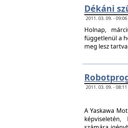
Dékáni sz
2011. 03. 09. - 09:
Holnap, márci
függetlenül a h
meg lesz tartva
Robotpro
2011. 03. 09. - 08:
A Yaskawa Moto
képviseletén, 
számára igényb