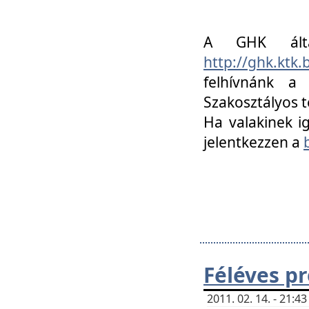
A GHK álta
http://ghk.ktk
felhívnánk a
Szakosztályos t
Ha valakinek i
jelentkezzen a
Féléves p
2011. 02. 14. - 21: