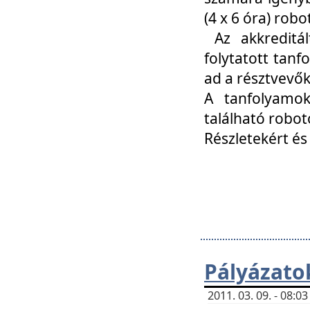
(4 x 6 óra) ro
Az akkreditál
folytatott tan
ad a résztvevő
A tanfolyamok
található robot
Részletekért és
Pályázato
2011. 03. 09. - 08: