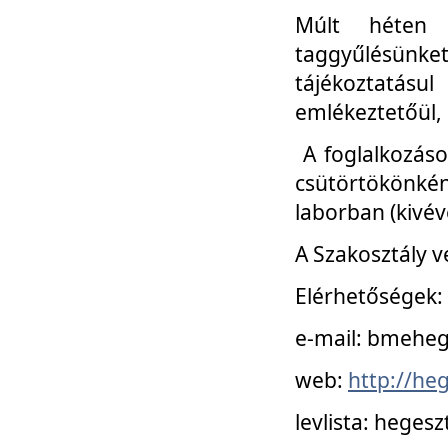
Múlt héten 
taggyűlésünke
tájékoztatásul
emlékeztetőül, a
A foglalkozáso
csütörtökönké
laborban (kivév
A Szakosztály v
Elérhetőségek:
e-mail: bmehe
web:
http://he
levlista: hege