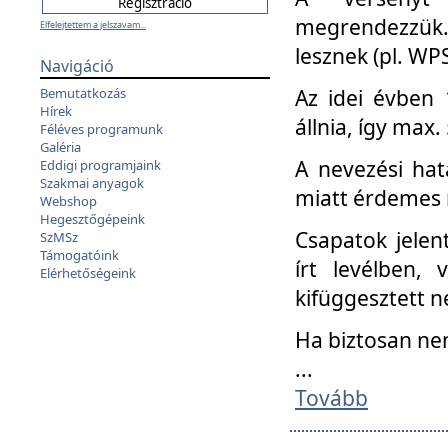
megrendezzük.
Elfelejtettem a jelszavam...
lesznek (pl. WPS
Navigáció
Az idei évben 
Bemutatkozás
Hírek
állnia, így max
Féléves programunk
Galéria
A nevezési hat
Eddigi programjaink
Szakmai anyagok
miatt érdemes 
Webshop
Hegesztőgépeink
Csapatok jele
SzMSz
Támogatóink
írt levélben,
Elérhetőségeink
kifüggesztett n
Ha biztosan ne
...
Tovább