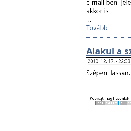
e-mail-ben jel
akkor is,
...
Tovább
Alakul a s
2010. 12. 17. - 22:
Szépen, lassan..
Kopirájt meg hasonlók -