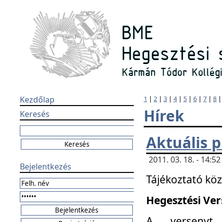
Kezdőlap
1
|
2
|
3
|
4
|
5
|
6
|
7
|
8
Hírek
Keresés
Aktuális 
2011. 03. 18. - 14:
Bejelentkezés
Tájékoztató kö
Hegesztési Vers
A versenyt 