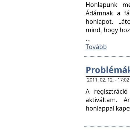
Honlapunk me
Ádámnak a fár
honlapot. Lát
mind, hogy hoz
...
Tovább
Problémák
2011. 02. 12. - 17:
A regisztráci
aktiváltam. 
honlappal kapcs