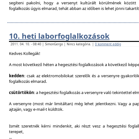
segíteni pakolni, hogy a versenyt kultúrált körülmének között 
foglalkozás úgyis elmarad, tehát abban az időben is lehet jönni takartít
10. heti laborfoglalkozások
2011. 04. 10. - 08:40 | SimonGergo | Nincs kategória. |
0 komment eddig
Kedves Kollegák!
A most következő héten a hegesztési foglalkozások a következő képpe
kedden
: csak az elektromobilokat szerelők és a versenyre gyakorló
foglalkozás elmarad.
csütörtökön
: a hegesztési foglalkozás a versenyre való tekintettel el
A versenyre (most már limitáltan) még lehet jelentkezni. Vagy a pap
ajtaján, vagy e-mail-t küldtök.
Ismét szeretnék kérni mindenkit, aki részt vesz a hegesztési fogl
terepet,
...