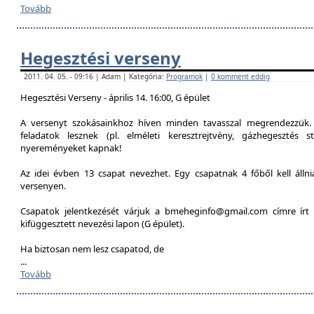
Tovább
Hegesztési verseny
2011. 04. 05. - 09:16 | Adam | Kategória:
Programok
|
0 komment eddig
Hegesztési Verseny - április 14. 16:00, G épület
A versenyt szokásainkhoz híven minden tavasszal megrendezzük. 
feladatok lesznek (pl. elméleti keresztrejtvény, gázhegesztés st
nyereményeket kapnak!
Az idei évben 13 csapat nevezhet. Egy csapatnak 4 főből kell álln
versenyen.
Csapatok jelentkezését várjuk a bmeheginfo@gmail.com címre írt 
kifüggesztett nevezési lapon (G épület).
Ha biztosan nem lesz csapatod, de
...
Tovább