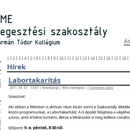
Ál
1
|
2
|
3
|
4
|
5
|
6
|
7
|
8
|
9
|
10
|
11
|
12
|
13
|
14
|
15
|
16
|
17
|
18
|
Hírek
Labortakarítás
2011. 09. 07. - 13:07 | SimonGergo | Nincs kategória. |
0 komment eddig
Sziasztok!
Aki ebben a félévben is aktívan részt kíván venni a Szakosztály életé
közös programunkat, a Labortakarítást. A G épület felújítása a végéhez
a kosz, amit el kéne tüntetni, illetve a leltározást is meg kellene csinálni
Időpont:
9.-e, péntek, 8:30-tól.