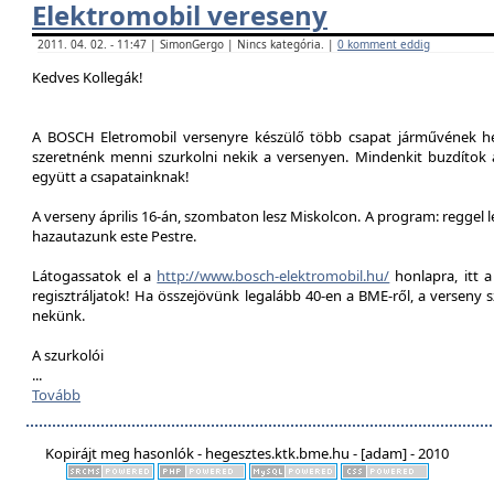
Elektromobil vereseny
2011. 04. 02. - 11:47 | SimonGergo | Nincs kategória. |
0 komment eddig
Kedves Kollegák!
A BOSCH Eletromobil versenyre készülő több csapat járművének he
szeretnénk menni szurkolni nekik a versenyen. Mindenkit buzdítok a
együtt a csapatainknak!
A verseny április 16-án, szombaton lesz Miskolcon. A program: reggel 
hazautazunk este Pestre.
Látogassatok el a
http://www.bosch-elektromobil.hu/
honlapra, itt 
regisztráljatok! Ha összejövünk legalább 40-en a BME-ről, a verseny 
nekünk.
A szurkolói
...
Tovább
Kopirájt meg hasonlók - hegesztes.ktk.bme.hu - [adam] - 2010