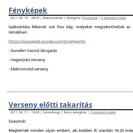
Fényképek
2011. 04. 18. - 08:03 | BakosLevente | Kategória:
Programok
|
0 komment eddig
Galériánkba felkerült sok friss kép, melyeket megtekinthettek az 
témákban.
https://picasaweb.google.com/bmeheginfo
- Dunaferr Vasmű látogatás
- Hegesztési Verseny
- Elektromobil verseny
Verseny előtti takarítás
2011. 04. 11. - 19:00 | SimonGergo | Nincs kategória. |
0 komment eddig
Sziasztok!
Megkérnék minden olyan embert, aki kedden ill. szerdán 16-20 óráig