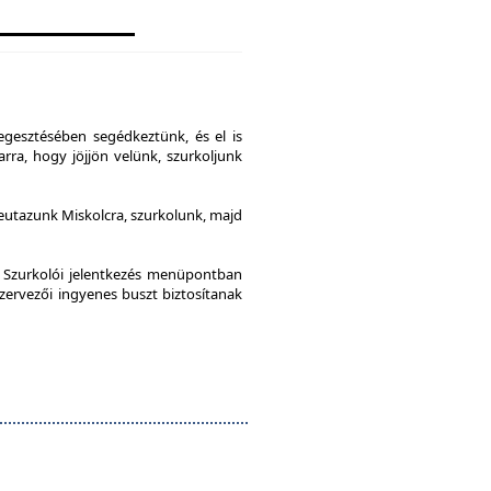
gesztésében segédkeztünk, és el is
rra, hogy jöjjön velünk, szurkoljunk
leutazunk Miskolcra, szurkolunk, majd
a Szurkolói jelentkezés menüpontban
szervezői ingyenes buszt biztosítanak