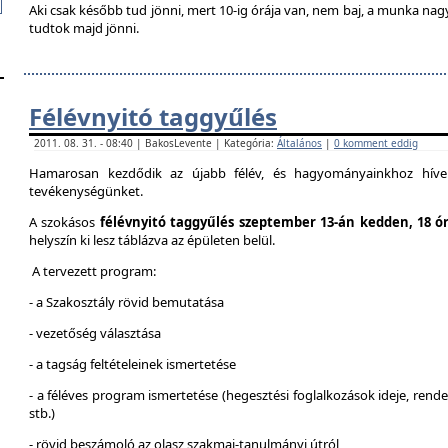
Aki csak később tud jönni, mert 10-ig órája van, nem baj, a munka na
tudtok majd jönni.
Félévnyitó taggyűlés
2011. 08. 31. - 08:40 | BakosLevente | Kategória:
Általános
|
0 komment eddig
Hamarosan kezdődik az újabb félév, és hagyományainkhoz híven
tevékenységünket.
A szokásos
félévnyitó taggyűlés szeptember 13-án kedden, 18 ó
helyszín ki lesz táblázva az épületen belül.
A tervezett program:
- a Szakosztály rövid bemutatása
- vezetőség választása
- a tagság feltételeinek ismertetése
- a féléves program ismertetése (hegesztési foglalkozások ideje, ren
stb.)
- rövid beszámoló az olasz szakmai-tanulmányi útról