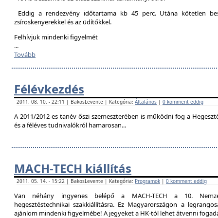
Eddig a rendezvény időtartama kb 45 perc. Utána kötetlen besz
zsíroskenyerekkel és az üdítőkkel.
Felhívjuk mindenki figyelmét
...
Tovább
Félévkezdés
2011. 08. 10. - 22:11 | BakosLevente | Kategória:
Általános
|
0 komment eddig
A 2011/2012-es tanév őszi szemeszterében is működni fog a Hegesztési
és a féléves tudnivalókról hamarosan...
MACH-TECH kiállítás
2011. 05. 14. - 15:22 | BakosLevente | Kategória:
Programok
|
0 komment eddig
Van néhány ingyenes belépő a MACH-TECH a 10. Nemzetkö
hegesztéstechnikai szakkiállításra. Ez Magyarországon a legrangosa
ajánlom mindenki figyelmébe! A jegyeket a HK-tól lehet átvenni foga