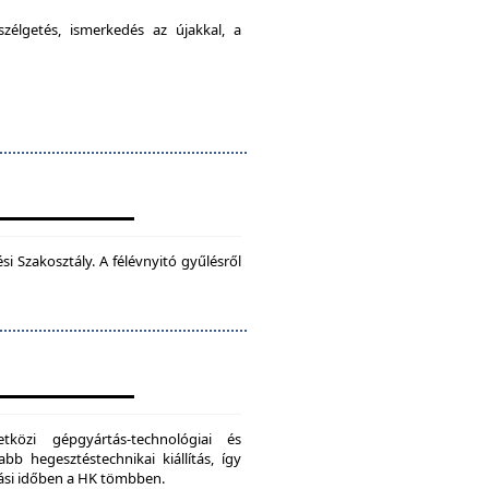
élgetés, ismerkedés az újakkal, a
 Szakosztály. A félévnyitó gyűlésről
zi gépgyártás-technológiai és
bb hegesztéstechnikai kiállítás, így
dási időben a HK tömbben.