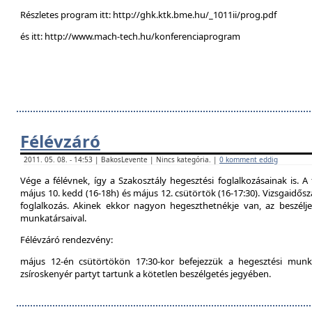
Részletes program itt: http://ghk.ktk.bme.hu/_1011ii/prog.pdf
és itt: http://www.mach-tech.hu/konferenciaprogram
Félévzáró
2011. 05. 08. - 14:53 | BakosLevente | Nincs kategória. |
0 komment eddig
Vége a félévnek, így a Szakosztály hegesztési foglalkozásainak is. A 
május 10. kedd (16-18h) és május 12. csütörtök (16-17:30). Vizsgaidő
foglalkozás. Akinek ekkor nagyon hegeszthetnékje van, az beszél
munkatársaival.
Félévzáró rendezvény:
május 12-én csütörtökön 17:30-kor befejezzük a hegesztési munká
zsíroskenyér partyt tartunk a kötetlen beszélgetés jegyében.