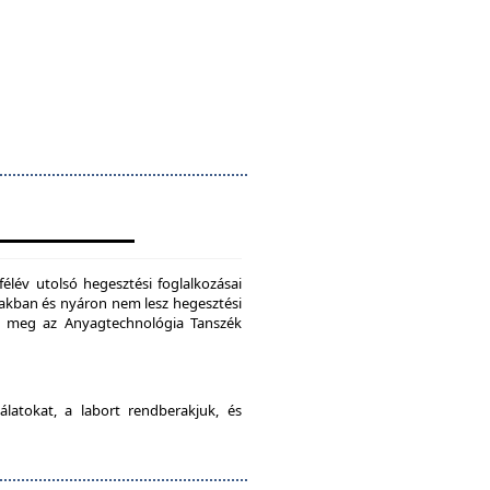
félév utolsó hegesztési foglalkozásai
szakban és nyáron nem lesz hegesztési
je meg az Anyagtechnológia Tanszék
latokat, a labort rendberakjuk, és