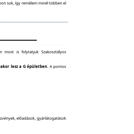
gyon sok, így remélem minél többen el
 most is folytatjuk Szakosztályos
rakor lesz a G épületben
. A pontos
dezvények, előadások, gyárlátogatások