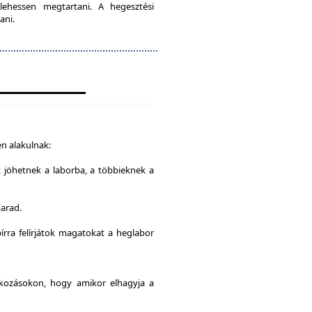
lehessen megtartani. A hegesztési
ani.
n alakulnak:
k jöhetnek a laborba, a többieknek a
marad.
írra felírjátok magatokat a heglabor
alkozásokon, hogy amikor elhagyja a