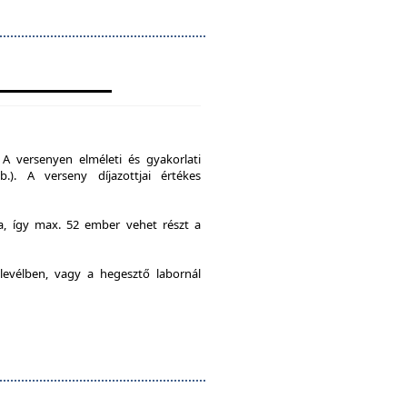
A versenyen elméleti és gyakorlati
b.). A verseny díjazottjai értékes
ia, így max. 52 ember vehet részt a
levélben, vagy a hegesztő labornál