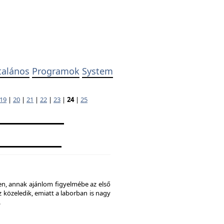
talános
Programok
System
19
|
20
|
21
|
22
|
23
|
24
|
25
ben, annak ajánlom figyelmébe az első
 közeledik, emiatt a laborban is nagy
.