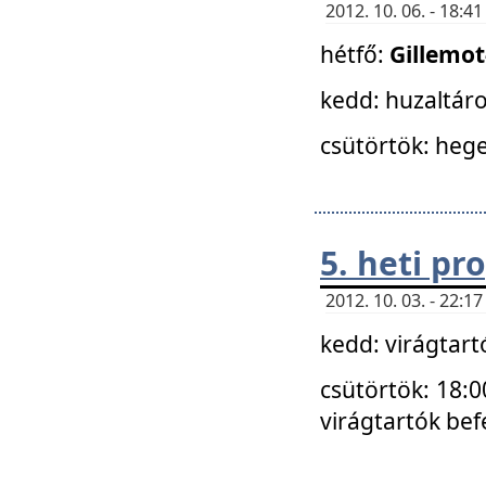
2012. 10. 06. - 18:
hétfő:
Gillemo
kedd: huzaltáro
csütörtök: hege
5. heti p
2012. 10. 03. - 22:
kedd: virágtar
csütörtök: 18:0
virágtartók bef