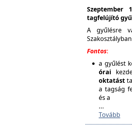
Szeptember 1
tagfelújító gy
A gyűlésre v
Szakosztályban
Fontos
:
a gyűlést 
órai
kezde
oktatást
t
a tagság f
és a
...
Tovább