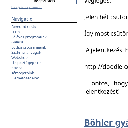
végleges:
Elfelejtettem a jelszavam...
Jelen hét csütör
Navigáció
Bemutatkozás
Hírek
Így most csütö
Féléves programunk
Galéria
Eddigi programjaink
A jelentkezési h
Szakmai anyagok
Webshop
Hegesztőgépeink
http://doodle
SzMSz
Támogatóink
Elérhetőségeink
Fontos, hogy 
jelentkezést!
Böhler gy