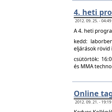
4. heti p
2012. 09. 25. - 04:
A 4. heti prog
kedd: laborbe
eljárások rövid
csütörtök: 16:
és MMA technoló
Online ta
2012. 09. 21. - 19:
Kedves Kollégá