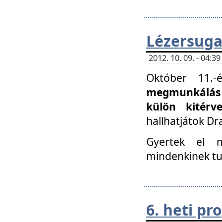
Lézersuga
2012. 10. 09. - 04:
Október 11.
megmunkálás 
külön kitér
hallhatjátok D
Gyertek el 
mindenkinek tu
6. heti p