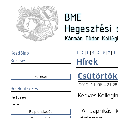
Kezdőlap
1
|
2
|
3
|
4
|
5
|
6
|
7
|
8
Hírek
Keresés
Csütörtök
2012. 11. 06. - 21:
Bejelentkezés
Kedves Kollegin
A paprikás k