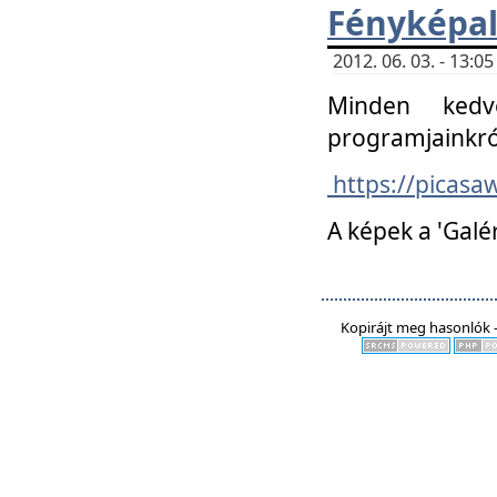
Fényképa
2012. 06. 03. - 13:
Minden kedv
programjainkró
https://picas
A képek a 'Galé
Kopirájt meg hasonlók -