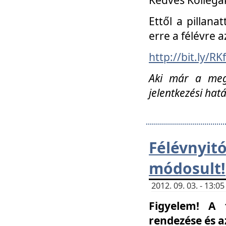
Ettől a pillana
erre a félévre a
http://bit.ly/RK
Aki már a megn
jelentkezési hat
Félévnyi
módosult!
2012. 09. 03. - 13:
Figyelem! A 
rendezése és 