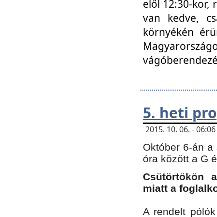
elől 12:30-kor,
van kedve, cs
környékén érün
Magyarországo
vágóberendezé
5. heti p
2015. 10. 06. - 06:
Október 6-án a 
óra között a G 
Csütörtökön a
miatt a foglal
A rendelt póló