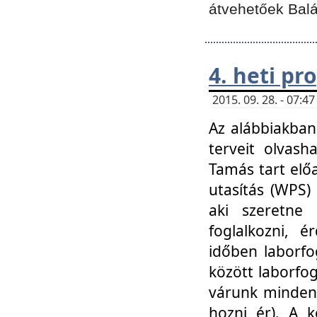
átvehetőek Balá
4. heti p
2015. 09. 28. - 07:
Az alábbiakban 
terveit olvash
Tamás tart elő
utasítás (WPS)
aki szeretne k
foglalkozni, 
időben laborfo
között laborfog
várunk mindenk
hozni ér). A 