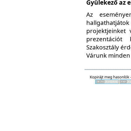
Gyülekező az e
Az eseményen
hallgathatjáto
projektjeinket
prezentációt
Szakosztály ér
Várunk minden 
Kopirájt meg hasonlók -