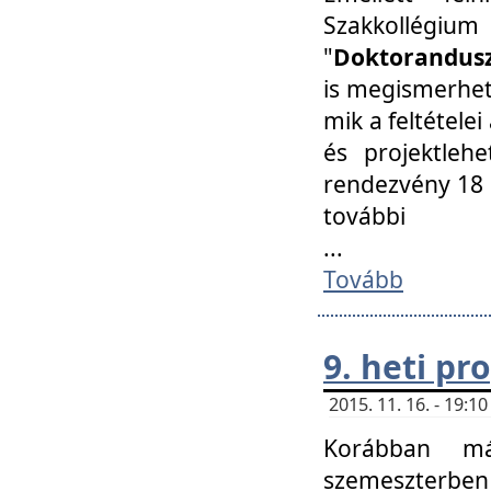
Szakkollégi
"
Doktorandusz
is megismerhet
mik a feltétele
és projektleh
rendezvény 18 
további
...
Tovább
9. heti p
2015. 11. 16. - 19:
Korábban má
szemeszterben