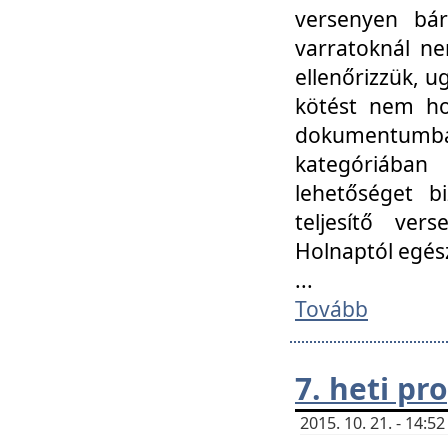
versenyen bár
varratoknál ne
ellenőrizzük, u
kötést nem hoz
dokumentumban 
kategóriába
lehetőséget bi
teljesítő ver
Holnaptól egés
...
Tovább
7. heti p
2015. 10. 21. - 14: