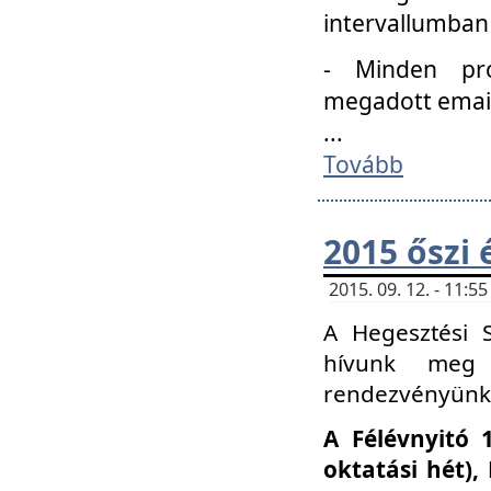
intervallumban
- Minden pro
megadott email 
...
Tovább
2015 őszi 
2015. 09. 12. - 11:
A Hegesztési S
hívunk meg 
rendezvényünk
A Félévnyitó 
oktatási hét)