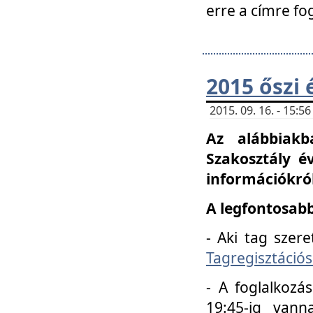
erre a címre fo
2015 őszi 
2015. 09. 16. - 15:
Az alábbiakb
Szakosztály é
információkról
A legfontosabb
- Aki tag szere
Tagregisztációs
- A foglalkozá
19:45-ig vann