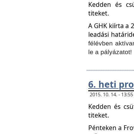
Kedden és csü
titeket.
A GHK kiírta a 
leadási határid
félévben aktíva
le a pályázatot!
6. heti p
2015. 10. 14. - 13:
Kedden és csüt
titeket.
Pénteken a Frow