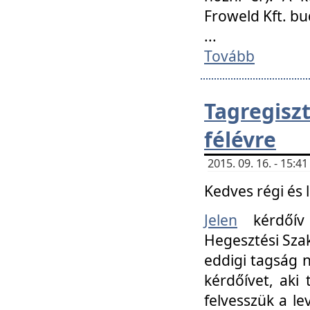
Froweld Kft. bu
...
Tovább
Tagregis
félévre
2015. 09. 16. - 15:
Kedves régi és 
Jelen
kérdőív 
Hegesztési Szak
eddigi tagság n
kérdőívet, aki
felvesszük a le