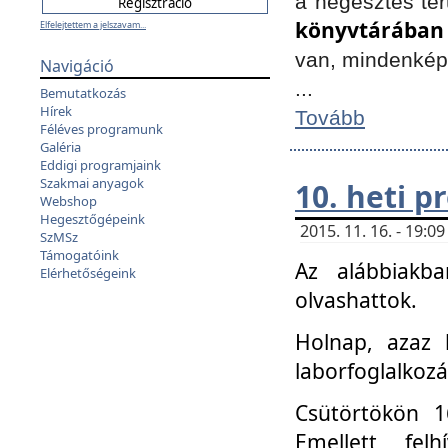
a hegesztés ter
könyvtárában
Elfelejtettem a jelszavam...
van, mindenké
Navigáció
...
Bemutatkozás
Hírek
Tovább
Féléves programunk
Galéria
Eddigi programjaink
Szakmai anyagok
10. heti 
Webshop
Hegesztőgépeink
2015. 11. 16. - 19:
SzMSz
Támogatóink
Az alábbiakb
Elérhetőségeink
olvashattok.
Holnap, azaz 
laborfoglalkozá
Csütörtökön 16
Emellett fe