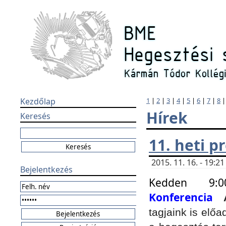
Kezdőlap
1
|
2
|
3
|
4
|
5
|
6
|
7
|
8
Hírek
Keresés
11. heti 
2015. 11. 16. - 19:
Bejelentkezés
Kedden 9:
Konferencia
tagjaink is elő