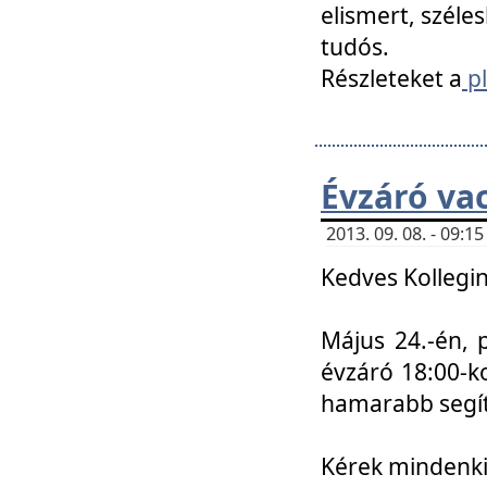
elismert, széle
tudós.
Részleteket a
pl
Évzáró va
2013. 09. 08. - 09:
Kedves Kollegin
Május 24.-én, 
évzáró 18:00-ko
hamarabb segít
Kérek mindenkit