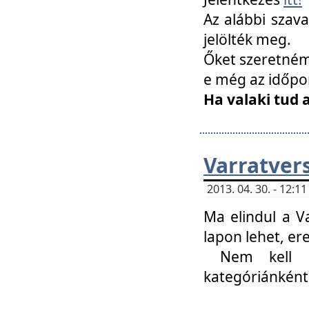
Az alábbi szav
jelölték meg.
Őket szeretném 
e még az időpo
Ha valaki tud 
Varratver
2013. 04. 30. - 12:
Ma elindul a V
lapon lehet, er
Nem kell mi
kategóriánként 