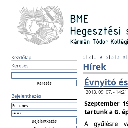
Kezdőlap
1
|
2
|
3
|
4
|
5
|
6
|
7
|
8
Hírek
Keresés
Évnyitó és
2013. 09. 07. - 14:
Bejelentkezés
Szeptember 19
tartunk a G. é
A gyűlésre v