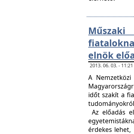
Műsza
fiatalokn
elnök elő
2013. 06. 03. - 11:
A Nemzetközi 
Magyarországr
időt szakít a f
tudományokról 
Az előadás el
egyetemisták
érdekes lehet,