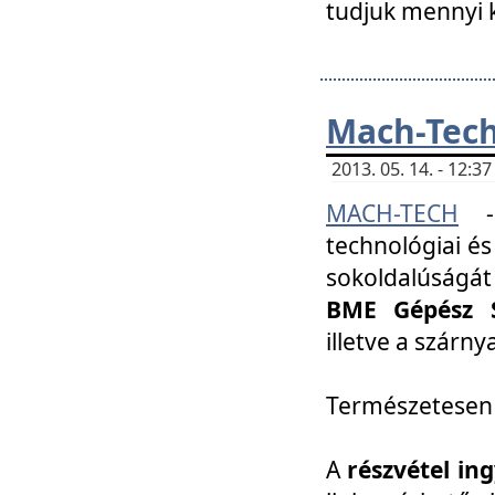
tudjuk mennyi k
Mach-Tech 
2013. 05. 14. - 12:
MACH-TECH
technológiai és
sokoldalúságát
BME Gépész S
illetve a szárn
Természetesen
A
részvétel in