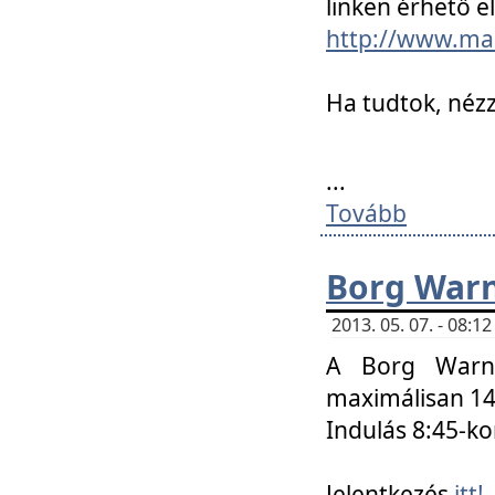
linken érhető el
http://www.mac
Ha tudtok, nézz
...
Tovább
Borg Warn
2013. 05. 07. - 08:
A Borg Warne
maximálisan 14 
Indulás 8:45-ko
Jelentkezés
itt!