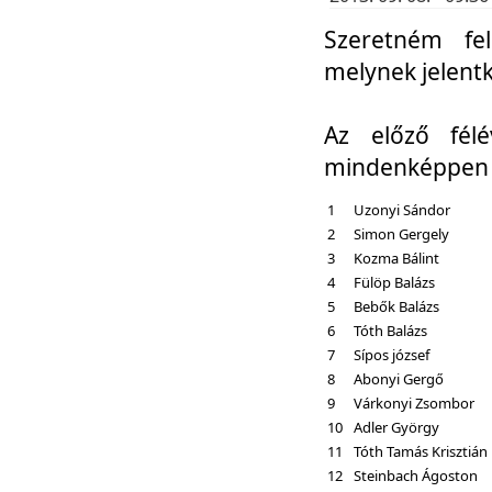
Szeretném fel
melynek jelent
Az előző fél
mindenképpen a
1
Uzonyi Sándor
2
Simon Gergely
3
Kozma Bálint
4
Fülöp Balázs
5
Bebők Balázs
6
Tóth Balázs
7
Sípos józsef
8
Abonyi Gergő
9
Várkonyi Zsombor
10
Adler György
11
Tóth Tamás Krisztián
12
Steinbach Ágoston