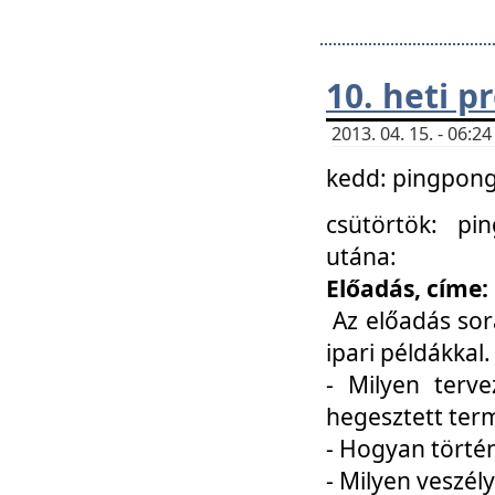
10. heti 
2013. 04. 15. - 06:
kedd: pingpong 
csütörtök: pi
utána:
Előadás, címe:
Az előadás sor
ipari példákkal
- Milyen terve
hegesztett ter
- Hogyan törté
- Milyen veszély