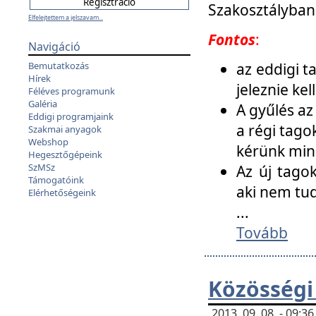
Szakosztályban
Elfelejtettem a jelszavam...
Fontos
:
Navigáció
az eddigi 
Bemutatkozás
Hírek
jeleznie ke
Féléves programunk
Galéria
A gyűlés az
Eddigi programjaink
a régi tago
Szakmai anyagok
Webshop
kérünk min
Hegesztőgépeink
SzMSz
Az új tago
Támogatóink
aki nem tud
Elérhetőségeink
...
Tovább
Közösségi
2013. 09. 08. - 09: