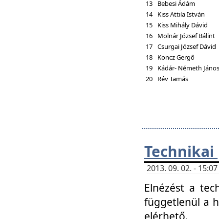
13
Bebesi Ádám
14
Kiss Attila István
15
Kiss Mihály Dávid
16
Molnár József Bálint
17
Csurgai József Dávid
18
Koncz Gergő
19
Kádár- Németh Jáno
20
Rév Tamás
Technikai
2013. 09. 02. - 15:
Elnézést a tec
függetlenül a 
elérhető.