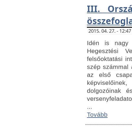
III. Orsz
összefogl
2015. 04. 27. - 12:
Idén is nagy 
Hegesztési Ve
felsőoktatási 
szép számmal a
az első csap
képviselőine
dolgozóinak é
versenyfeladato
...
Tovább