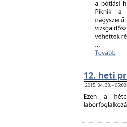
a pótlási h
Piknik a 
nagyszerű 
vizsgaidő
vehettek ré
...
Tovább
12. heti 
2015. 04. 30. - 05:
Ezen a héte
laborfoglalkozá