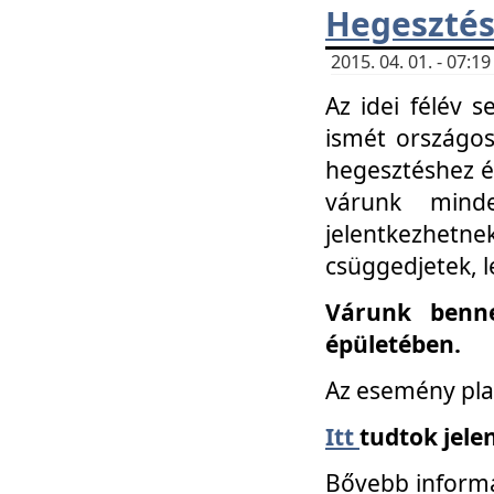
Hegesztés
2015. 04. 01. - 07:
Az idei félév 
ismét országos
hegesztéshez é
várunk mind
jelentkezhe
csüggedjetek, l
Várunk benne
épületében.
Az esemény pla
Itt
tudtok jele
Bővebb informá