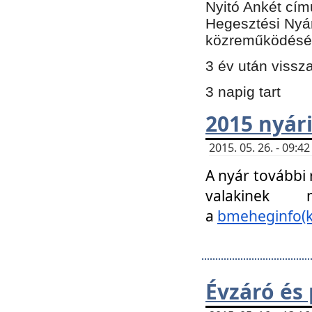
Nyitó Ankét cím
Hegesztési Nyá
közreműködésé
3 év után vissz
3 napig tart
2015 nyári
2015. 05. 26. - 09:
A nyár további
valakinek
a
bmeheginfo(k
Évzáró és