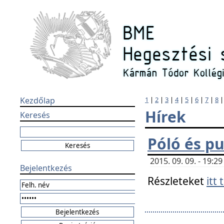
Kezdőlap
1
|
2
|
3
|
4
|
5
|
6
|
7
|
8
Hírek
Keresés
Póló és pu
2015. 09. 09. - 19:
Bejelentkezés
Részleteket
itt 