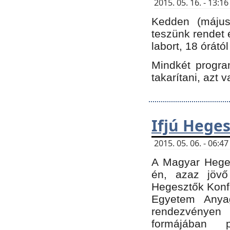
2015. 05. 16. - 13:
Kedden (május 
teszünk rendet 
labort, 18 órátó
Mindkét program
takarítani, azt 
Ifjú Hege
2015. 05. 06. - 06:
A Magyar Heges
én, azaz jövő
Hegesztők Konfe
Egyetem Anyag
rendezvén
formájában 