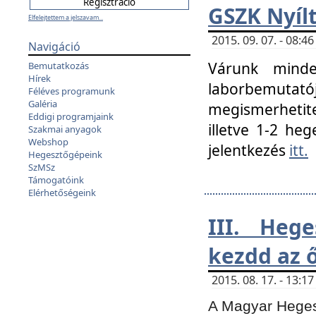
GSZK Nyíl
Elfelejtettem a jelszavam...
2015. 09. 07. - 08:
Navigáció
Várunk minde
Bemutatkozás
Hírek
laborbemutató
Féléves programunk
Galéria
megismerhetite
Eddigi programjaink
illetve 1-2 heg
Szakmai anyagok
Webshop
jelentkezés
itt.
Hegesztőgépeink
SzMSz
Támogatóink
Elérhetőségeink
III. Heg
kezdd az ő
2015. 08. 17. - 13:
A Magyar Hegesz