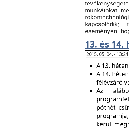
tevékenységet
munkátokat, me
rokontechnoló
kapcsolódik;
eseményen, hogy
13. és 14.
2015. 05. 04. - 13:
A 13. héten
A 14. héten
félévzáró v
Az alább
programfel
póthét csü
programja,
kerül meg