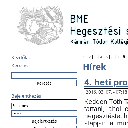
Kezdőlap
1
|
2
|
3
|
4
|
5
|
6
|
7
|
8
Hírek
Keresés
4. heti p
2016. 03. 07. - 07:
Bejelentkezés
Kedden Tóth Ta
tartani, ahol
hegesztéstechn
alapján a mun