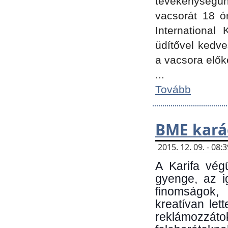
tevékenységünk
vacsorát 18 ó
International 
üdítővel kedv
a vacsora elők
...
Tovább
BME kará
2015. 12. 09. - 08
A Karifa vég
gyenge, az i
finomságok,
kreatívan let
reklámozzá