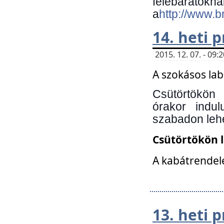
felebará
a
http://www.
14. heti
2015. 12. 07. - 09
A szokásos la
Csütörtökön
órakor indu
szabadon lehe
Csütörtökön 
A kabátrendelé
13. heti