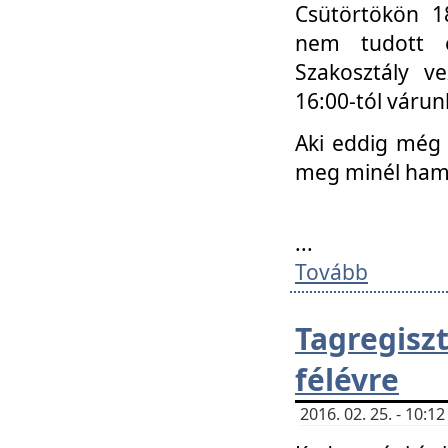
Csütörtökön 18
nem tudott e
Szakosztály v
16:00-tól váru
Aki eddig még 
meg minél ham
...
Tovább
Tagregis
félévre
2016. 02. 25. - 10: