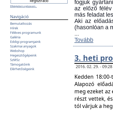
fogjuk gyártan
Elfelejtettem a jelszavam...
az előző félév
más feladat les
Navigáció
Aki az előadá
Bemutatkozás
(hasonlóan a
Hírek
Féléves programunk
...
Galéria
Tovább
Eddigi programjaink
Szakmai anyagok
Webshop
3. heti p
Hegesztőgépeink
SzMSz
Támogatóink
2016. 02. 29. - 09:
Elérhetőségeink
Kedden 18:00-t
Alapozó előad
meg ezeket az 
részt vettek, é
tól várjuk a he