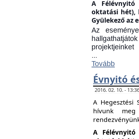
A Félévnyitó 
oktatási hét)
Gyülekező az e
Az eseményen
hallgathatjáto
projektjeinket
...
Tovább
Évnyitó é
2016. 02. 10. - 13
A Hegesztési 
hívunk meg 
rendezvényünk
A Félévnyitó