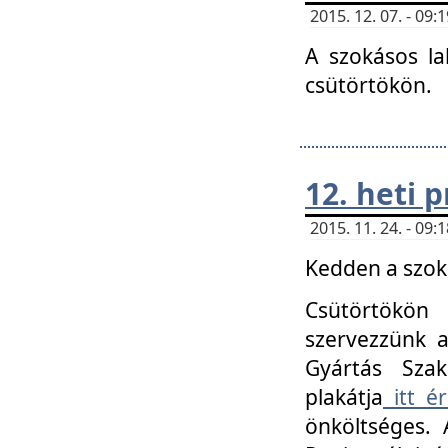
2015. 12. 07. - 09
A szokásos la
csütörtökön.
12. heti
2015. 11. 24. - 09
Kedden a szoká
Csütörtökö
szervezzünk a
Gyártás Szak
plakátja
itt ér
önköltséges. 