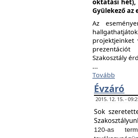
oktatási hét)
Gyülekező az 
Az eseménye
hallgathatjáto
projektjeinket
prezentációt
Szakosztály ér
...
Tovább
Évzáró
2015. 12. 15. - 09
Sok szeretett
Szakosztályun
120-as ter