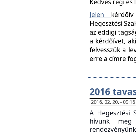
Kedves régi és 
Jelen
kérdőív
Hegesztési Szak
az eddigi tagsá
a kérdőívet, ak
felvesszük a le
erre a címre fo
2016 tavas
2016. 02. 20. - 09:
A Hegesztési S
hívunk meg 
rendezvényünk