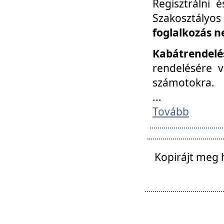
Regisztrálni 
Szakosztályos
foglalkozás n
Kabátrendelé
rendelésére v
számotokra.
...
Tovább
Kopirájt meg 