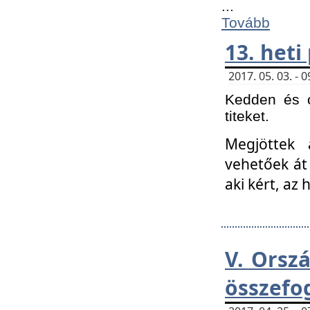
...
Tovább
13. heti
2017. 05. 03. -
Kedden és c
titeket.
Megjöttek 
vehetőek át
aki kért, az
V. Orsz
összefo