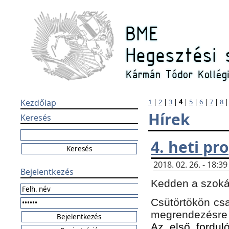
Kezdőlap
1
|
2
|
3
|
4
|
5
|
6
|
7
|
8
Hírek
Keresés
4. heti p
2018. 02. 26. - 18:
Bejelentkezés
Kedden a szokás
Csütörtökön csa
megrendezésre 
Az első forduló