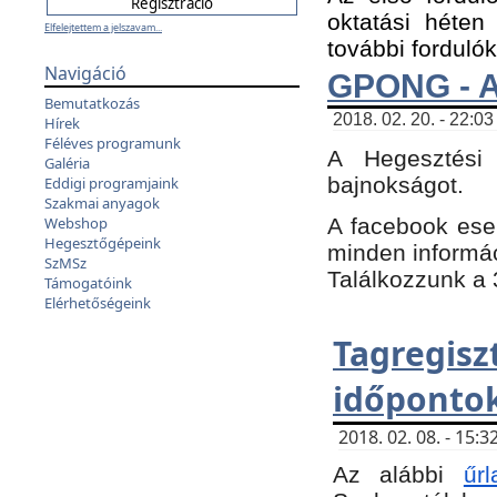
oktatási héten
Elfelejtettem a jelszavam...
további fordulók
Navigáció
GPONG - A
Bemutatkozás
2018. 02. 20. - 22:03
Hírek
Féléves programunk
A Hegesztési
Galéria
bajnokságot.
Eddigi programjaink
Szakmai anyagok
A facebook es
Webshop
Hegesztőgépeink
minden informáci
SzMSz
Találkozzunk a 3
Támogatóink
Elérhetőségeink
Tagregi
időpontok
2018. 02. 08. - 15
Az alábbi
űrl