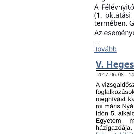
A Félévnyit
(1. oktatás
termében. G
Az eseményen
...
Tovább
V. Heges
2017. 06. 08. - 
A vizsgaidős
foglalkozás
meghívást ka
mi máris Nyár
Idén 5. alka
Egyetem, m
házigazdája.