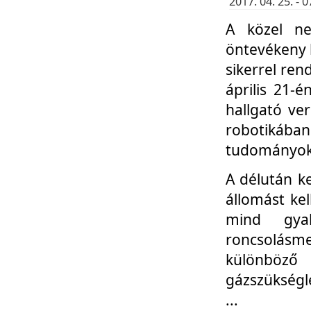
2017. 04. 25. -
A közel ne
öntevékeny k
sikerrel re
április 21-
hallgató ve
robotikáb
tudományok 
A délután k
állomást kel
mind gyak
roncsolás
különböző
gázszükségl
...