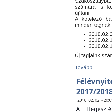
Szakosztályba.
számára is kö
újítani.
​A kötelező ba
minden tagnak m
​2018.02.
2018.02.
2018.02.1
Új tagjaink szá
...
Tovább
Félévn
2017/201
2018. 02. 02. - 20
A Hegeszté