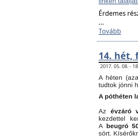
linken találjá
Érdemes rés
...
Tovább
14. hét,
2017. 05. 08. - 
A héten (az
tudtok jönni 
A póthéten l
Az
évzáró 
kezdettel k
A
beugró 50
sört. Kísérő