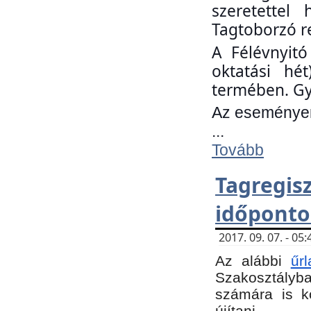
szeretettel
Tagtoborzó r
A Félévnyitó
oktatási hé
termében. Gy
Az eseményen 
...
Tovább
Tagregi
időponto
2017. 09. 07. - 0
Az alábbi
űr
Szakosztályba.
számára is k
újítani.