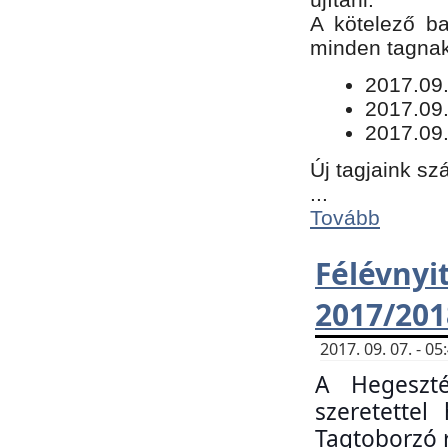
​A kötelező b
minden tagnak 
​2017.09
2017.09
2017.09.
Új tagjaink sz
...
Tovább
Félévn
2017/201
2017. 09. 07. - 
A Hegeszté
szeretette
Tagtoborzó 