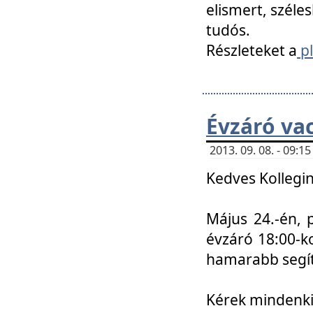
elismert, széle
tudós.
Részleteket a
pl
Évzáró va
2013. 09. 08. - 09:
Kedves Kollegin
Május 24.-én, 
évzáró 18:00-ko
hamarabb segít
Kérek mindenkit