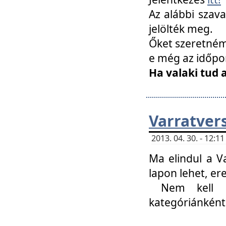
Az alábbi szav
jelölték meg.
Őket szeretném 
e még az időpo
Ha valaki tud 
Varratver
2013. 04. 30. - 12:
Ma elindul a V
lapon lehet, er
Nem kell mi
kategóriánként 