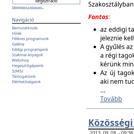
Szakosztályban
Elfelejtettem a jelszavam...
Fontos
:
Navigáció
az eddigi 
Bemutatkozás
Hírek
jeleznie ke
Féléves programunk
Galéria
A gyűlés az
Eddigi programjaink
a régi tago
Szakmai anyagok
Webshop
kérünk min
Hegesztőgépeink
SzMSz
Az új tago
Támogatóink
aki nem tud
Elérhetőségeink
...
Tovább
Közösségi
2013. 09. 08. - 09: