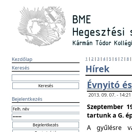
Kezdőlap
1
|
2
|
3
|
4
|
5
|
6
|
7
|
8
Hírek
Keresés
Évnyitó és
2013. 09. 07. - 14:
Bejelentkezés
Szeptember 19
tartunk a G. é
A gyűlésre v