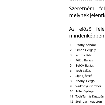
Szeretném fel
melynek jelent
Az előző fél
mindenképpen a
1
Uzonyi Sándor
2
Simon Gergely
3
Kozma Bálint
4
Fülöp Balázs
5
Bebők Balázs
6
Tóth Balázs
7
Sípos józsef
8
Abonyi Gergő
9
Várkonyi Zsombor
10
Adler György
11
Tóth Tamás Krisztián
12
Steinbach Ágoston