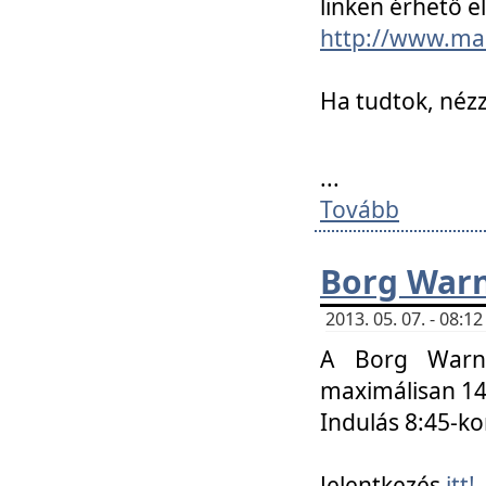
linken érhető el
http://www.mac
Ha tudtok, nézz
...
Tovább
Borg Warn
2013. 05. 07. - 08:
A Borg Warne
maximálisan 14 
Indulás 8:45-ko
Jelentkezés
itt!