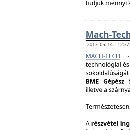
tudjuk mennyi k
Mach-Tech 
2013. 05. 14. - 12:
MACH-TECH
technológiai és
sokoldalúságát
BME Gépész S
illetve a szárn
Természetesen
A
részvétel in