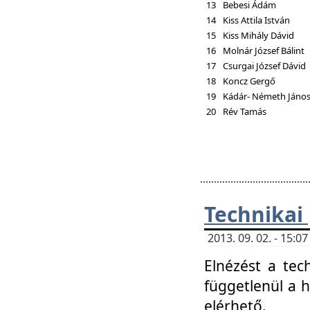
13
Bebesi Ádám
14
Kiss Attila István
15
Kiss Mihály Dávid
16
Molnár József Bálint
17
Csurgai József Dávid
18
Koncz Gergő
19
Kádár- Németh Jáno
20
Rév Tamás
Technikai
2013. 09. 02. - 15:
Elnézést a tec
függetlenül a 
elérhető.