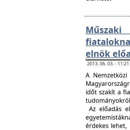
Műsza
fiatalokn
elnök elő
2013. 06. 03. - 11:
A Nemzetközi 
Magyarországr
időt szakít a f
tudományokról 
Az előadás el
egyetemisták
érdekes lehet,