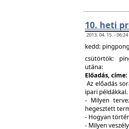
10. heti 
2013. 04. 15. - 06:
kedd: pingpong 
csütörtök: pi
utána:
Előadás, címe:
Az előadás sor
ipari példákkal
- Milyen terve
hegesztett ter
- Hogyan törté
- Milyen veszély