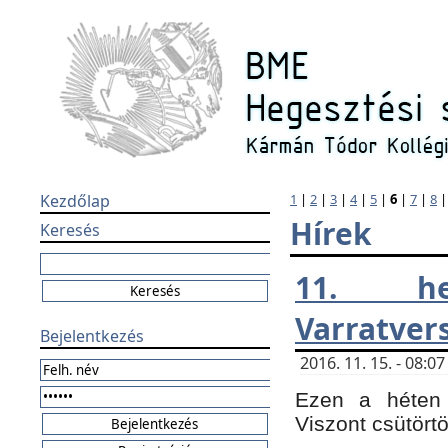
Kezdőlap
1
|
2
|
3
|
4
|
5
|
6
|
7
|
8
Hírek
Keresés
11. h
Varratver
Bejelentkezés
2016. 11. 15. - 08:
Ezen a héten 
Viszont csütört