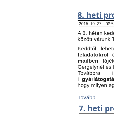
8. heti p
2016. 10. 27. - 08
A 8. héten ked
között várunk T
Keddtől leh
feladatokról
mailben tájé
Gergelynél és 
Továbbra 
i
gyárlátoga
hogy milyen e
...
Tovább
7. heti 