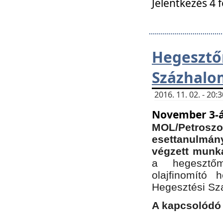
Jelentkezés 4 
Hegesz
Százhalo
2016. 11. 02. - 20
November 3-á
MOL/Petr
esettanulmá
végzett munká
a hegesztőm
olajfinomító 
Hegesztési Sz
A kapcsolódó