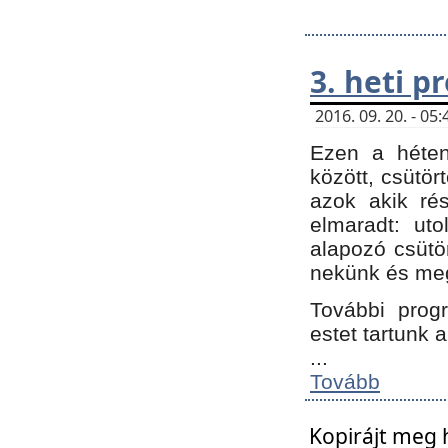
3. heti 
2016. 09. 20. - 0
Ezen a héte
között, csütör
azok akik ré
elmaradt: ut
alapozó csütör
nekünk és meg
További progr
estet tartunk 
...
Tovább
Kopirájt meg 