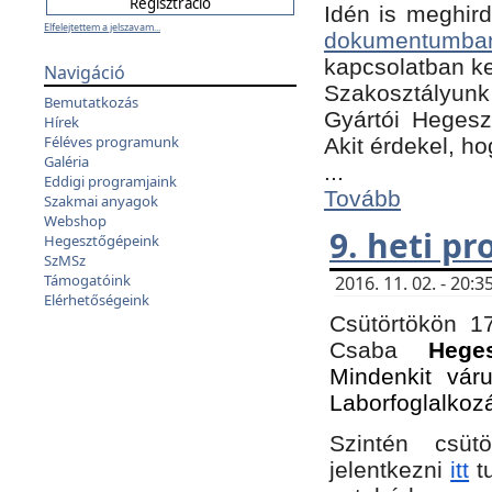
Idén is meghird
Elfelejtettem a jelszavam...
dokumentumba
kapcsolatban ke
Navigáció
Szakosztályunk 
Bemutatkozás
Gyártói Hegeszt
Hírek
Féléves programunk
Akit érdekel, h
Galéria
...
Eddigi programjaink
Tovább
Szakmai anyagok
Webshop
9. heti p
Hegesztőgépeink
SzMSz
Támogatóink
2016. 11. 02. - 20
Elérhetőségeink
Csütörtökön 17
Csaba
Hege
Mindenkit vár
Laborfoglalkoz
Szintén csüt
jelentkezni
itt
tu