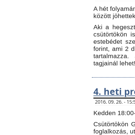
A hét folyamá
között jöhette
Aki a hegeszt
csütörtökön i
estebédet sze
forint, ami 2 
tartalmazza.
tagjainál lehet
4. heti 
2016. 09. 26. - 1
Kedden 18:00-t
Csütörtökön G
foglalkozás, ut