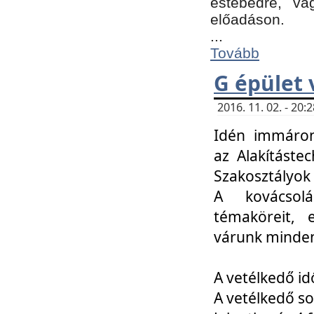
estebédre, va
előadáson.
...
Tovább
G épület 
2016. 11. 02. - 20
Idén immáro
az Alakításte
Szakosztályok
A kovácsolá
témaköreit, e
várunk minden
A vetélkedő id
A vetélkedő so