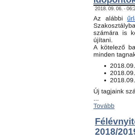
2018. 09. 06. - 06
Az alábbi
űr
Szakosztályba.
számára is k
újítani.
​A kötelező b
minden tagnak 
​2018.09
2018.09.
2018.09.
Új tagjaink sz
...
Tovább
Félévn
2018/201