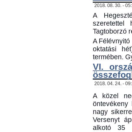
2018. 08. 30. - 05
A Hegeszté
szeretette
Tagtoborzó 
A Félévnyitó
oktatási h
termében. Gy
VI. orsz
összefog
2018. 04. 24. - 09
A közel neg
öntevékeny 
nagy sikerr
Versenyt áp
alkotó 35 h