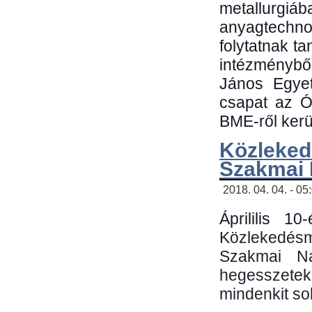
metallu
anyagtechn
folytatnak t
intézménybő
János Egyet
csapat az Ó
BME-ről kerül
Közleked
Szakmai
2018. 04. 04. - 05
Áprililis 1
Közlekedés
Szakmai N
hegesszetek 
mindenkit sok