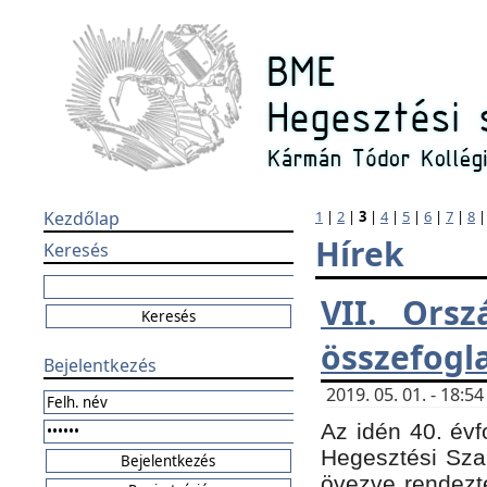
Kezdőlap
1
|
2
|
3
|
4
|
5
|
6
|
7
|
8
Hírek
Keresés
VII. Orsz
összefogl
Bejelentkezés
2019. 05. 01. - 18:
Az idén 40. évf
Hegesztési Sza
övezve rendezte