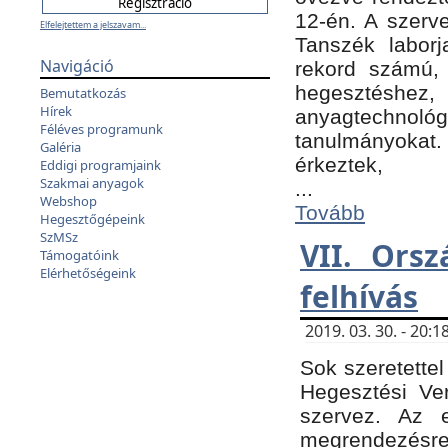
12-én. A szer
Elfelejtettem a jelszavam...
Tanszék laborj
Navigáció
rekord számú, 
hegesztéshe
Bemutatkozás
Hírek
anyagtechnológ
Féléves programunk
tanulmányokat.
Galéria
érkeztek,
Eddigi programjaink
Szakmai anyagok
...
Webshop
Tovább
Hegesztőgépeink
SzMSz
VII. Ors
Támogatóink
Elérhetőségeink
felhívás
2019. 03. 30. - 20
Sok szeretettel
Hegesztési Ve
szervez. Az 
megrendezésre 