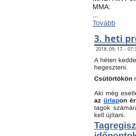
MMA:
...
Tovább
3. heti 
2018. 09. 17. - 0
A héten kedde
hegeszteni.
Csütörtökön
Aki még esetl
az
űrlap
on ér
tagok számár
kell újítani.
Tagregi
időpontok