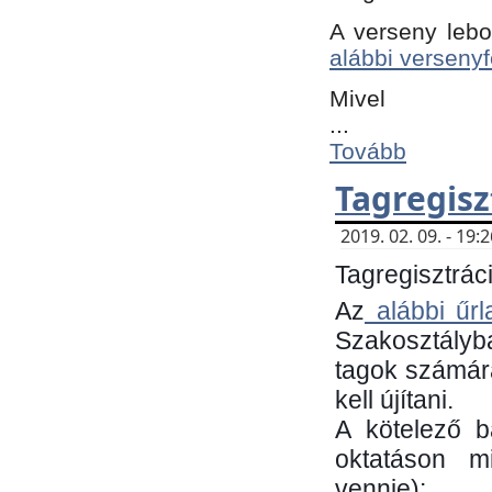
A verseny lebo
alábbi versenyf
Mivel
...
Tovább
Tagregisz
2019. 02. 09. - 19
Tagregisztráci
Az
alábbi űrl
Szakosztályb
tagok számára
kell újítani.
​A kötelező 
oktatáson m
vennie):