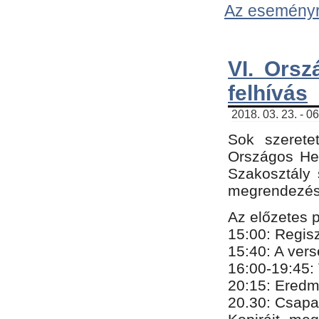
Az eseményről
VI. Orsz
felhívás
2018. 03. 23. - 0
Sok szerete
Országos He
Szakosztály 
megrendezésr
Az előzetes 
15:00: Regis
15:40: A ver
16:00-19:45:
20:
​15​
: Eredm
​20.30: Csapa