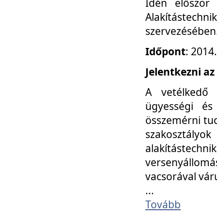
Idén először
Alakítástechni
szervezésében
Időpont
: 2014
Jelentkezni az
A vetélkedő 
ügyességi és
összemérni tud
szakosztályok 
alakítástec
versenyállom
vacsorával vár
...
Tovább