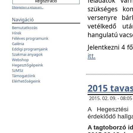
feladatok vá
szükséges kom
Elfelejtettem a jelszavam...
versenyre bár
Navigáció
vetélkedő ut
Bemutatkozás
Hírek
hangulatú vacso
Féléves programunk
Galéria
Jelentkezni 4 f
Eddigi programjaink
itt.
Szakmai anyagok
Webshop
Hegesztőgépeink
SzMSz
Támogatóink
Elérhetőségeink
2015 tavas
2015. 02. 09. - 08:
A Hegesztési 
érdeklődő hallg
A tagtoborzó i