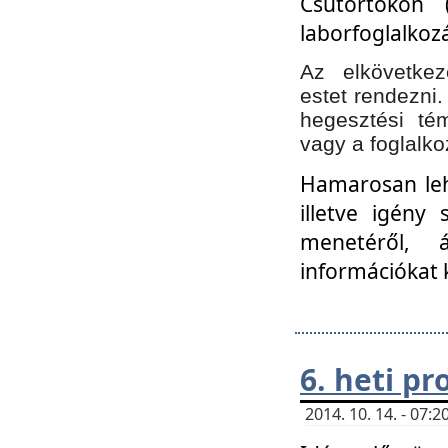
Csütörtökön 
laborfoglalkozá
Az elkövetke
estet rendezni
hegesztési té
vagy a foglalko
Hamarosan lehe
illetve igény
menetéről, á
információkat 
6. heti p
2014. 10. 14. - 07