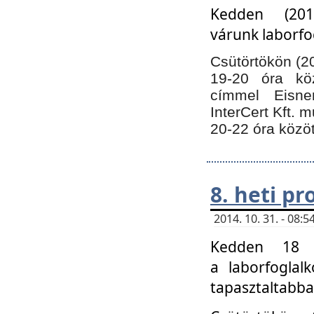
Kedden (201
várunk laborfo
Csütörtökön (20
19-20 óra kö
címmel Eisne
InterCert Kft. 
20-22 óra közöt
8. heti p
2014. 10. 31. - 08
Kedden 18 ó
a laborfoglal
tapasztaltabba