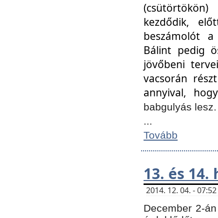
(csütörtökön
kezdődik, elő
beszámolót a 
Bálint pedig ö
jövőbeni terve
vacsorán részt
annyival, hogy
babgulyás lesz
...
Tovább
13. és 14.
2014. 12. 04. - 07:
December 2-án 