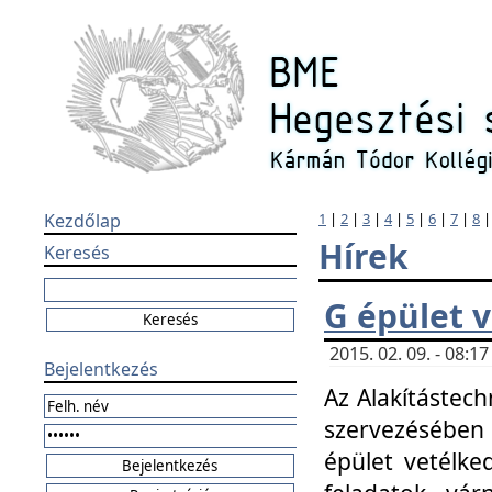
Kezdőlap
1
|
2
|
3
|
4
|
5
|
6
|
7
|
8
Hírek
Keresés
G épület 
2015. 02. 09. - 08:
Bejelentkezés
Az Alakítástech
szervezésében
épület vetélke