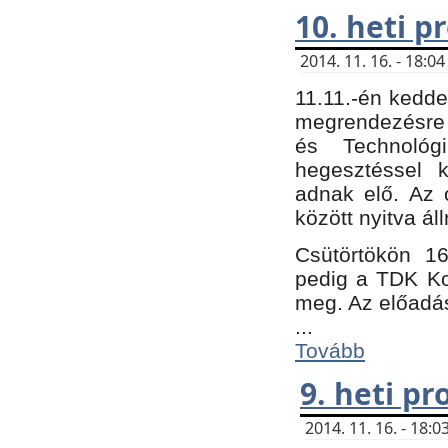
10. heti 
2014. 11. 16. - 18:
11.11.-én kedde
megrendezésre 
és Technológ
hegesztéssel k
adnak elő. Az o
között nyitva ál
Csütörtökön 16
pedig a TDK Kon
meg. Az előadá
...
Tovább
9. heti p
2014. 11. 16. - 18