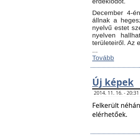
érdeklődőt.
December 4-én
állnak a hegesz
nyelvű estet sz
nyelven hallh
területeiről. A
...
Tovább
Új képek
2014. 11. 16. - 20:
Felkerült néhán
elérhetőek.