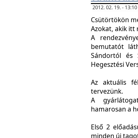
2012. 02. 19. - 13:
Csütörtökön me
Azokat, akik itt 
A rendezvénye
bemutatót lát
Sándortól és 
Hegesztési Ver
Az aktuális f
tervezünk.
A gyárlátoga
hamarosan a h
Első 2 előadás
minden új tago