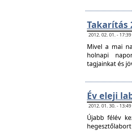
Takarítás 
2012. 02. 01. - 17:
Mivel a mai na
holnapi napon
tagjainkat és jö
Év eleji l
2012. 01. 30. - 13:
Újabb félév ke
hegesztőlabort 