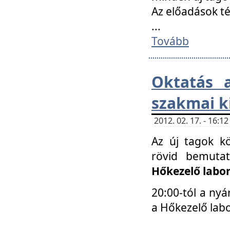
Az előadások 
...
Tovább
Oktatás 
szakmai k
2012. 02. 17. - 16:
Az új tagok k
rövid bemuta
Hőkezelő labo
20:00-tól a nyá
a Hőkezelő lab