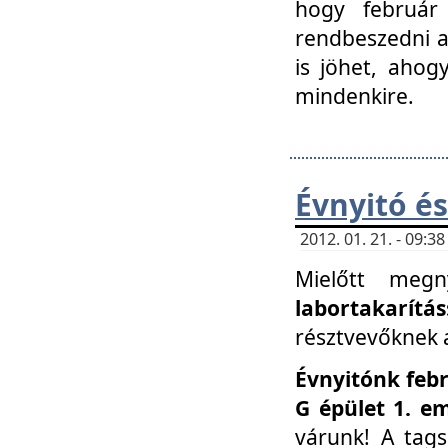
hogy február 
rendbeszedni a 
is jöhet, ahog
mindenkire.
Évnyitó és
2012. 01. 21. - 09:
Mielőtt megn
labortakarítás
résztvevőknek a 
Évnyitónk febr
G épület 1. e
várunk! A tag