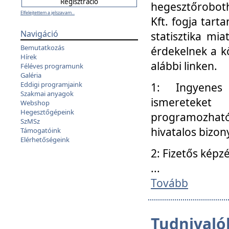
hegesztőroboth
Elfelejtettem a jelszavam...
Kft. fogja tart
Navigáció
statisztika mi
Bemutatkozás
érdekelnek a k
Hírek
alábbi linken.
Féléves programunk
Galéria
Eddigi programjaink
1: Ingyenes k
Szakmai anyagok
ismereteket
Webshop
Hegesztőgépeink
programozhat
SzMSz
hivatalos bizon
Támogatóink
Elérhetőségeink
2: Fizetős képz
...
Tovább
Tudnivalók