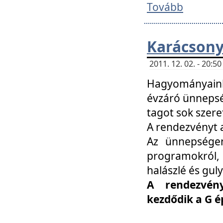
Tovább
Karácsony
2011. 12. 02. - 20:
Hagyományaink
évzáró ünnepség
tagot sok szere
A rendezvényt a
Az ünnepségen
programokról,
halászlé és guly
A rendezvén
kezdődik a G 