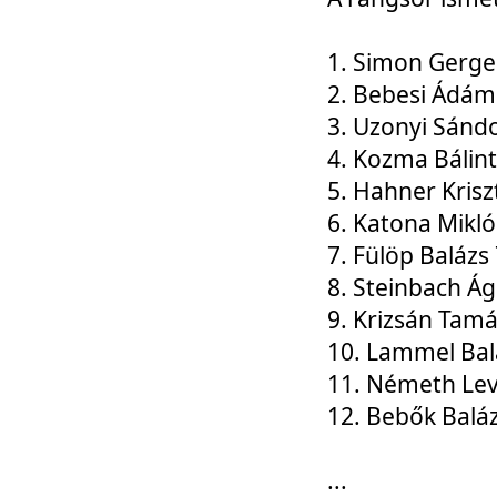
1. Simon Gerge
2. Bebesi Ádám
3. Uzonyi Sánd
4. Kozma Bálin
5. Hahner Krisz
6. Katona Mikl
7. Fülöp Balázs
8. Steinbach Á
9. Krizsán Tam
10. Lammel Bal
11. Németh Le
12. Bebők Balá
...