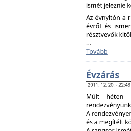
ismét jeleznie k
Az évnyitón a 
évről és ismer
résztvevők kitö
...
Tovább
Évzárás
2011. 12. 20. - 22:
Múlt héten c
rendezvényünk, 
A rendezvényen 
és a megítélt k
A rangsor ismét