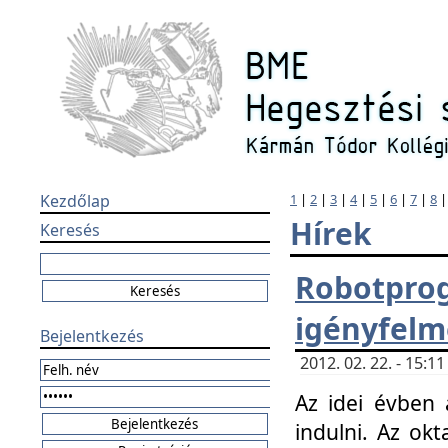
Kezdőlap
1
|
2
|
3
|
4
|
5
|
6
|
7
|
8
Hírek
Keresés
Robotpr
igényfelm
Bejelentkezés
2012. 02. 22. - 15:
Az idei évben 
indulni. Az o