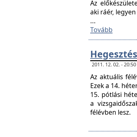
Az előkészület
aki ráér, legyen
...
Tovább
Hegesztés
2011. 12. 02. - 20:
Az aktuális fél
Ezek a 14. hét
15. pótlási hét
a vizsgaidősz
félévben lesz.