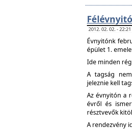
Félévnyit
2012. 02. 02. - 22:
Évnyitónk febru
épület 1. emele
Ide minden régi
A tagság nem
jeleznie kell ta
Az évnyitón a 
évről és ismer
résztvevők kitö
A rendezvény id