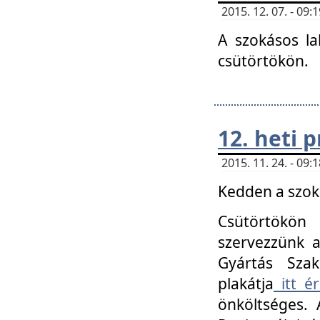
2015. 12. 07. - 09
A szokásos la
csütörtökön.
12. heti
2015. 11. 24. - 09
Kedden a szoká
Csütörtökö
szervezzünk a
Gyártás Szak
plakátja
itt ér
önköltséges. 