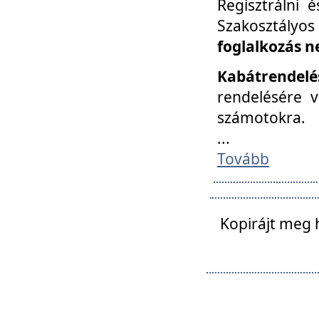
Regisztrálni 
Szakosztályos
foglalkozás n
Kabátrendelé
rendelésére v
számotokra.
...
Tovább
Kopirájt meg 