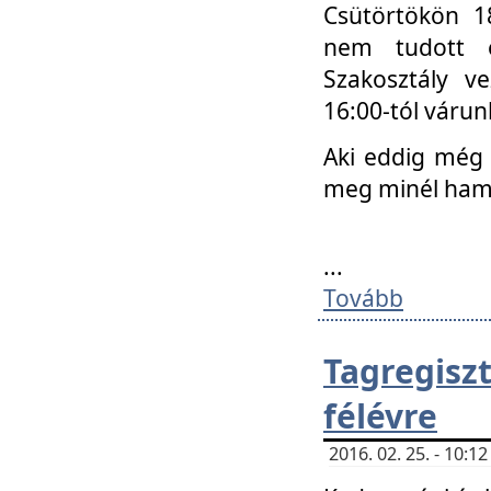
Csütörtökön 18
nem tudott e
Szakosztály v
16:00-tól váru
Aki eddig még 
meg minél ham
...
Tovább
Tagregis
félévre
2016. 02. 25. - 10: