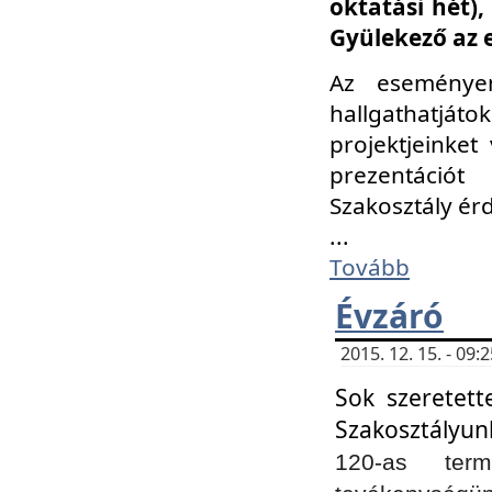
oktatási hét)
Gyülekező az 
Az eseménye
hallgathatjáto
projektjeinket
prezentációt
Szakosztály ér
...
Tovább
Évzáró
2015. 12. 15. - 09
Sok szeretett
Szakosztályun
120-as ter