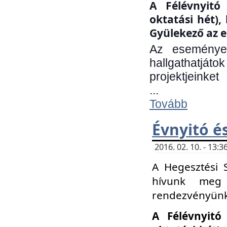
A Félévnyitó 
oktatási hét)
Gyülekező az e
Az eseményen
hallgathatjáto
projektjeinket
...
Tovább
Évnyitó é
2016. 02. 10. - 13
A Hegesztési 
hívunk meg 
rendezvényünk
A Félévnyitó