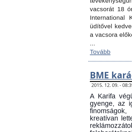
tevékenységünk
vacsorát 18 ó
International 
üdítővel kedv
a vacsora elők
...
Tovább
BME kará
2015. 12. 09. - 08
A Karifa vég
gyenge, az i
finomságok,
kreatívan let
reklámozzá