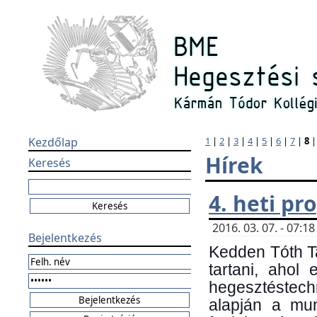
Kezdőlap
1
|
2
|
3
|
4
|
5
|
6
|
7
|
8
Hírek
Keresés
4. heti p
2016. 03. 07. - 07:
Bejelentkezés
Kedden Tóth Ta
tartani, ahol
hegesztéstechn
alapján a mun