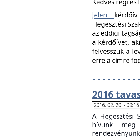
Kedves régi és 
Jelen
kérdőív
Hegesztési Szak
az eddigi tagsá
a kérdőívet, ak
felvesszük a le
erre a címre fo
2016 tavas
2016. 02. 20. - 09:
A Hegesztési S
hívunk meg 
rendezvényünk