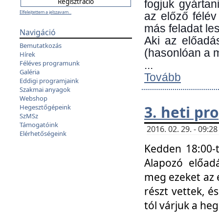
fogjuk gyártan
Elfelejtettem a jelszavam...
az előző félév
más feladat les
Navigáció
Aki az előadá
Bemutatkozás
(hasonlóan a
Hírek
Féléves programunk
...
Galéria
Tovább
Eddigi programjaink
Szakmai anyagok
Webshop
3. heti p
Hegesztőgépeink
SzMSz
Támogatóink
2016. 02. 29. - 09:
Elérhetőségeink
Kedden 18:00-t
Alapozó előad
meg ezeket az 
részt vettek, é
tól várjuk a he