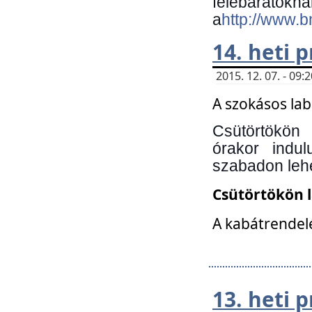
felebará
a
http://www.
14. heti
2015. 12. 07. - 09
A szokásos la
Csütörtökön
órakor indu
szabadon lehe
Csütörtökön 
A kabátrendelé
13. heti