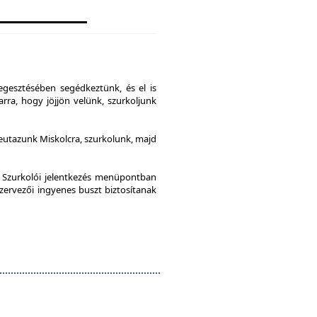
gesztésében segédkeztünk, és el is
rra, hogy jöjjön velünk, szurkoljunk
leutazunk Miskolcra, szurkolunk, majd
a Szurkolói jelentkezés menüpontban
szervezői ingyenes buszt biztosítanak