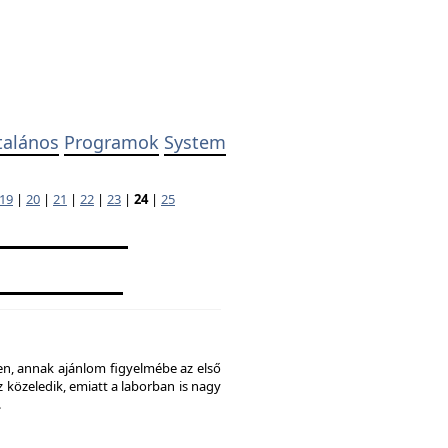
talános
Programok
System
19
|
20
|
21
|
22
|
23
|
24
|
25
ben, annak ajánlom figyelmébe az első
 közeledik, emiatt a laborban is nagy
.