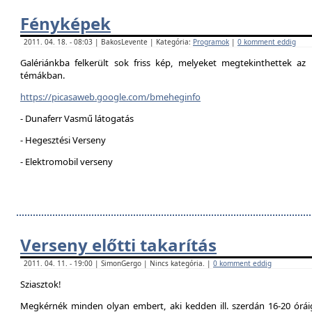
Fényképek
2011. 04. 18. - 08:03 | BakosLevente | Kategória:
Programok
|
0 komment eddig
Galériánkba felkerült sok friss kép, melyeket megtekinthettek az 
témákban.
https://picasaweb.google.com/bmeheginfo
- Dunaferr Vasmű látogatás
- Hegesztési Verseny
- Elektromobil verseny
Verseny előtti takarítás
2011. 04. 11. - 19:00 | SimonGergo | Nincs kategória. |
0 komment eddig
Sziasztok!
Megkérnék minden olyan embert, aki kedden ill. szerdán 16-20 óráig