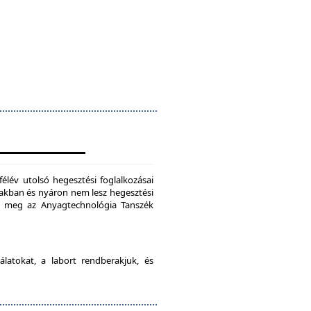
félév utolsó hegesztési foglalkozásai
szakban és nyáron nem lesz hegesztési
je meg az Anyagtechnológia Tanszék
latokat, a labort rendberakjuk, és