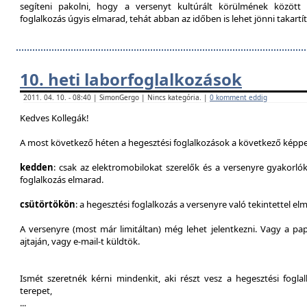
segíteni pakolni, hogy a versenyt kultúrált körülmének között 
foglalkozás úgyis elmarad, tehát abban az időben is lehet jönni takartít
10. heti laborfoglalkozások
2011. 04. 10. - 08:40 | SimonGergo | Nincs kategória. |
0 komment eddig
Kedves Kollegák!
A most következő héten a hegesztési foglalkozások a következő képpe
kedden
: csak az elektromobilokat szerelők és a versenyre gyakorló
foglalkozás elmarad.
csütörtökön
: a hegesztési foglalkozás a versenyre való tekintettel el
A versenyre (most már limitáltan) még lehet jelentkezni. Vagy a pap
ajtaján, vagy e-mail-t küldtök.
Ismét szeretnék kérni mindenkit, aki részt vesz a hegesztési fogl
terepet,
...