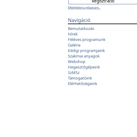
Elfelejtettem a jelszavam...
Navigáció
Bemutatkozás
Hírek
Féléves programunk
Galéria
Eddigi programjaink
Szakmai anyagok
Webshop
Hegesztőgépeink
SzMSz
Támogatóink
Elérhetőségeink