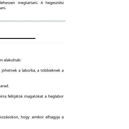
lehessen megtartani. A hegesztési
ani.
n alakulnak:
k jöhetnek a laborba, a többieknek a
marad.
írra felírjátok magatokat a heglabor
alkozásokon, hogy amikor elhagyja a