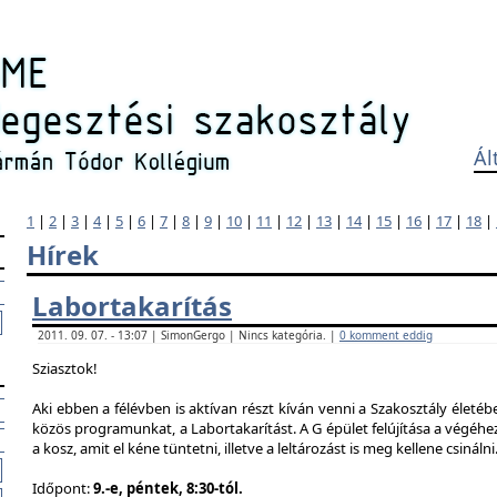
Ál
1
|
2
|
3
|
4
|
5
|
6
|
7
|
8
|
9
|
10
|
11
|
12
|
13
|
14
|
15
|
16
|
17
|
18
|
Hírek
Labortakarítás
2011. 09. 07. - 13:07 | SimonGergo | Nincs kategória. |
0 komment eddig
Sziasztok!
Aki ebben a félévben is aktívan részt kíván venni a Szakosztály életé
közös programunkat, a Labortakarítást. A G épület felújítása a végéhez
a kosz, amit el kéne tüntetni, illetve a leltározást is meg kellene csinálni
Időpont:
9.-e, péntek, 8:30-tól.