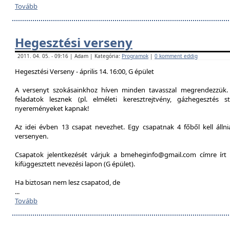
Tovább
Hegesztési verseny
2011. 04. 05. - 09:16 | Adam | Kategória:
Programok
|
0 komment eddig
Hegesztési Verseny - április 14. 16:00, G épület
A versenyt szokásainkhoz híven minden tavasszal megrendezzük. 
feladatok lesznek (pl. elméleti keresztrejtvény, gázhegesztés st
nyereményeket kapnak!
Az idei évben 13 csapat nevezhet. Egy csapatnak 4 főből kell álln
versenyen.
Csapatok jelentkezését várjuk a bmeheginfo@gmail.com címre írt 
kifüggesztett nevezési lapon (G épület).
Ha biztosan nem lesz csapatod, de
...
Tovább