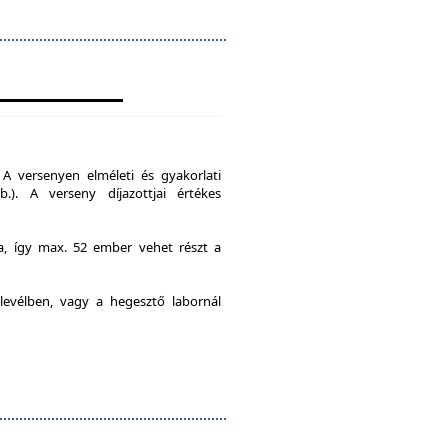
A versenyen elméleti és gyakorlati
b.). A verseny díjazottjai értékes
ia, így max. 52 ember vehet részt a
levélben, vagy a hegesztő labornál