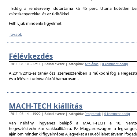
Eddig a rendezvény időtartama kb 45 perc. Utána kötetlen besz
zsíroskenyerekkel és az üdítőkkel.
Felhívjuk mindenki figyelmét
...
Tovább
Félévkezdés
2011. 08. 10. - 22:11 | BakosLevente | Kategória:
Általános
|
0 komment eddig
A 2011/2012-es tanév őszi szemeszterében is működni fog a Hegesztési
és a féléves tudnivalókról hamarosan...
MACH-TECH kiállítás
2011. 05. 14. - 15:22 | BakosLevente | Kategória:
Programok
|
0 komment eddig
Van néhány ingyenes belépő a MACH-TECH a 10. Nemzetkö
hegesztéstechnikai szakkiállításra. Ez Magyarországon a legrangosa
ajánlom mindenki figyelmébe! A jegyeket a HK-tól lehet átvenni foga