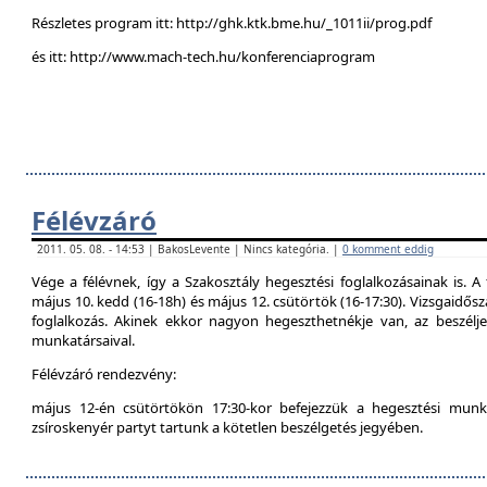
Részletes program itt: http://ghk.ktk.bme.hu/_1011ii/prog.pdf
és itt: http://www.mach-tech.hu/konferenciaprogram
Félévzáró
2011. 05. 08. - 14:53 | BakosLevente | Nincs kategória. |
0 komment eddig
Vége a félévnek, így a Szakosztály hegesztési foglalkozásainak is. A 
május 10. kedd (16-18h) és május 12. csütörtök (16-17:30). Vizsgaidő
foglalkozás. Akinek ekkor nagyon hegeszthetnékje van, az beszél
munkatársaival.
Félévzáró rendezvény:
május 12-én csütörtökön 17:30-kor befejezzük a hegesztési munká
zsíroskenyér partyt tartunk a kötetlen beszélgetés jegyében.