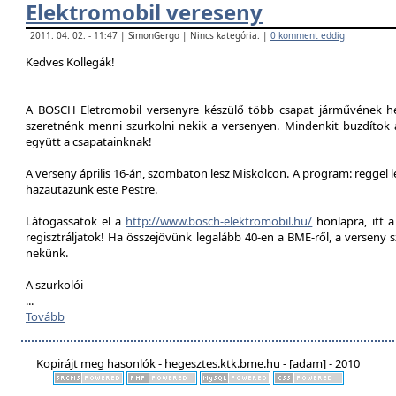
Elektromobil vereseny
2011. 04. 02. - 11:47 | SimonGergo | Nincs kategória. |
0 komment eddig
Kedves Kollegák!
A BOSCH Eletromobil versenyre készülő több csapat járművének he
szeretnénk menni szurkolni nekik a versenyen. Mindenkit buzdítok a
együtt a csapatainknak!
A verseny április 16-án, szombaton lesz Miskolcon. A program: reggel 
hazautazunk este Pestre.
Látogassatok el a
http://www.bosch-elektromobil.hu/
honlapra, itt 
regisztráljatok! Ha összejövünk legalább 40-en a BME-ről, a verseny 
nekünk.
A szurkolói
...
Tovább
Kopirájt meg hasonlók - hegesztes.ktk.bme.hu - [adam] - 2010