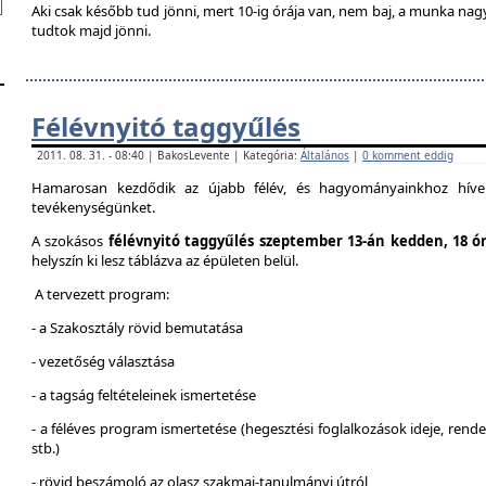
Aki csak később tud jönni, mert 10-ig órája van, nem baj, a munka na
tudtok majd jönni.
Félévnyitó taggyűlés
2011. 08. 31. - 08:40 | BakosLevente | Kategória:
Általános
|
0 komment eddig
Hamarosan kezdődik az újabb félév, és hagyományainkhoz híven
tevékenységünket.
A szokásos
félévnyitó taggyűlés szeptember 13-án kedden, 18 ó
helyszín ki lesz táblázva az épületen belül.
A tervezett program:
- a Szakosztály rövid bemutatása
- vezetőség választása
- a tagság feltételeinek ismertetése
- a féléves program ismertetése (hegesztési foglalkozások ideje, ren
stb.)
- rövid beszámoló az olasz szakmai-tanulmányi útról