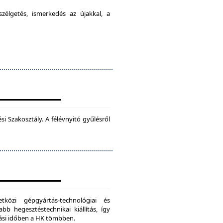
élgetés, ismerkedés az újakkal, a
 Szakosztály. A félévnyitó gyűlésről
zi gépgyártás-technológiai és
bb hegesztéstechnikai kiállítás, így
dási időben a HK tömbben.