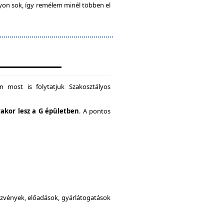
gyon sok, így remélem minél többen el
 most is folytatjuk Szakosztályos
rakor lesz a G épületben
. A pontos
dezvények, előadások, gyárlátogatások