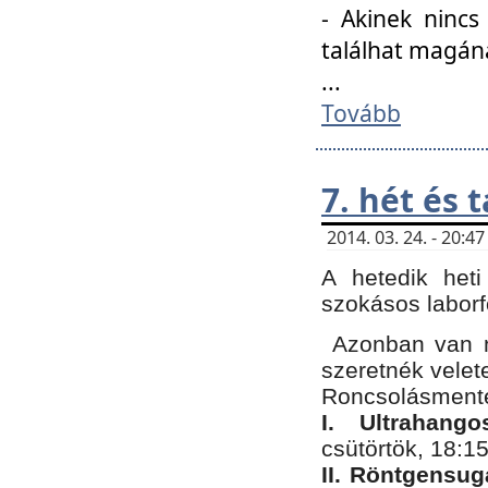
- Akinek nincs
találhat magán
...
Tovább
7. hét és 
2014. 03. 24. - 20:
A hetedik heti
szokásos labor
Azonban van n
szeretnék velet
Roncsolásmente
I. Ultrahang
csütörtök, 18:15
II. Röntgensug