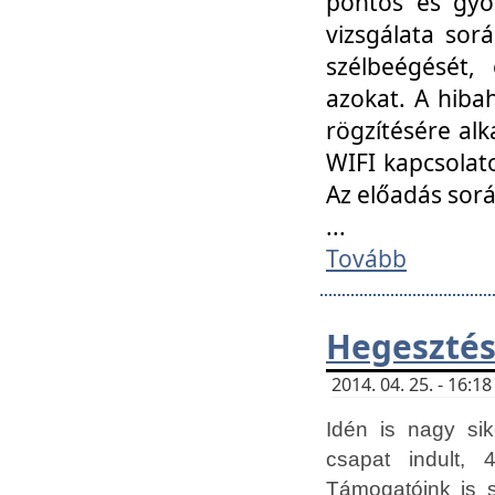
pontos és gyor
vizsgálata so
szélbeégését, 
azokat. A hibah
rögzítésére alk
WIFI kapcsolat
Az előadás sor
...
Tovább
Hegesztés
2014. 04. 25. - 16:
Idén is nagy sik
csapat indult, 
Támogatóink is 