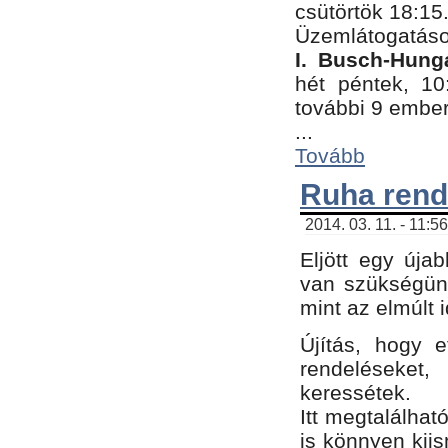
csütörtök 18:15
Üzemlátogatáso
I. Busch-Hung
hét péntek, 10
további 9 embe
...
Tovább
Ruha rend
2014. 03. 11. - 11:5
Eljött egy úja
van szükségünk
mint az elmúlt
Újítás, hogy e
rendelések
keressétek.
Itt megtalálhat
is könnyen kii