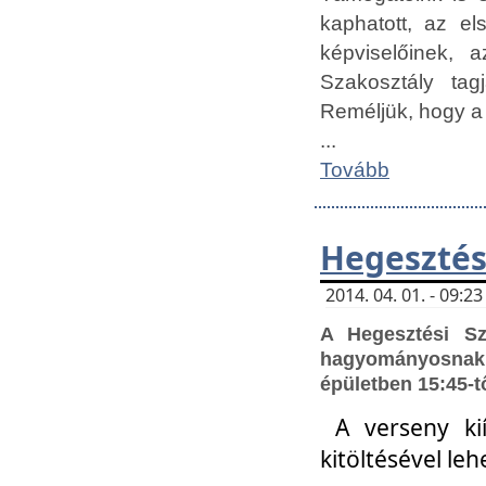
kaphatott, az e
képviselőinek,
Szakosztály tag
Reméljük, hogy a
...
Tovább
Hegesztés
2014. 04. 01. - 09:
A Hegesztési S
hagyományosnak 
épületben 15:45-t
A verseny ki
kitöltésével leh