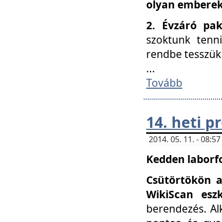
olyan embereke
2. Évzáró pa
szoktunk tenn
rendbe tesszü
...
Tovább
14. heti 
2014. 05. 11. - 08:
Kedden laborfo
Csütörtökön a
WikiScan eszk
berendezés. Al