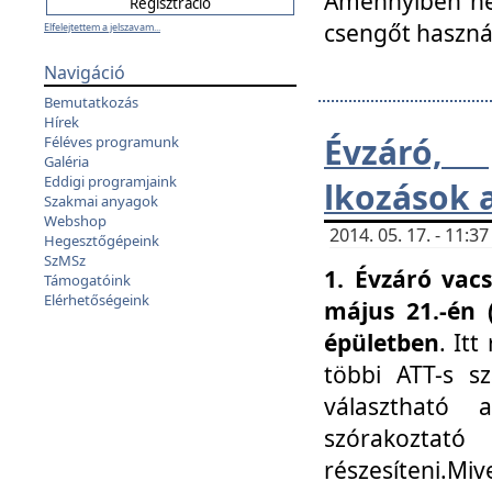
Amennyiben nem
csengőt haszná
Elfelejtettem a jelszavam...
Navigáció
Bemutatkozás
Hírek
Évzáró, 
Féléves programunk
Galéria
Eddigi programjaink
lkozások 
Szakmai anyagok
Webshop
2014. 05. 17. - 11:
Hegesztőgépeink
SzMSz
1. Évzáró vac
Támogatóink
Elérhetőségeink
május 21.-én 
épületben
. It
többi ATT-s sz
választható 
szórakoztató
részesíteni.Miv