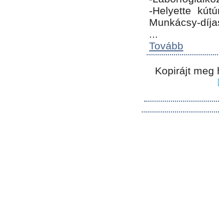
-Helyette kút
Munkácsy-díja
...
Tovább
Kopirájt meg 