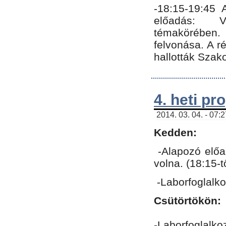
-18:15-19:45
előadás: Vo
témakörében.
felvonása. A 
hallották Szako
4. heti p
2014. 03. 04. - 07:
Kedden:
-Alapozó előa
volna. (18:15-
-Laborfoglalk
Csütörtökön:
-Laborfoglalko