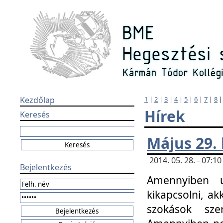
Kezdőlap
1
|
2
|
3
|
4
|
5
|
6
|
7
|
8
Hírek
Keresés
Május 29.
2014. 05. 28. - 07:
Bejelentkezés
Amennyiben u
kikapcsolni, ak
szokások sze