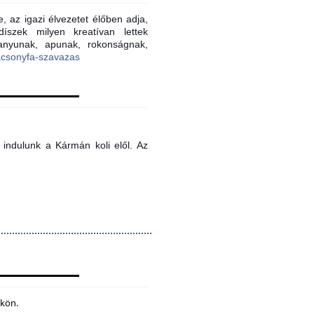
, az igazi élvezetet élőben adja,
íszek milyen kreatívan lettek
 anyunak, apunak, rokonságnak,
acsonyfa-szavazas
indulunk a Kármán koli elől. Az
ökön.