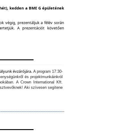
i hét), kedden a BME G épületének
k végig, prezentáljuk a félév során
ertetjük.
A prezentációt követően
tályunk évzárójára.
A program 17:30-
kenységünkről és projektmunkáinkról
okában. A Crown International Kft.
résztvevőknek!
Aki szívesen segítene