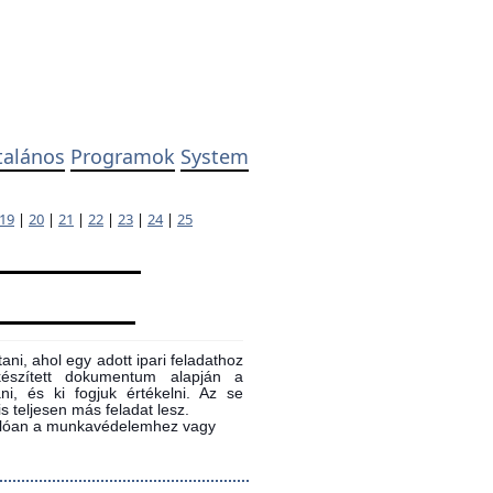
talános
Programok
System
19
|
20
|
21
|
22
|
23
|
24
|
25
ni, ahol egy adott ipari feladathoz
 készített dokumentum alapján a
ni, és ki fogjuk értékelni. Az se
s teljesen más feladat lesz.
sonlóan a munkavédelemhez vagy