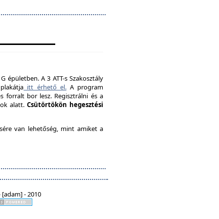
 G épületben. A 3 ATT-s Szakosztály
plakátja
itt érhető el.
A program
forralt bor lesz. Regisztrálni és a
ok alatt.
Csütörtökön hegesztési
ésére van lehetőség, mint amiket a
 [adam] - 2010