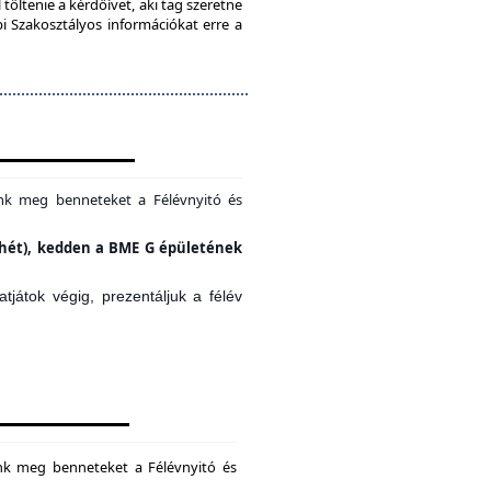
töltenie a kérdőívet, aki tag szeretne
bi Szakosztályos információkat erre a
unk meg benneteket a Félévnyitó és
si hét), kedden a BME G épületének
játok végig, prezentáljuk a félév
unk meg benneteket a Félévnyitó és