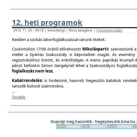
12. heti programok
2015. 11. 24. - 09:18 | SimonGergo | Nincs kategória. |
0 komment eddig
Kedden a szokás laborfoglalkozással várunk titeket.
Csütörtökön 17:00 órától előrehozott
Mikulásparti
t szervezzünk a
mellet a Gyártás Szakosztály is képviselteti magát. Az esemény 
regisztrációhoz kötött, és önköltséges. A menü paprikás krumpli és 
pénzt befizetni Simon Gergelynél lehet a Szakosztályos foglalkozás
foglalkozás nem lesz.
Kabátrendelés
t is hirdetünk, hasonló hegesztős kabátok rendel
tanszék biztosít számotokra.
...
Tovább
Kopirájt meg hasonlók - hegesztes.ktk.bme.hu -