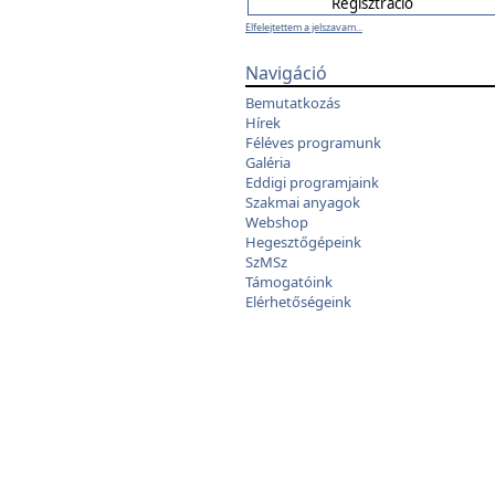
Elfelejtettem a jelszavam...
Navigáció
Bemutatkozás
Hírek
Féléves programunk
Galéria
Eddigi programjaink
Szakmai anyagok
Webshop
Hegesztőgépeink
SzMSz
Támogatóink
Elérhetőségeink