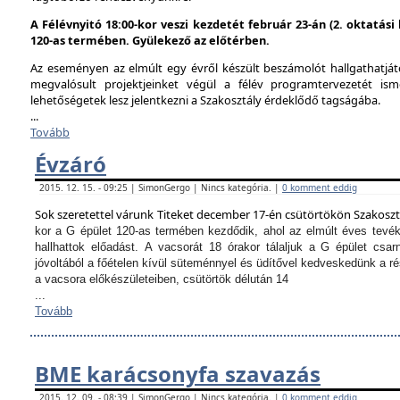
A Félévnyitó 18:00-kor veszi kezdetét február 23-án (2. oktatás
120-as termében. Gyülekező az előtérben.
Az eseményen az elmúlt egy évről készült beszámolót hallgathatjáto
megvalósult projektjeinket végül a félév programtervezetét ism
lehetőségetek lesz jelentkezni a Szakosztály érdeklődő tagságába.
...
Tovább
Évzáró
2015. 12. 15. - 09:25 | SimonGergo | Nincs kategória. |
0 komment eddig
Sok szeretettel várunk Titeket december 17-én csütörtökön Szakosz
kor a G épület 120-as termében kezdődik, ahol az elmúlt éves tevé
hallhattok előadást.
A vacsorát 18 órakor tálaljuk a G épület csarn
jóvoltából a főételen kívül süteménnyel és üdítővel kedveskedünk a 
a vacsora előkészületeiben, csütörtök délután 14
...
Tovább
BME karácsonyfa szavazás
2015. 12. 09. - 08:39 | SimonGergo | Nincs kategória. |
0 komment eddig