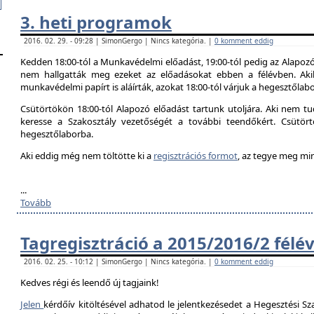
3. heti programok
2016. 02. 29. - 09:28 | SimonGergo | Nincs kategória. |
0 komment eddig
Kedden 18:00-tól a Munkavédelmi előadást, 19:00-tól pedig az Alapozó
nem hallgatták meg ezeket az előadásokat ebben a félévben. Aki
munkavédelmi papírt is aláírták, azokat 18:00-tól várjuk a hegesztőlab
Csütörtökön 18:00-tól Alapozó előadást tartunk utoljára. Aki nem tud
keresse a Szakosztály vezetőségét a további teendőkért. Csütör
hegesztőlaborba.
Aki eddig még nem töltötte ki a
regisztrációs formot
, az tegye meg mi
...
Tovább
Tagregisztráció a 2015/2016/2 félé
2016. 02. 25. - 10:12 | SimonGergo | Nincs kategória. |
0 komment eddig
Kedves régi és leendő új tagjaink!
Jelen
kérdőív kitöltésével adhatod le jelentkezésedet a Hegesztési Sza