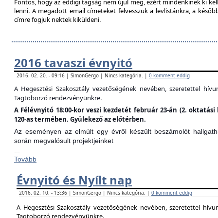
Fontos, hogy az eddigi tagság nem újul meg, ezért mindenkinek ki kell 
lenni. A megadott email címeteket felvesszük a levlistánkra, a későb
címre fogjuk nektek kiküldeni.
2016 tavaszi évnyitó
2016. 02. 20. - 09:16 | SimonGergo | Nincs kategória. |
0 komment eddig
A Hegesztési Szakosztály vezetőségének nevében, szeretettel hív
Tagtoborzó rendezvényünkre.
A Félévnyitó 18:00-kor veszi kezdetét február 23-án (2. oktatá
120-as termében. Gyülekező az előtérben.
Az eseményen az elmúlt egy évről készült beszámolót hallgathat
során megvalósult projektjeinket
...
Tovább
Évnyitó és Nyílt nap
2016. 02. 10. - 13:36 | SimonGergo | Nincs kategória. |
0 komment eddig
A Hegesztési Szakosztály vezetőségének nevében, szeretettel hív
Tagtoborzó rendezvényünkre.