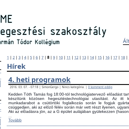
Ál
1
|
2
|
3
|
4
|
5
|
6
|
7
|
8
|
9
|
10
|
11
|
12
|
13
|
14
|
15
|
16
|
17
|
18
|
Hírek
4. heti programok
2016. 03. 07. - 07:18 | SimonGergo | Nincs kategória. |
0 komment eddig
Kedden Tóth Tamás fog 18:00-tól technológiatervező előadást tarta
készítünk közösen hegesztéstechnológiai utasítást. Az itt
munkadarabot a csütörtöki foglalkozás során le fogjuk gyárta
csüggedjen, aki az előző félév során már vett részt ilyenen, ugyani
Aki az előadásra jön, az a G épület aulájában gyülekezzen (ha
...
Tovább