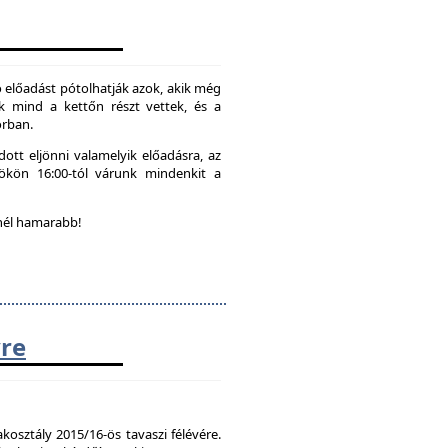
 előadást pótolhatják azok, akik még
k mind a kettőn részt vettek, és a
orban.
ott eljönni valamelyik előadásra, az
tökön 16:00-tól várunk mindenkit a
nél hamarabb!
vre
kosztály 2015/16-ös tavaszi félévére.