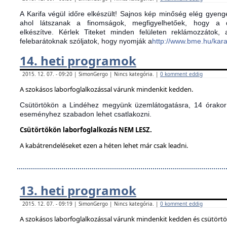
A Karifa végül időre elkészült! Sajnos kép minőség elég gyenge
ahol látszanak a finomságok, megfigyelhetőek, hogy a d
elkészítve.
Kérlek Titeket minden felületen reklámozzátok,
felebarátoknak szóljatok, hogy nyomják a
http://www.bme.hu/kar
14. heti programok
2015. 12. 07. - 09:20 | SimonGergo | Nincs kategória. |
0 komment eddig
A szokásos laborfoglalkozással várunk mindenkit kedden.
Csütörtökön a Lindéhez megyünk üzemlátogatásra, 14 órakor 
eseményhez szabadon lehet csatlakozni.
Csütörtökön laborfoglalkozás NEM LESZ.
A kabátrendeléseket ezen a héten lehet már csak leadni.
13. heti programok
2015. 12. 07. - 09:19 | SimonGergo | Nincs kategória. |
0 komment eddig
A szokásos laborfoglalkozással várunk mindenkit kedden és csütört