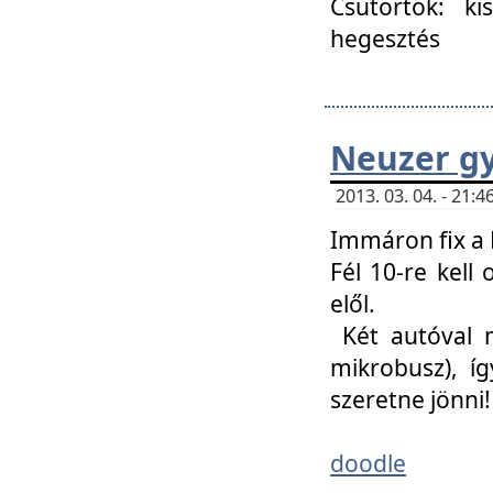
Csütörtök: ki
hegesztés
Neuzer gy
2013. 03. 04. - 21
Immáron fix a 
Fél 10-re kell
elől.
Két autóval 
mikrobusz), í
szeretne jönni!
doodle