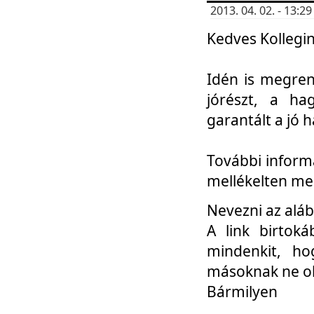
2013. 04. 02. - 13:
Kedves Kollegin
Idén is megren
jórészt, a ha
garantált a jó 
További informá
mellékelten me
Nevezni az aláb
A link birtoká
mindenkit, h
másoknak ne ok
Bármilyen
...