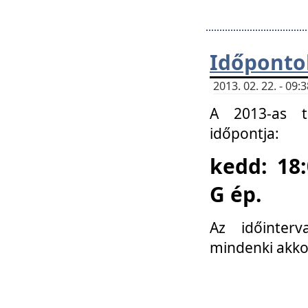
Időponto
2013. 02. 22. - 09
A 2013-as ta
időpontja:
kedd: 18:
G ép.
Az időinter
mindenki akko