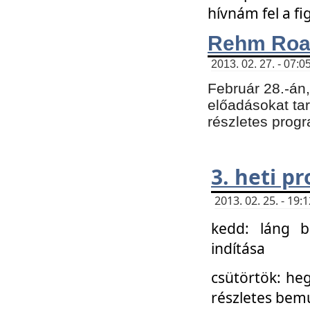
hívnám fel a f
Rehm Roa
2013. 02. 27. - 07:0
Február 28.-án
előadásokat tar
részletes prog
3. heti p
2013. 02. 25. - 19
kedd: láng b
indítása
csütörtök: he
részletes bemu