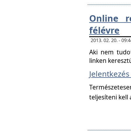
Online r
félévre
2013. 02. 20. - 09
Aki nem tudot
linken kereszt
Jelentkezé
Természetese
teljesíteni kell