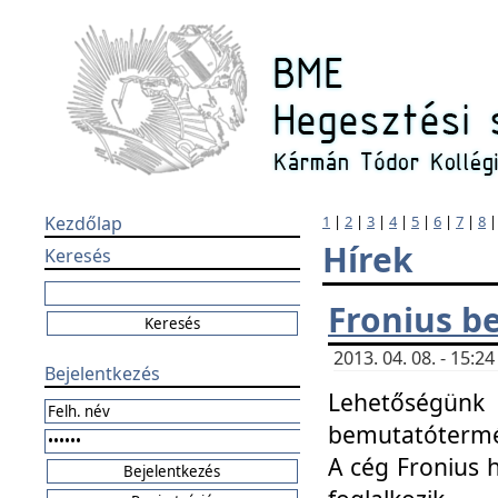
Kezdőlap
1
|
2
|
3
|
4
|
5
|
6
|
7
|
8
Hírek
Keresés
Fronius b
2013. 04. 08. - 15:
Bejelentkezés
Lehetőségünk 
bemutatótermét
A cég Fronius 