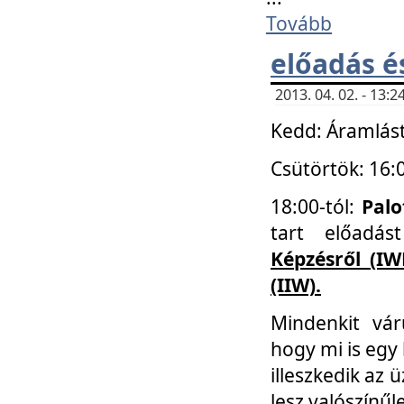
Tovább
előadás é
2013. 04. 02. - 13
Kedd: Áramlást
Csütörtök: 16:
18:00-tól:
Palo
tart előadá
Képzésről (IW
(IIW).
Mindenkit vá
hogy mi is egy
illeszkedik az
lesz valószínűl