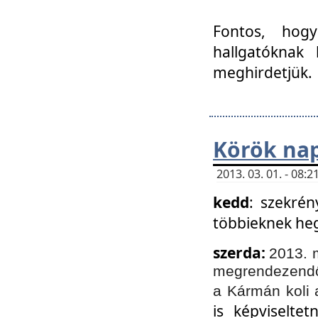
Fontos, hogy
hallgatóknak
meghirdetjük.
Körök nap
2013. 03. 01. - 08
kedd
: szekrén
többieknek he
szerda:
2013. 
megrendezendő 
a Kármán koli 
is képviselte