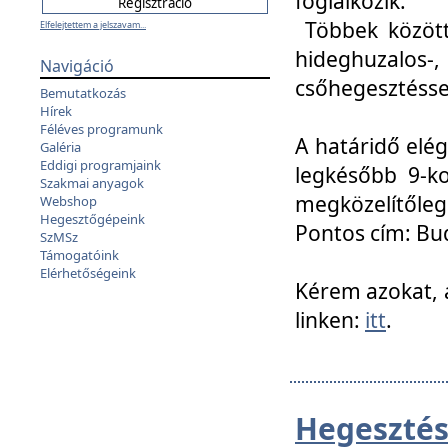
foglalkozik.
Többek között
Elfelejtettem a jelszavam...
hideghuzalo
Navigáció
csőhegesztéssel
Bemutatkozás
Hírek
Féléves programunk
A határidő elég
Galéria
Eddigi programjaink
legkésőbb 9-ko
Szakmai anyagok
megközelítőleg
Webshop
Hegesztőgépeink
Pontos cím: Bud
SzMSz
Támogatóink
Elérhetőségeink
Kérem azokat, a
linken:
itt
.
Hegesztés