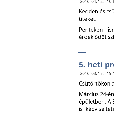
2016. 04. 12. - 1
Kedden és csü
titeket.
Pénteken is
érdeklődőt sz
5. heti 
2016. 03. 15. - 1
Csütörtökön a
Március 24-én
épületben. A 
is képviselte