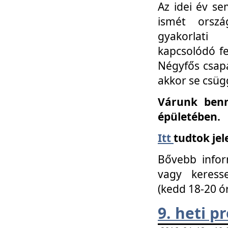
Az idei év se
ismét orszá
gyakorlati
kapcsolódó f
Négyfős csap
akkor se csüg
Várunk benn
épületében.
Itt
tudtok jel
Bővebb infor
vagy keress
(kedd 18-20 ó
9. heti 