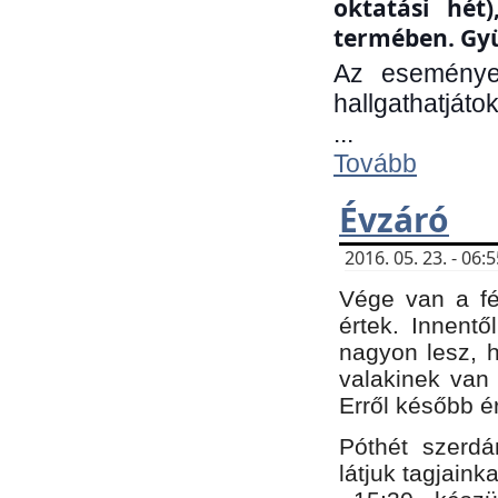
oktatási hét
termében. Gyü
Az eseménye
hallgathatjáto
...
Tovább
Évzáró
2016. 05. 23. - 06
Vége van a fé
értek. Innent
nagyon lesz, 
valakinek van
Erről később é
Póthét szerdá
látjuk tagjaink