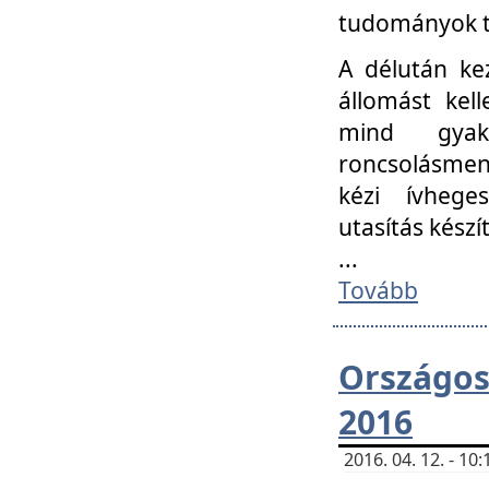
tudományok t
A délután ke
állomást kell
mind gyako
roncsolásmen
kézi ívheges
utasítás készít
...
Tovább
Országo
2016
2016. 04. 12. - 1