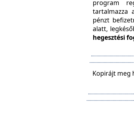
program reg
tartalmazza a
pénzt befizet
alatt, legkés
hegesztési fo
Kopirájt meg 