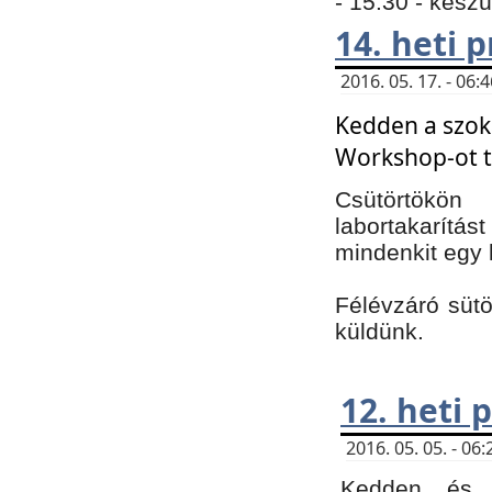
- 15:30 - kész
14. heti
2016. 05. 17. - 06
Kedden a szoká
Workshop-ot t
Csütörtökön
labortakarítást
mindenkit egy 
Félévzáró sütö
küldünk.
12. heti
2016. 05. 05. - 0
Kedden és c