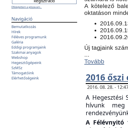
​A kötelező bal
Elfelejtettem a jelszavam...
oktatáson minde
Navigáció
​2016.09.
Bemutatkozás
2016.09.1
Hírek
2016.09.2
Féléves programunk
Galéria
Új tagjaink szám
Eddigi programjaink
Szakmai anyagok
...
Webshop
Tovább
Hegesztőgépeink
SzMSz
Támogatóink
2016 őszi
Elérhetőségeink
2016. 08. 28. - 12
A Hegesztési 
hívunk meg 
rendezvényünk
A Félévnyitó 