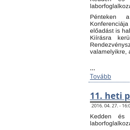
laborfoglalkoz
Pénteken 
Konferenciá
előadást is h
Kiírásra ke
Rendezvénysze
valamelyikre, 
...
Tovább
11. heti
2016. 04. 27. - 1
Kedden és c
laborfoglalkoz