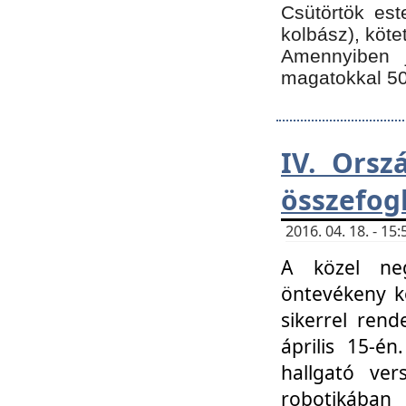
Csütörtök est
kolbász), köte
Amennyiben 
magatokkal 50
IV. Orsz
összefog
2016. 04. 18. - 1
A közel neg
öntevékeny k
sikerrel ren
április 15-é
hallgató ver
robotikába