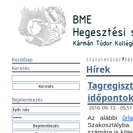
Kezdőlap
1
|
2
|
3
|
4
|
5
|
6
|
7
|
8
Hírek
Keresés
Tagregi
időponto
Bejelentkezés
2016. 09. 13. - 05:
Az alábbi
űr
Szakosztályba.
számára is köte