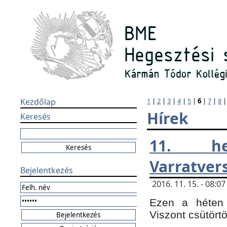
Kezdőlap
1
|
2
|
3
|
4
|
5
|
6
|
7
|
8
Hírek
Keresés
11. h
Varratver
Bejelentkezés
2016. 11. 15. - 08:
Ezen a héten 
Viszont csütört