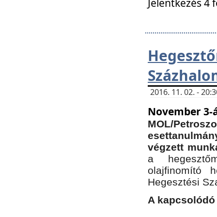
Jelentkezés 4 
Hegesz
Százhalo
2016. 11. 02. - 20
November 3-á
MOL/Petr
esettanulmá
végzett munká
a hegesztőm
olajfinomító 
Hegesztési Sz
A kapcsolódó