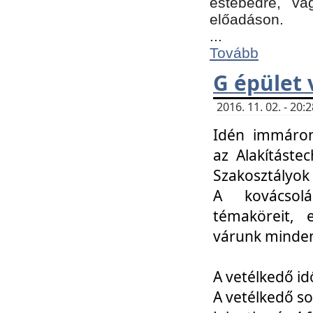
estebédre, va
előadáson.
...
Tovább
G épület 
2016. 11. 02. - 20
Idén immáro
az Alakításte
Szakosztályok
A kovácsolá
témaköreit, e
várunk minden
A vetélkedő id
A vetélkedő so