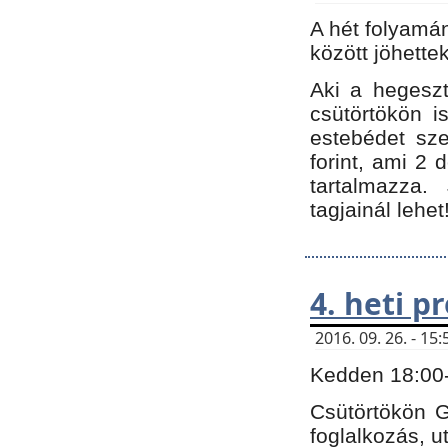
A hét folyamá
között jöhette
Aki a hegeszt
csütörtökön i
estebédet sze
forint, ami 2 
tartalmazza.
tagjainál lehet
4. heti 
2016. 09. 26. - 1
Kedden 18:00-t
Csütörtökön G
foglalkozás, ut