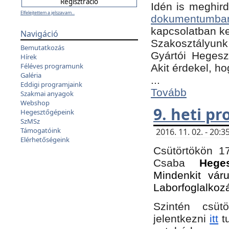
Idén is meghird
Elfelejtettem a jelszavam...
dokumentumba
kapcsolatban ke
Navigáció
Szakosztályunk 
Bemutatkozás
Gyártói Hegeszt
Hírek
Féléves programunk
Akit érdekel, h
Galéria
...
Eddigi programjaink
Tovább
Szakmai anyagok
Webshop
9. heti p
Hegesztőgépeink
SzMSz
Támogatóink
2016. 11. 02. - 20
Elérhetőségeink
Csütörtökön 17
Csaba
Hege
Mindenkit vár
Laborfoglalkoz
Szintén csüt
jelentkezni
itt
tu