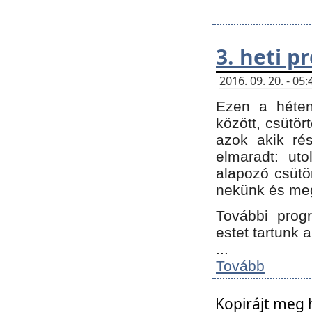
3. heti 
2016. 09. 20. - 0
Ezen a héte
között, csütör
azok akik ré
elmaradt: ut
alapozó csütör
nekünk és meg
További progr
estet tartunk 
...
Tovább
Kopirájt meg 