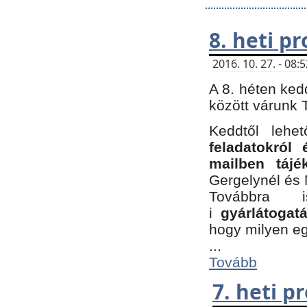
8. heti p
2016. 10. 27. - 08
A 8. héten ked
között várunk T
Keddtől leh
feladatokról
mailben tájé
Gergelynél és 
Továbbra 
i
gyárlátoga
hogy milyen e
...
Tovább
7. heti 