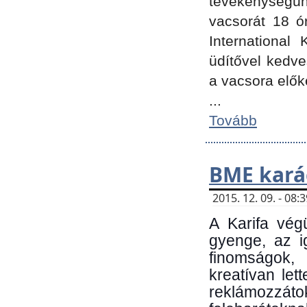
tevékenységünk
vacsorát 18 ó
International 
üdítővel kedv
a vacsora elők
...
Tovább
BME kará
2015. 12. 09. - 08
A Karifa vég
gyenge, az i
finomságok,
kreatívan let
reklámozzá