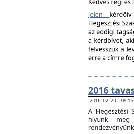
Kedves régi és 
Jelen
kérdőív
Hegesztési Szak
az eddigi tagsá
a kérdőívet, ak
felvesszük a le
erre a címre fo
2016 tavas
2016. 02. 20. - 09:
A Hegesztési S
hívunk meg 
rendezvényünk