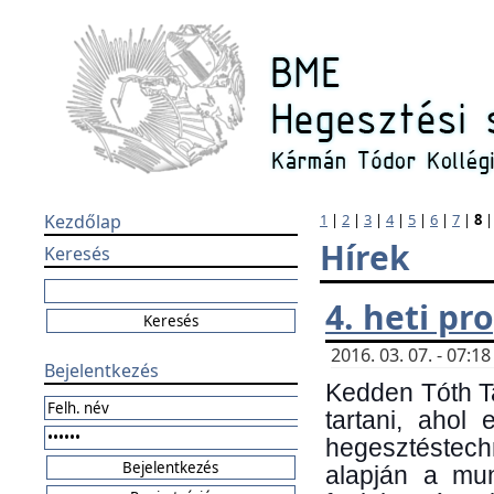
Kezdőlap
1
|
2
|
3
|
4
|
5
|
6
|
7
|
8
Hírek
Keresés
4. heti p
2016. 03. 07. - 07:
Bejelentkezés
Kedden Tóth Ta
tartani, ahol
hegesztéstechn
alapján a mun