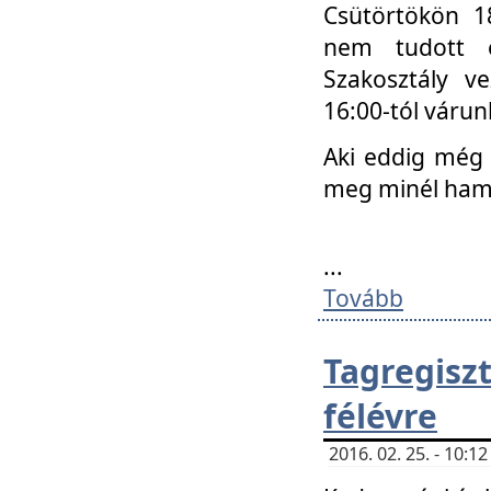
Csütörtökön 18
nem tudott e
Szakosztály v
16:00-tól váru
Aki eddig még 
meg minél ham
...
Tovább
Tagregis
félévre
2016. 02. 25. - 10: