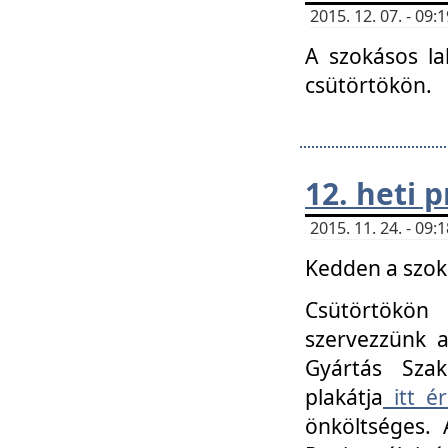
2015. 12. 07. - 09
A szokásos la
csütörtökön.
12. heti
2015. 11. 24. - 09
Kedden a szoká
Csütörtökö
szervezzünk a
Gyártás Szak
plakátja
itt ér
önköltséges. 