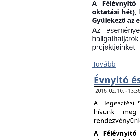
A Félévnyitó 
oktatási hét)
Gyülekező az e
Az eseményen
hallgathatjáto
projektjeinket
...
Tovább
Évnyitó é
2016. 02. 10. - 13
A Hegesztési 
hívunk meg 
rendezvényünk
A Félévnyitó