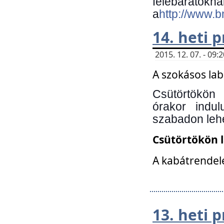
felebará
a
http://www.
14. heti
2015. 12. 07. - 09
A szokásos la
Csütörtökön
órakor indu
szabadon lehe
Csütörtökön 
A kabátrendelé
13. heti