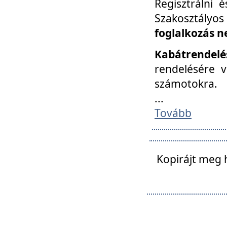
Regisztrálni 
Szakosztályos
foglalkozás n
Kabátrendelé
rendelésére v
számotokra.
...
Tovább
Kopirájt meg 