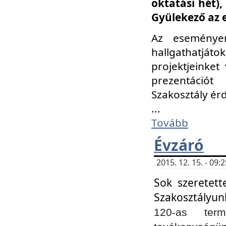
oktatási hét)
Gyülekező az 
Az eseménye
hallgathatjáto
projektjeinket
prezentációt
Szakosztály ér
...
Tovább
Évzáró
2015. 12. 15. - 09
Sok szeretett
Szakosztályun
120-as ter