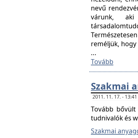
nevű rendezvén
várunk, aki
társadalomtud
Természetesen
reméljük, hogy
...
Tovább
Szakmai 
2011. 11. 17. - 13:
Tovább bővült 
tudnivalók és 
Szakmai anyag