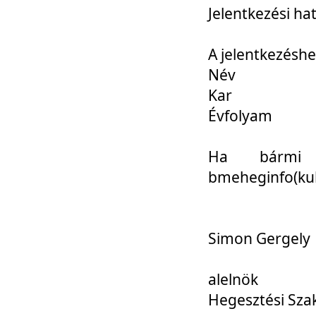
Jelentkezési ha
A jelentkezéshe
Név
Kar
Évfolyam
Ha bármi 
bmeheginfo(kuk
Simon Gergely
alelnök
Hegesztési Sza