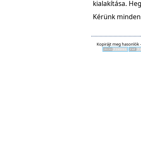
kialakítása. He
Kérünk mindenki
Kopirájt meg hasonlók -