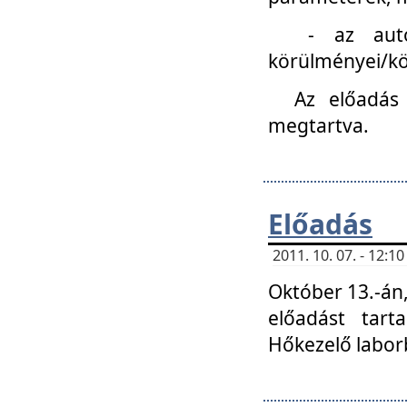
- az autóipa
körülményei/k
Az előadás
megtartva.
Előadás
2011. 10. 07. - 12:
Október 13.-án,
előadást tar
Hőkezelő labor