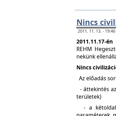
Nincs civi
2011. 11. 13. - 19:
2011.11.17-én
REHM Hegeszté
nekünk ellenál
Nincs civilizác
Az előadás sorá
- áttekintés az
területek)
- a kétoldali 
paraméterek, m