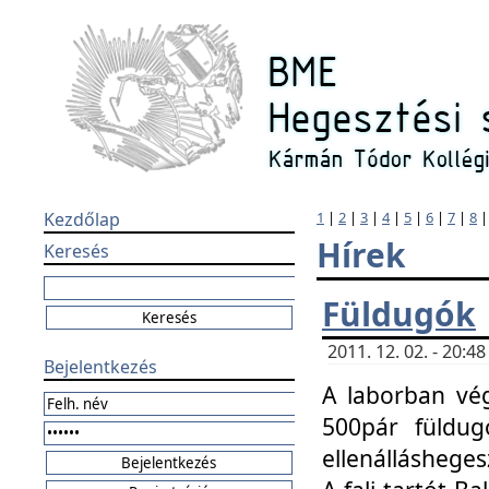
Kezdőlap
1
|
2
|
3
|
4
|
5
|
6
|
7
|
8
Hírek
Keresés
Füldugók
2011. 12. 02. - 20:
Bejelentkezés
A laborban vég
500pár füldugó
ellenállásheges