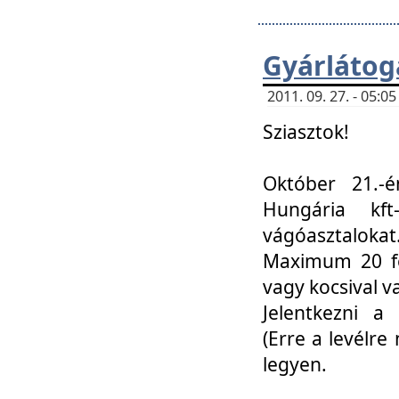
Gyárlátoga
2011. 09. 27. - 05:
Sziasztok!
Október 21.-é
Hungária kf
vágóasztalokat
Maximum 20 fő
vagy kocsival 
Jelentkezni a 
(Erre a levélre 
legyen.