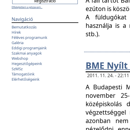
A fali tartót B
ezúton is köszö
Elfelejtettem a jelszavam...
A füldugókat
Navigáció
használja is a 
Bemutatkozás
Hírek
stb.).
Féléves programunk
Galéria
Eddigi programjaink
Szakmai anyagok
Webshop
BME Nyílt
Hegesztőgépeink
SzMSz
Támogatóink
2011. 11. 24. - 22:
Elérhetőségeink
A Budapesti 
november 25-
középiskolás d
végzettséggel
azonban nem 
nézelődni, enn