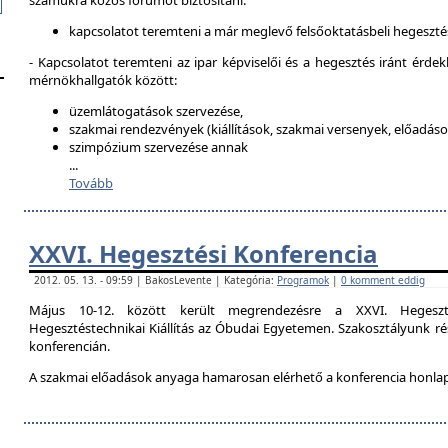
számukra közös fórumot biztosítani:
kapcsolatot teremteni a már meglevő felsőoktatásbeli hegeszté
- Kapcsolatot teremteni az ipar képviselői és a hegesztés iránt érdek
mérnökhallgatók között:
üzemlátogatások szervezése,
szakmai rendezvények (kiállítások, szakmai versenyek, előadások
szimpózium szervezése annak
...
Tovább
XXVI. Hegesztési Konferencia
2012. 05. 13. - 09:59 | BakosLevente | Kategória:
Programok
|
0 komment eddig
Május 10-12. között került megrendezésre a XXVI. Hegeszt
Hegesztéstechnikai Kiállítás az Óbudai Egyetemen. Szakosztályunk rés
konferencián.
A szakmai előadások anyaga hamarosan elérhető a konferencia honla