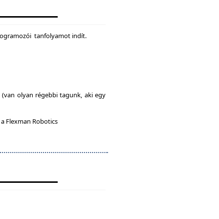
rogramozói tanfolyamot indít.
l (van olyan régebbi tagunk, aki egy
n a Flexman Robotics