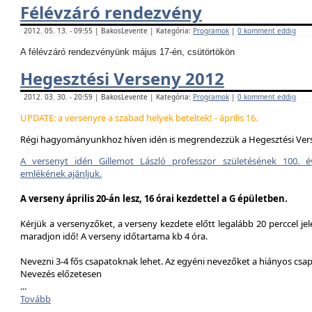
Félévzáró rendezvény
2012. 05. 13. - 09:55 | BakosLevente | Kategória:
Programok
|
0 komment eddig
A félévzáró rendezvényünk május 17-én, csütörtökön
Hegesztési Verseny 2012
2012. 03. 30. - 20:59 | BakosLevente | Kategória:
Programok
|
0 komment eddig
UPDATE: a versenyre a szabad helyek beteltek! - április 16.
Régi hagyományunkhoz híven idén is megrendezzük a Hegesztési Ver
A versenyt idén Gillemot László professzor születésének 100. é
emlékének ajánljuk.
A verseny április 20-án lesz, 16 órai kezdettel a G épületben.
Kérjük a versenyzőket, a verseny kezdete előtt legalább 20 perccel jel
maradjon idő! A verseny időtartama kb 4 óra.
Nevezni 3-4 fős csapatoknak lehet. Az egyéni nevezőket a hiányos csa
Nevezés előzetesen
...
Tovább