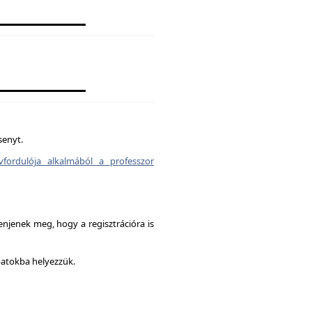
senyt.
vfordulója alkalmából a professzor
enjenek meg, hogy a regisztrációra is
patokba helyezzük.