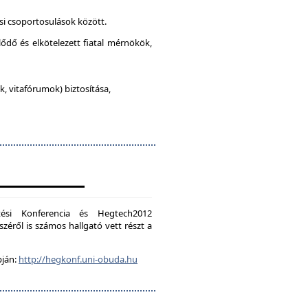
si csoportosulások között.
lődő és elkötelezett fiatal mérnökök,
, vitafórumok) biztosítása,
ési Konferencia és Hegtech2012
zéről is számos hallgató vett részt a
pján:
http://hegkonf.uni-obuda.hu