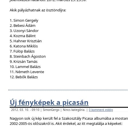
Akik pályázhatnak az ösztöndíjra:
1. Simon Gergely
2. Bebesi Ádám
3. Uzonyi Sándor
4. Kozma Bálint
5. Hahner Krisztián
6. Katona Miklós
7. Fülöp Balázs
8. Steinbach Ágoston
9. Krizsán Tamás
10. Lammel Balázs
11. Németh Levente
12. Bebők Balázs
Új fényképek a picasán
2012. 03. 10. - 09:10 | SimonGergo | Nincs kategória. |
0 komment eddig
Nagyon sok új kép került fel a Szakosztály Picasa albumába a mostan
2002-2005-ös időszakról is. Akit érdekel, az itt megtalálja a képeket: