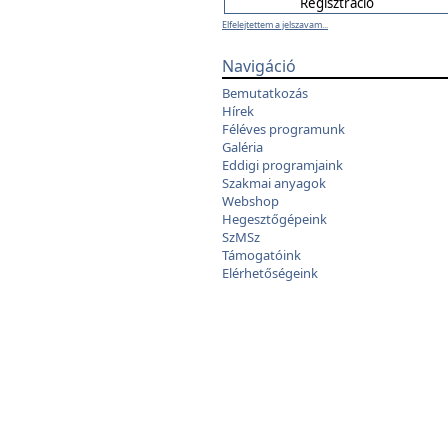
Elfelejtettem a jelszavam...
Navigáció
Bemutatkozás
Hírek
Féléves programunk
Galéria
Eddigi programjaink
Szakmai anyagok
Webshop
Hegesztőgépeink
SzMSz
Támogatóink
Elérhetőségeink