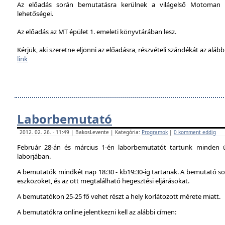
Az előadás során bemutatásra kerülnek a világelső Motoman h
lehetőségei.
Az előadás az MT épület 1. emeleti könyvtárában lesz.
Kérjük, aki szeretne eljönni az előadásra, részvételi szándékát az alábbi
link
Laborbemutató
2012. 02. 26. - 11:49 | BakosLevente | Kategória:
Programok
|
0 komment eddig
Február 28-án és március 1-én laborbemutatót tartunk minden 
laborjában.
A bemutatók mindkét nap 18:30 - kb19:30-ig tartanak. A bemutató sor
eszközöket, és az ott megtalálható hegesztési eljárásokat.
A bemutatókon 25-25 fő vehet részt a hely korlátozott mérete miatt.
A bemutatókra online jelentkezni kell az alábbi címen: