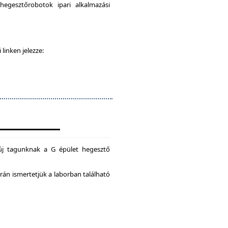
egesztőrobotok ipari alkalmazási
 linken jelezze:
új tagunknak a G épület hegesztő
án ismertetjük a laborban található