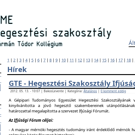
Ál
1
|
2
|
3
|
4
|
5
|
6
|
7
|
8
|
9
|
10
|
11
|
12
|
13
|
14
|
15
|
16
|
17
|
18
|
Hírek
GTE - Hegesztési Szakosztály Ifjús
2012. 05. 13. - 10:07 | BakosLevente | Kategória:
Általános
|
0 komment eddig
A Gépipari Tudományos Egyesület Hegesztési Szakosztályának v
kinyilvánította a jövő hegesztő szakembereinek utánpótlásána
határozattal megalapította a szervezet Ifjúsági Fórumát.
Az Ifjúsági Fórum céljai:
- A magyar mérnöki hegesztés tudomány iránt érdeklődő mérnök hallg