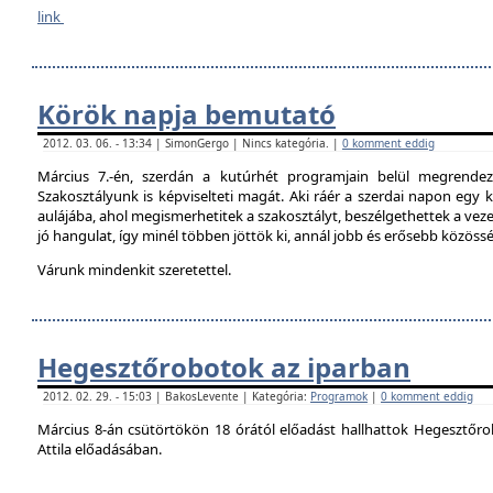
link
Körök napja bemutató
2012. 03. 06. - 13:34 | SimonGergo | Nincs kategória. |
0 komment eddig
Március 7.-én, szerdán a kutúrhét programjain belül megrendez
Szakosztályunk is képviselteti magát. Aki ráér a szerdai napon egy ki
aulájába, ahol megismerhetitek a szakosztályt, beszélgethettek a veze
jó hangulat, így minél többen jöttök ki, annál jobb és erősebb közöss
Várunk mindenkit szeretettel.
Hegesztőrobotok az iparban
2012. 02. 29. - 15:03 | BakosLevente | Kategória:
Programok
|
0 komment eddig
Március 8-án csütörtökön 18 órától előadást hallhattok Hegesztőro
Attila előadásában.