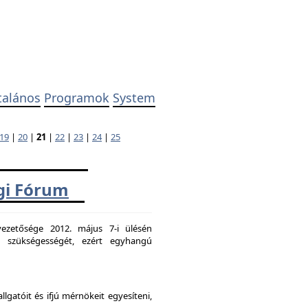
talános
Programok
System
19
|
20
|
21
|
22
|
23
|
24
|
25
ági Fórum
ezetősége 2012. május 7-i ülésén
k szükségességét, ezért egyhangú
atóit és ifjú mérnökeit egyesíteni,