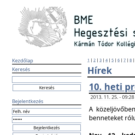
Kezdőlap
1
|
2
|
3
|
4
|
5
|
6
|
7
|
8
Hírek
Keresés
10. heti 
2013. 11. 25. - 09:
Bejelentkezés
A közeljövőben
benneteket ról