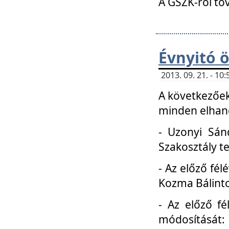
A GSZK-ról to
Évnyitó 
2013. 09. 21. - 1
A következőek
minden elhang
- Uzonyi Sánd
Szakosztály t
- Az előző fél
Kozma Bálinto
- Az előző f
módosítását: