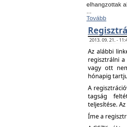
elhangzottak a
...
Tovább
Regisztrá
2013. 09. 21. - 1
Az alábbi lin
regisztrálni a
vagy ott nem
hónapig tartju
A regisztráció
tagság felt
teljesítése. A
Íme a regisztr