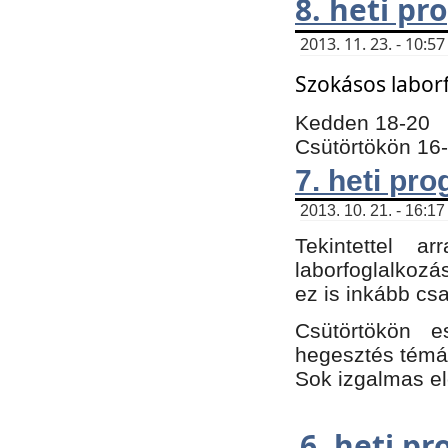
8. heti p
2013. 11. 23. - 10:
Szokásos labor
Kedden 18-20
Csütörtökön 16
7. heti pr
2013. 10. 21. - 16:17
Tekintettel 
laborfoglalkozá
ez is inkább csa
Csütörtökön e
hegesztés témáb
Sok izgalmas el
6. heti p