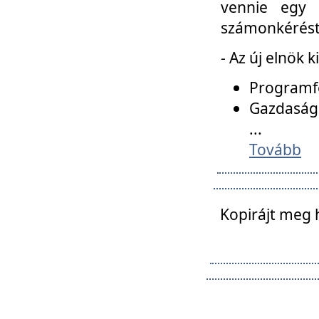
vennie egy 
számonkérést t
- Az új elnök 
Programfe
Gazdasági
...
Tovább
Kopirájt meg 