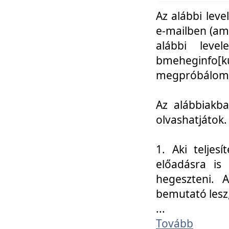
Az alábbi leve
e-mailben (am
alábbi leve
bmeheginfo[k
megpróbálom k
Az alábbiakba
olvashatjátok.
1. Aki teljes
előadásra is
hegeszteni. 
bemutató lesz
...
Tovább