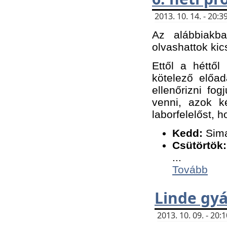
2013. 10. 14. - 20
Az alábbiakb
olvashattok kic
Ettől a héttől
kötelező előa
ellenőrizni fo
venni, azok k
laborfelelőst, h
K
edd:
Sima
Csütörtök:
...
Tovább
Linde gyá
2013. 10. 09. - 20