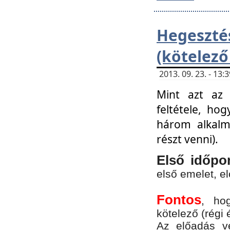
Hegesz
(kötelező
2013. 09. 23. - 13
Mint azt az 
feltétele, ho
három alkalm
részt venni).
Első időpo
első emelet, e
Fontos
, ho
kötelező (régi 
Az előadás vé