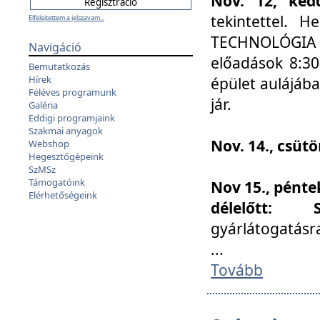
Nov. 12, kedd
tekintettel. 
Elfelejtettem a jelszavam...
TECHNOLÓGIA s
Navigáció
előadások 8:30
Bemutatkozás
Hírek
épület aulájába
Féléves programunk
jár.
Galéria
Eddigi programjaink
Szakmai anyagok
Nov. 14., csüt
Webshop
Hegesztőgépeink
SzMSz
Támogatóink
Nov 15., pénte
Elérhetőségeink
délelőtt:
gyárlátogatásr
...
Tovább