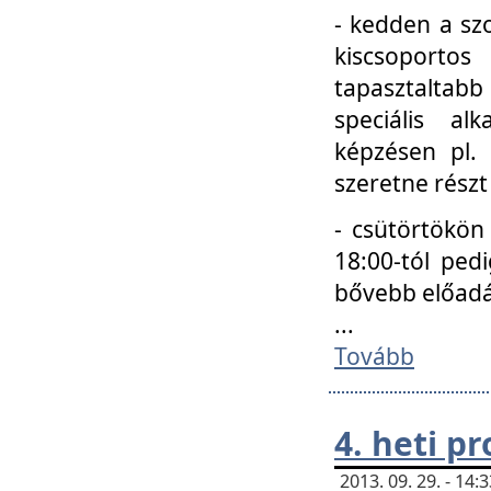
- kedden a szo
kiscsoportos
tapasztaltab
speciális a
képzésen pl.
szeretne részt
- csütörtökön
18:00-tól ped
bővebb előadá
...
Tovább
4. heti p
2013. 09. 29. - 14