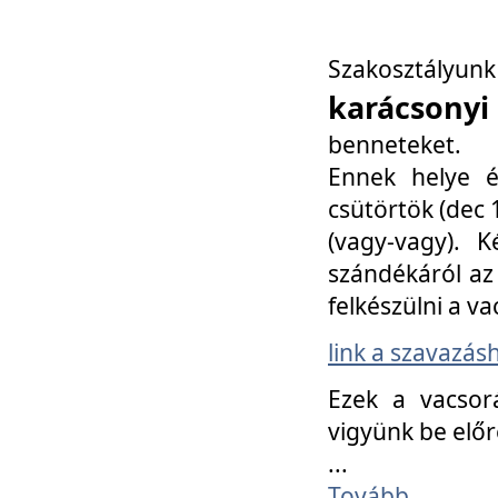
Szakosztály
karácsonyi
benneteket.
Ennek helye é
csütörtök (dec 1
(vagy-vagy). K
szándékáról az 
felkészülni a va
link a szavazás
Ezek a vacsor
vigyünk be előr
...
Tovább