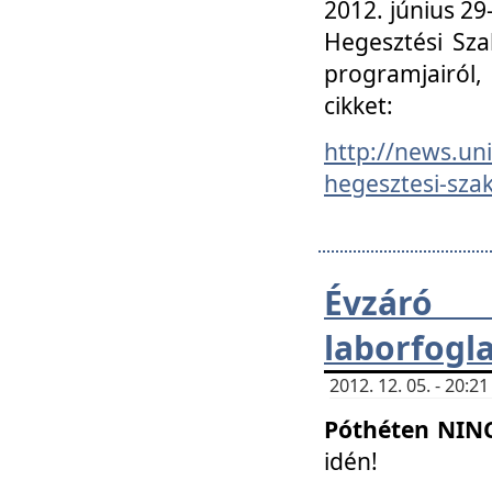
2012. június 2
Hegesztési Sza
programjairól,
cikket:
http://news.un
hegesztesi-szak
Évzáró 
laborfogl
2012. 12. 05. - 20:
Póthéten NIN
idén!