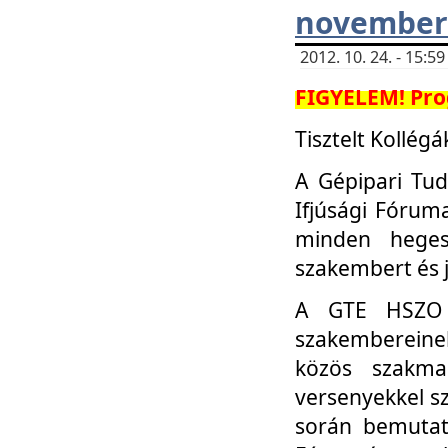
november 
2012. 10. 24. - 15:
FIGYELEM! Pro
Tisztelt Kollégá
A Gépipari Tu
Ifjúsági Fóru
minden heges
szakembert és 
A GTE HSZO I
szakembereinek
közös szakmai
versenyekkel sz
során bemutatk