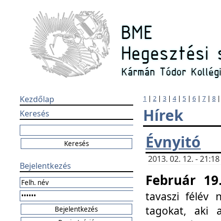
Kezdőlap
1
|
2
|
3
|
4
|
5
|
6
|
7
|
8
Hírek
Keresés
Évnyitó
2013. 02. 12. - 21:
Bejelentkezés
Február 19
tavaszi félév
tagokat, aki 