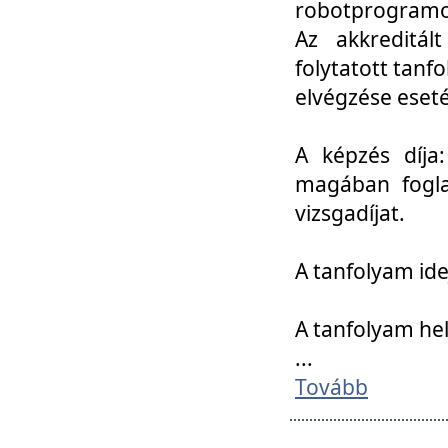
robotprogramoz
Az akkreditál
folytatott tan
elvégzése eset
A képzés díja
magában foglal
vizsgadíjat.
A tanfolyam ide
A tanfolyam he
...
Tovább