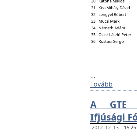
30
Katona Miklós
31
Kiss Mihály Dávid
32
Lengyel Róbert
33
Mucsi Márk
34
Németh Ádám
35
Olasz László Péter
36
Rostási Gergő
...
Tovább
A GTE H
Ifjúsági 
2012. 12. 13. - 15: