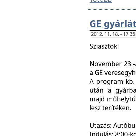
GE gyárlá
2012. 11. 18. - 17:
Sziasztok!
November 23.-á
a GE veresegyh
A program kb. 
után a gyárba
majd műhelytúr
lesz terítéken.
Utazás: Autóbu
Indulás: 8:00-k