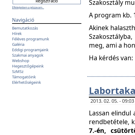
Szakosztály mu
Elfelejtettem a jelszavam...
A program kb. 1 
Navigáció
Akinek halaszth
Bemutatkozás
Hírek
Szakosztályba,
Féléves programunk
meg, ami a hon
Galéria
Eddigi programjaink
Szakmai anyagok
Ha kérdés van:
Webshop
Hegesztőgépeink
SzMSz
Támogatóink
Elérhetőségeink
Labortaka
2013. 02. 05. - 09:
Lassan elindul a
rendbetétele, k
7.-én, csütör