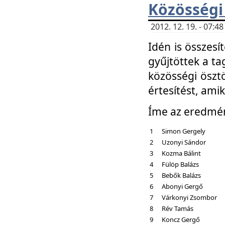
Közösségi
2012. 12. 19. - 07:
Idén is összesí
gyűjtöttek a ta
közösségi ösztö
értesítést, amik
Íme az eredmé
1
Simon Gergely
2
Uzonyi Sándor
3
Kozma Bálint
4
Fülöp Balázs
5
Bebők Balázs
6
Abonyi Gergő
7
Várkonyi Zsombor
8
Rév Tamás
9
Koncz Gergő