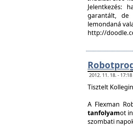
Jelentkezés: h
garantált, de
lemondaná vala
http://doodle.
Robotpro
2012. 11. 18. - 17:
Tisztelt Kollegi
A Flexman Robo
tanfolyam
ot i
szombati napo