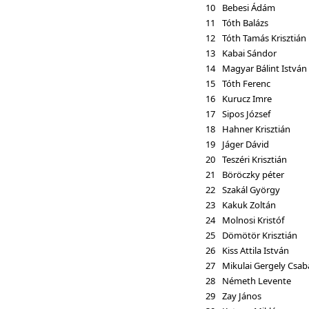
10
Bebesi Ádám
11
Tóth Balázs
12
Tóth Tamás Krisztián
13
Kabai Sándor
14
Magyar Bálint István
15
Tóth Ferenc
16
Kurucz Imre
17
Sipos József
18
Hahner Krisztián
19
Jáger Dávid
20
Teszéri Krisztián
21
Böröczky péter
22
Szakál György
23
Kakuk Zoltán
24
Molnosi Kristóf
25
Dömötör Krisztián
26
Kiss Attila István
27
Mikulai Gergely Csab
28
Németh Levente
29
Zay János