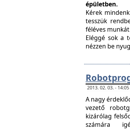
épületben.
Kérek mindenki
tesszük rendbe
féléves munkát
Eléggé sok a te
nézzen be nyu
Robotprog
2013. 02. 03. - 14:
A nagy érdeklőd
vezető robotg
kizárólag felső
számára ig