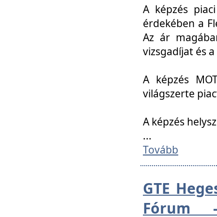
A képzés piac
érdekében a Fl
Az ár magában 
vizsgadíjat és a
A képzés MOT
világszerte pia
A képzés helys
...
Tovább
GTE Heges
Fórum -