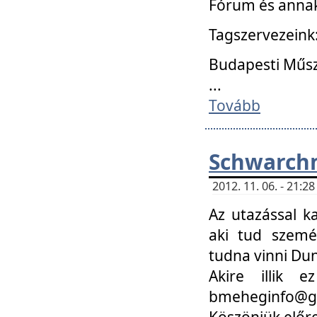
Fórum és annak
Tagszervezeink
Budapesti Műs
...
Tovább
Schwarchm
2012. 11. 06. - 21:
Az utazással k
aki tud szemé
tudna vinni Du
Akire illik 
bmeheginfo@gma
Köszönjük előre