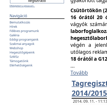
gyakorlott tagj
Elfelejtettem a jelszavam...
Csütörtökön (2
Navigáció
16 órától 20 
Bemutatkozás
vágyók számá
Hírek
laborfoglal
Féléves programunk
Galéria
hegesztőlaborb
Eddigi programjaink
végén a jelenl
Szakmai anyagok
Webshop
utólagos reklam
Hegesztőgépeink
SzMSz
18 órától a G1
Támogatóink
...
Elérhetőségeink
Tovább
Tagreg
2014/2015
2014. 09. 11. - 11