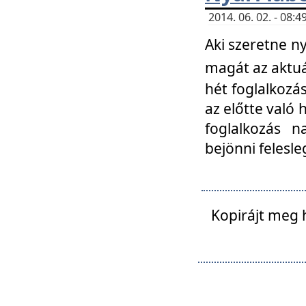
2014. 06. 02. - 08
Aki szeretne ny
magát az aktuá
hét foglalkozás
az előtte való 
foglalkozás n
bejönni felesle
Kopirájt meg 