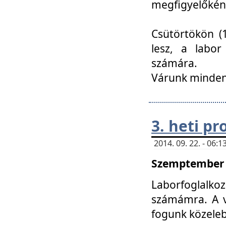
megfigyelőkén
Csütörtökön (1
lesz, a labor
számára.
Várunk mindenk
3. heti p
2014. 09. 22. - 06
Szemptember 2
Laborfoglalk
számámra. A ve
fogunk közele