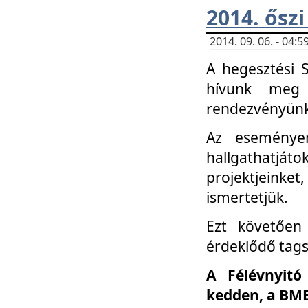
2014. őszi
2014. 09. 06. - 04
A hegesztési 
hívunk meg 
rendezvényünk
Az eseménye
hallgathatjáto
projektjeink
ismertetjük.
Ezt követően 
érdeklődő tag
A Félévnyitó
kedden, a BME