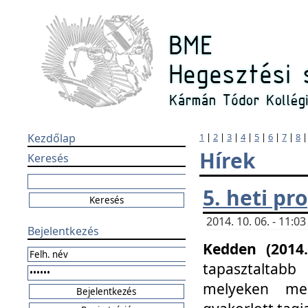
Kezdőlap
1
|
2
|
3
|
4
|
5
|
6
|
7
|
8
Hírek
Keresés
5. heti p
2014. 10. 06. - 11:
Bejelentkezés
Kedden (2014.
tapasztaltabb
melyeken meg