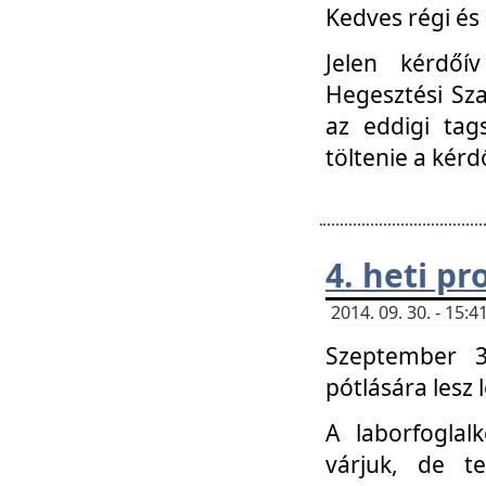
Kedves régi és 
Jelen kérdőí
Hegesztési Sza
az eddigi tag
töltenie a kérd
4. heti p
2014. 09. 30. - 15
Szeptember 3
pótlására lesz
A laborfoglal
várjuk, de t