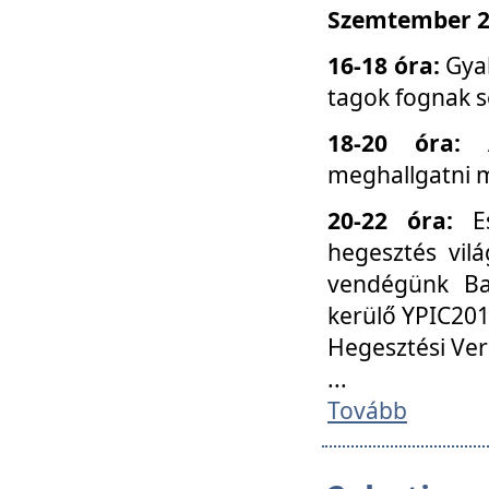
Szemtember 25
16-18 óra:
Gyak
tagok fognak s
18-20 óra:
meghallgatni m
20-22 óra:
Es
hegesztés vilá
vendégünk Ba
kerülő YPIC201
Hegesztési Ver
...
Tovább