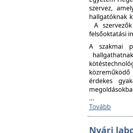
szervez, amel
hallgatóknak k
A szervezők
felsőoktatási 
A szakmai p
hallgathatna
kötéstechnológ
közreműködő i
érdekes gyak
megoldásokba
...
Tovább
Nyári lab