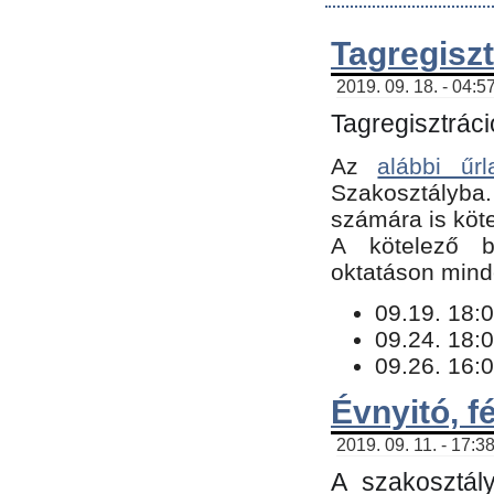
Tagregiszt
2019. 09. 18. - 04:5
Tagregisztráci
Az
alábbi űrl
Szakosztályba.
számára is köte
​A kötelező b
oktatáson minde
09.19. 18:0
09.24. 18:0
09.26. 16:0
Évnyitó, f
2019. 09. 11. - 17:3
A szakosztál