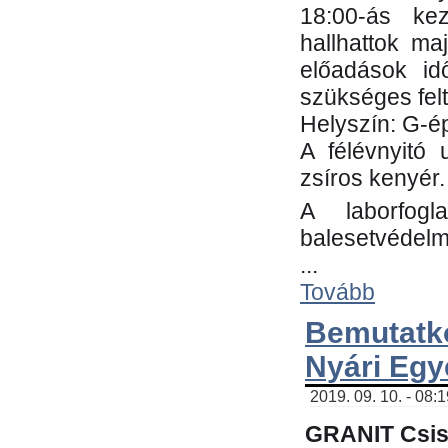
18:00-ás kez
hallhattok ma
előadások id
szükséges fel
Helyszín: G-ép
A félévnyitó 
zsíros kenyér.
A laborfogl
balesetvédelm
...
Tovább
Bemutatk
Nyári Egy
2019. 09. 10. - 08:
GRANIT Csis