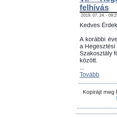
felhívás
2019. 07. 24. - 09:
Kedves Érdek
A korábbi év
a Hegesztési
Szakosztály 
között.
...
Tovább
Kopirájt meg 