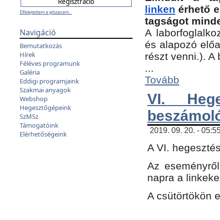
linken
érhető e
Elfelejtettem a jelszavam...
tagságot minde
Navigáció
A laborfoglalko
és alapozó előa
Bemutatkozás
Hírek
részt venni.). 
Féléves programunk
...
Galéria
Tovább
Eddigi programjaink
Szakmai anyagok
VI. Heg
Webshop
Hegesztőgépeink
beszámol
SzMSz
Támogatóink
2019. 09. 20. - 05:5
Elérhetőségeink
A VI. hegeszté
Az eseményről
napra a linkeke
A csütörtökön 