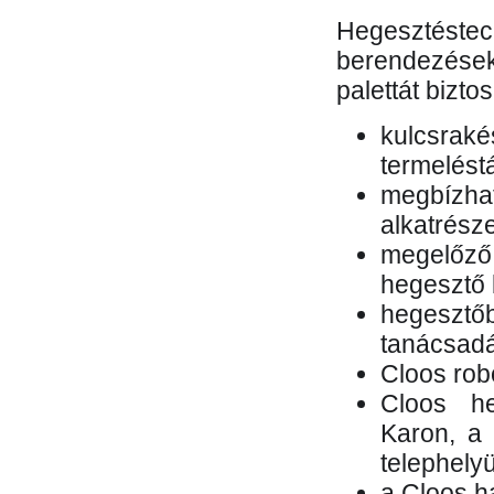
Hegesztés
berendezések 
palettát bizto
kulcsr
termelés
megbízh
alkatrésze
megelőző
hegesztő 
hegesztő
tanácsad
Cloos rob
Cloos he
Karon, a 
telephely
a Cloos h