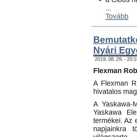
...
Tovább
Bemutatk
Nyári Egy
2019. 08. 29. - 20:
Flexman Robo
A Flexman Ro
hivatalos mag
A Yaskawa-Mo
Yaskawa Elec
termékei. Az e
napjainkra t