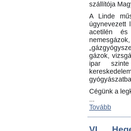
szállítója Ma
A Linde műs
úgynevezett 
acetilén és
nemesgáz
„gázgyógysze
gázok, vizsg
ipar szin
kereskedele
gyógyászatb
Cégünk a leg
...
Tovább
VI. Heg