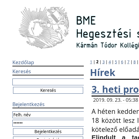
Kezdőlap
1
|
2
|
3
|
4
|
5
|
6
|
7
|
8
Hírek
Keresés
3. heti p
2019. 09. 23. - 05:
Bejelentkezés
A héten kedden
18 között lesz 
kötelező előad
Elindult a ta