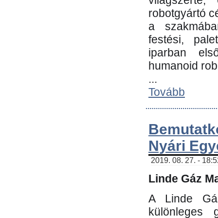
világszerte
robotgyártó c
a szakmában:
festési, pale
iparban els
humanoid robo
...
Tovább
Bemutatk
Nyári Egy
2019. 08. 27. - 18:
Linde Gáz Ma
A Linde Gáz
különleges 