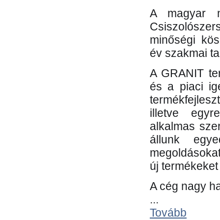
A magyar m
Csiszolósze
minőségi kös
év szakmai tap
A GRANIT ter
és a piaci i
termékfejles
illetve egy
alkalmas sze
állunk egye
megoldásokat
új termékeket 
A cég nagy ha
...
Tovább