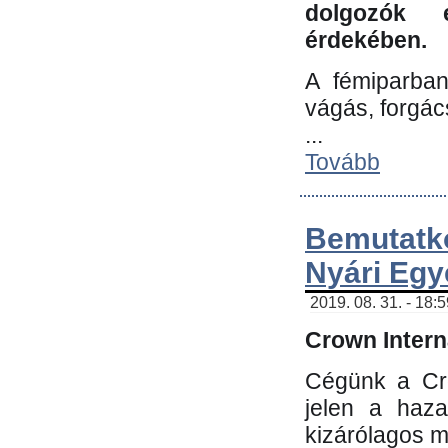
dolgozók 
érdekében.
A fémiparba
vágás, forgác
...
Tovább
Bemutatk
Nyári Egy
2019. 08. 31. - 18:
Crown Interna
Cégünk a Cro
jelen a haz
kizárólagos m