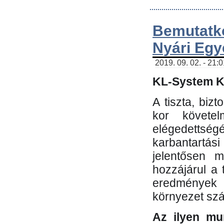
Bemutatk
Nyári Egy
2019. 09. 02. - 21:
KL-System Kf
A tiszta, bi
kor követe
elégedettség
karbantartás
jelentősen m
hozzájárul a
eredmények e
környezet sz
Az ilyen mu