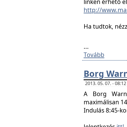
linken érhető el
http://www.mac
Ha tudtok, nézz
...
Tovább
Borg Warn
2013. 05. 07. - 08:
A Borg Warne
maximálisan 14 
Indulás 8:45-ko
Jelentkezés
itt!