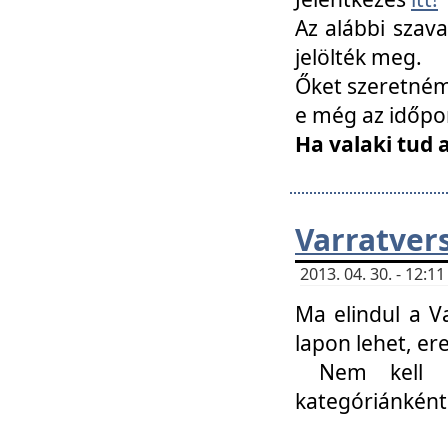
Az alábbi szav
jelölték meg.
Őket szeretném 
e még az időpo
Ha valaki tud 
Varratver
2013. 04. 30. - 12:
Ma elindul a V
lapon lehet, er
Nem kell mi
kategóriánként 