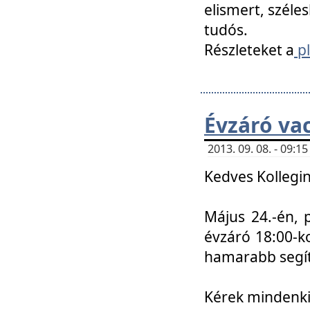
elismert, széle
tudós.
Részleteket a
pl
Évzáró va
2013. 09. 08. - 09:
Kedves Kollegin
Május 24.-én, 
évzáró 18:00-ko
hamarabb segít
Kérek mindenkit