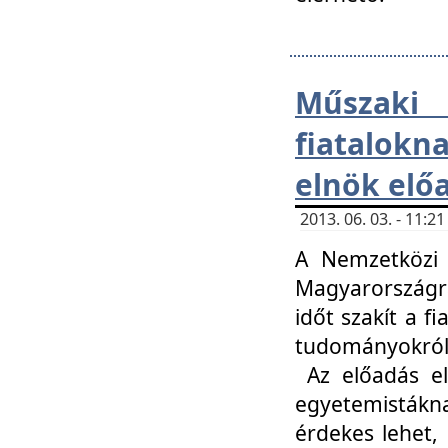
Műsza
fiatalokn
elnök elő
2013. 06. 03. - 11:
A Nemzetközi 
Magyarországr
időt szakít a f
tudományokról 
Az előadás el
egyetemisták
érdekes lehet,