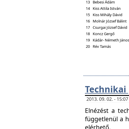
13
Bebesi Ádám
14
Kiss Attila István
15
Kiss Mihály Dávid
16
Molnár József Bálint
17
Csurgai József Dávid
18
Koncz Gergő
19
Kádár- Németh Jáno
20
Rév Tamás
Technikai
2013. 09. 02. - 15:
Elnézést a tec
függetlenül a 
elérhető.