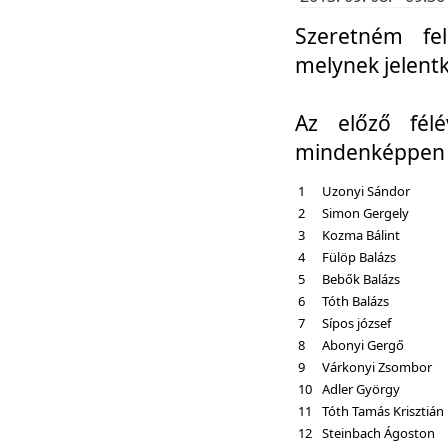
Szeretném fel
melynek jelent
Az előző fél
mindenképpen a
1
Uzonyi Sándor
2
Simon Gergely
3
Kozma Bálint
4
Fülöp Balázs
5
Bebők Balázs
6
Tóth Balázs
7
Sípos józsef
8
Abonyi Gergő
9
Várkonyi Zsombor
10
Adler György
11
Tóth Tamás Krisztián
12
Steinbach Ágoston