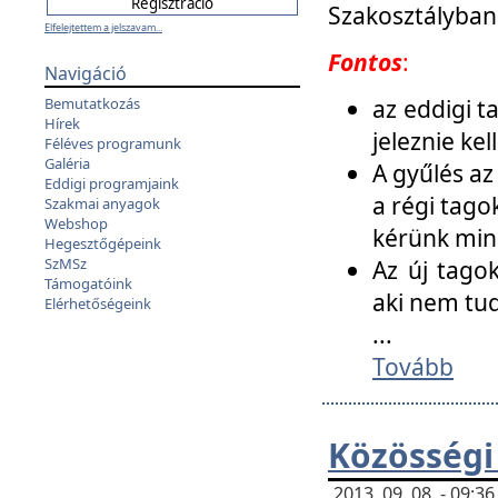
Szakosztályban
Elfelejtettem a jelszavam...
Fontos
:
Navigáció
az eddigi 
Bemutatkozás
Hírek
jeleznie ke
Féléves programunk
Galéria
A gyűlés az
Eddigi programjaink
a régi tago
Szakmai anyagok
Webshop
kérünk min
Hegesztőgépeink
SzMSz
Az új tago
Támogatóink
aki nem tud
Elérhetőségeink
...
Tovább
Közösségi
2013. 09. 08. - 09: