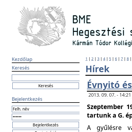
Kezdőlap
1
|
2
|
3
|
4
|
5
|
6
|
7
|
8
Hírek
Keresés
Évnyitó és
2013. 09. 07. - 14:
Bejelentkezés
Szeptember 19
tartunk a G. é
A gyűlésre v