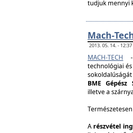
tudjuk mennyi k
Mach-Tech 
2013. 05. 14. - 12:
MACH-TECH
technológiai és
sokoldalúságát
BME Gépész S
illetve a szárn
Természetesen
A
részvétel in