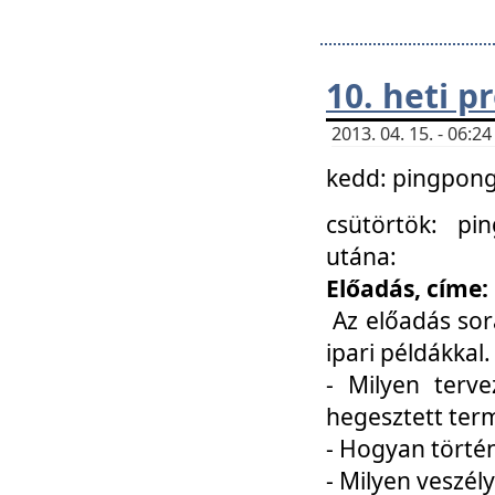
10. heti 
2013. 04. 15. - 06:
kedd: pingpong 
csütörtök: pi
utána:
Előadás, címe:
Az előadás sor
ipari példákkal
- Milyen terve
hegesztett ter
- Hogyan törté
- Milyen veszély