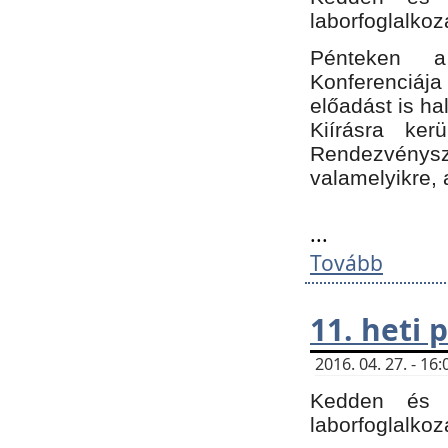
laborfoglalkoz
Pénteken 
Konferenciá
előadást is h
Kiírásra ke
Rendezvénysze
valamelyikre, 
...
Tovább
11. heti
2016. 04. 27. - 1
Kedden és c
laborfoglalkoz