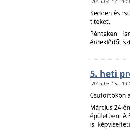
2016. 04. 12. - 1
Kedden és csü
titeket.
Pénteken is
érdeklődőt sz
5. heti 
2016. 03. 15. - 1
Csütörtökön a
Március 24-én
épületben. A 
is képviselte