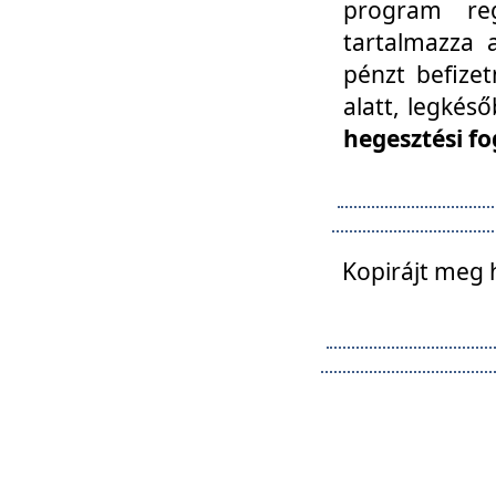
program reg
tartalmazza a
pénzt befizet
alatt, legkés
hegesztési fo
Kopirájt meg 