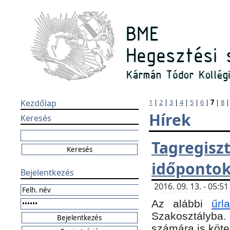
Kezdőlap
1
|
2
|
3
|
4
|
5
|
6
|
7
|
8
Hírek
Keresés
Tagregi
időponto
Bejelentkezés
2016. 09. 13. - 05:
Az alábbi
űr
Szakosztályba.
számára is köte