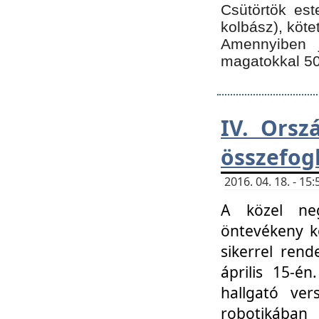
Csütörtök est
kolbász), köte
Amennyiben 
magatokkal 50
IV. Orsz
összefog
2016. 04. 18. - 1
A közel neg
öntevékeny k
sikerrel ren
április 15-é
hallgató ver
robotikába