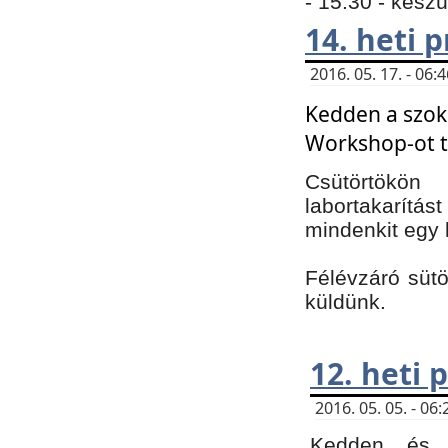
- 15:30 - kész
14. heti
2016. 05. 17. - 06
Kedden a szoká
Workshop-ot t
Csütörtökön
labortakarítást
mindenkit egy 
Félévzáró sütö
küldünk.
12. heti
2016. 05. 05. - 0
Kedden és c