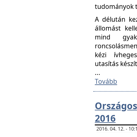
tudományok t
A délután ke
állomást kell
mind gyako
roncsolásmen
kézi ívheges
utasítás készít
...
Tovább
Országo
2016
2016. 04. 12. - 1