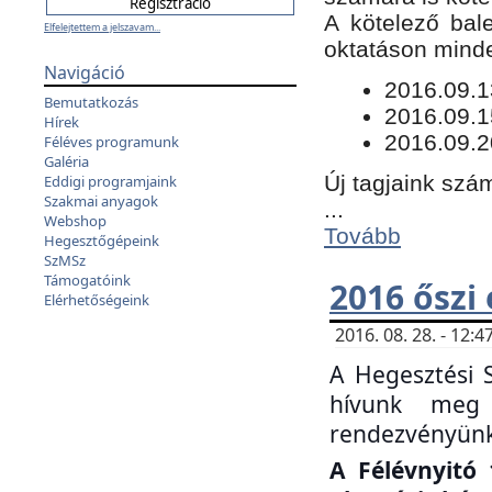
​A kötelező bal
Elfelejtettem a jelszavam...
oktatáson minde
Navigáció
​2016.09.
Bemutatkozás
2016.09.1
Hírek
2016.09.2
Féléves programunk
Galéria
Új tagjaink szám
Eddigi programjaink
Szakmai anyagok
...
Webshop
Tovább
Hegesztőgépeink
SzMSz
Támogatóink
2016 őszi
Elérhetőségeink
2016. 08. 28. - 12
A Hegesztési 
hívunk meg 
rendezvényünk
A Félévnyitó 