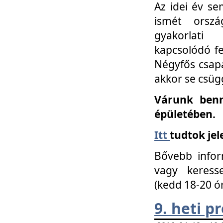
Az idei év se
ismét orszá
gyakorlati
kapcsolódó f
Négyfős csap
akkor se csüg
Várunk benn
épületében.
Itt
tudtok jel
Bővebb infor
vagy keress
(kedd 18-20 ó
9. heti 