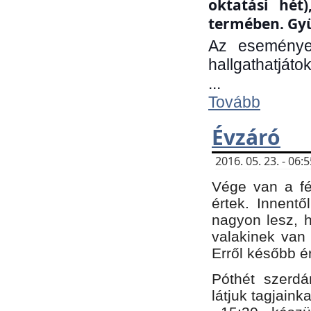
oktatási hét
termében. Gyü
Az eseménye
hallgathatjáto
...
Tovább
Évzáró
2016. 05. 23. - 06
Vége van a fé
értek. Innent
nagyon lesz, 
valakinek van
Erről később é
Póthét szerdá
látjuk tagjaink