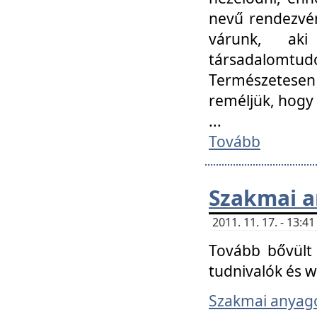
nevű rendezvén
várunk, aki
társadalomtud
Természetesen
reméljük, hogy
...
Tovább
Szakmai 
2011. 11. 17. - 13:
Tovább bővült 
tudnivalók és 
Szakmai anyag