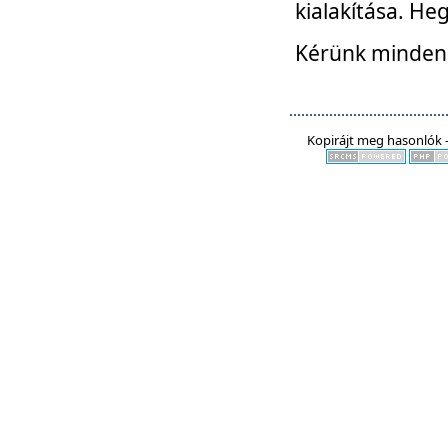
kialakítása. He
Kérünk mindenki
Kopirájt meg hasonlók -