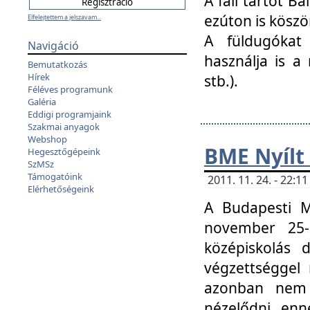
A fali tartót B
ezúton is köszö
Elfelejtettem a jelszavam...
A füldugókat
Navigáció
használja is a 
Bemutatkozás
Hírek
stb.).
Féléves programunk
Galéria
Eddigi programjaink
Szakmai anyagok
Webshop
BME Nyílt
Hegesztőgépeink
SzMSz
Támogatóink
2011. 11. 24. - 22:
Elérhetőségeink
A Budapesti 
november 25-
középiskolás d
végzettséggel
azonban nem 
nézelődni, enn