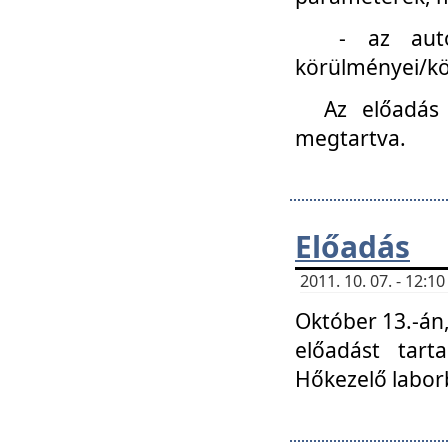
- az autóipa
körülményei/k
Az előadás
megtartva.
Előadás
2011. 10. 07. - 12:
Október 13.-án,
előadást tar
Hőkezelő labor