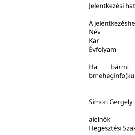
Jelentkezési ha
A jelentkezéshe
Név
Kar
Évfolyam
Ha bármi 
bmeheginfo(kuk
Simon Gergely
alelnök
Hegesztési Sza