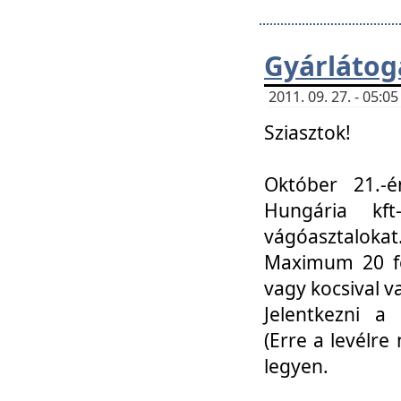
Gyárlátoga
2011. 09. 27. - 05:
Sziasztok!
Október 21.-é
Hungária kf
vágóasztalokat
Maximum 20 fő
vagy kocsival 
Jelentkezni a 
(Erre a levélre 
legyen.