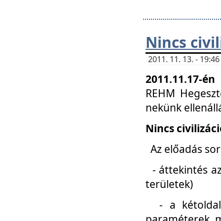
Nincs civi
2011. 11. 13. - 19:
2011.11.17-én
REHM Hegeszté
nekünk ellenál
Nincs civilizác
Az előadás sorá
- áttekintés az
területek)
- a kétoldali 
paraméterek, m