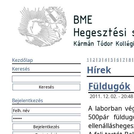
Kezdőlap
1
|
2
|
3
|
4
|
5
|
6
|
7
|
8
Hírek
Keresés
Füldugók
2011. 12. 02. - 20:
Bejelentkezés
A laborban vég
500pár füldugó
ellenállásheges