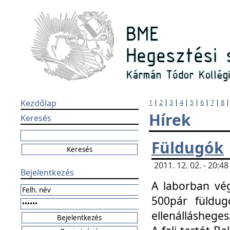
Kezdőlap
1
|
2
|
3
|
4
|
5
|
6
|
7
|
8
Hírek
Keresés
Füldugók
2011. 12. 02. - 20:
Bejelentkezés
A laborban vég
500pár füldugó
ellenállásheges