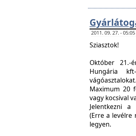
Gyárlátoga
2011. 09. 27. - 05:
Sziasztok!
Október 21.-é
Hungária kf
vágóasztalokat
Maximum 20 fő
vagy kocsival 
Jelentkezni a 
(Erre a levélre 
legyen.