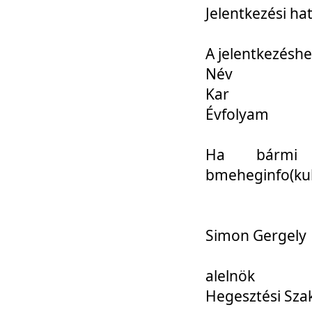
Jelentkezési ha
A jelentkezéshe
Név
Kar
Évfolyam
Ha bármi 
bmeheginfo(kuk
Simon Gergely
alelnök
Hegesztési Sza