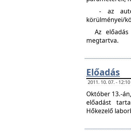
- az autóipa
körülményei/k
Az előadás
megtartva.
Előadás
2011. 10. 07. - 12:
Október 13.-án,
előadást tar
Hőkezelő labor