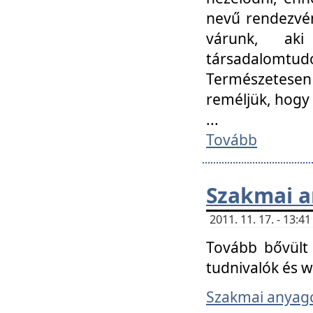
nevű rendezvén
várunk, aki
társadalomtud
Természetesen
reméljük, hogy
...
Tovább
Szakmai 
2011. 11. 17. - 13:
Tovább bővült 
tudnivalók és 
Szakmai anyag