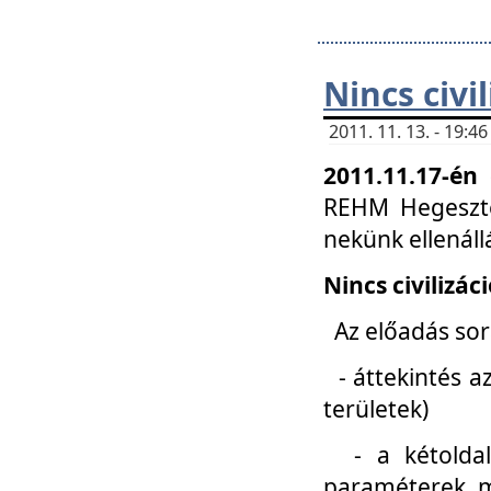
Nincs civi
2011. 11. 13. - 19:
2011.11.17-én
REHM Hegeszté
nekünk ellenál
Nincs civilizác
Az előadás sorá
- áttekintés az
területek)
- a kétoldali 
paraméterek, m