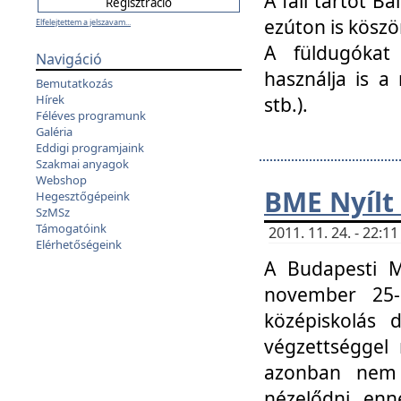
A fali tartót B
ezúton is köszö
Elfelejtettem a jelszavam...
A füldugókat
Navigáció
használja is a 
Bemutatkozás
Hírek
stb.).
Féléves programunk
Galéria
Eddigi programjaink
Szakmai anyagok
Webshop
BME Nyílt
Hegesztőgépeink
SzMSz
Támogatóink
2011. 11. 24. - 22:
Elérhetőségeink
A Budapesti 
november 25-
középiskolás d
végzettséggel
azonban nem 
nézelődni, enn