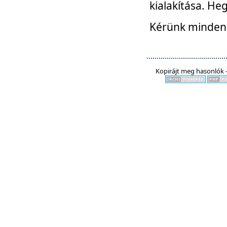
kialakítása. He
Kérünk mindenki
Kopirájt meg hasonlók -