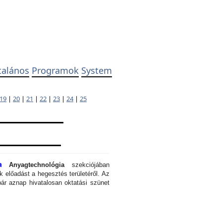
talános
Programok
System
19
|
20
|
21
|
22
|
23
|
24
|
25
a
Anyagtechnológia
szekciójában
 előadást a hegesztés területéről. Az
ár aznap hivatalosan oktatási szünet