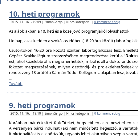
10. heti programok
2015. 11. 16. - 19:09 | SimonGergo | Nincs kategória. |
0 komment eddig
Az alábbiakban a 10. heti és a közeljövő programjairól olvashattok.
Holnap, azaz kedden a szokásos időben (18-20 óra között) laborfoglalk
Csütörtökön 16-20 óra között szintén laborfoglalkozás lesz. Emellet
Gépész Szakkollégium szervezésében megrendezésre kerül a "
Dokto
est, ahol közelebbről is megismerhetitek, miből is áll a doktoranduszo
fokozat megszerzésének, milyen ösztöndíj- és projektlehetőségek 
rendezvény 18 órától a Kármán Tódor Kollégium aulájában lesz, továb
...
Tovább
9. heti programok
2015. 11. 16. - 19:10 | SimonGergo | Nincs kategória. |
0 komment eddig
Korábban már értesítettünk Titeket, hogy ebben a szemeszterben is 
A versenyen bárki indulhat (aki nem minősített hegesztő, a varrat
funkcionalitást is ellenőrizzük, ugyanis lehet akármilyen szép a varrat