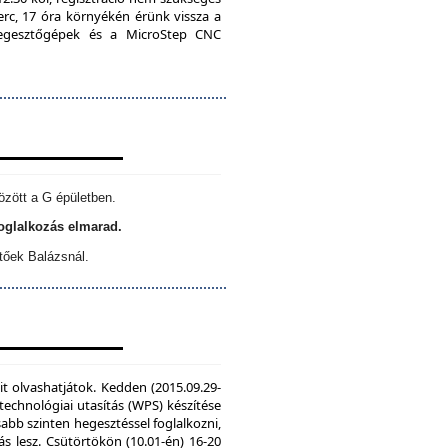
erc, 17 óra környékén érünk vissza a
 hegesztőgépek és a MicroStep CNC
özött a G épületben.
foglalkozás elmarad.
tőek Balázsnál.
it olvashatjátok. Kedden (2015.09.29-
echnológiai utasítás (WPS) készítése
sabb szinten hegesztéssel foglalkozni,
s lesz. Csütörtökön (10.01-én) 16-20