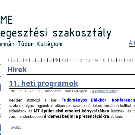
Ál
1
|
2
|
3
|
4
|
5
|
6
|
7
|
8
|
9
|
10
|
11
|
12
|
13
|
14
|
15
|
16
|
17
|
18
|
Hírek
11. heti programok
2015. 11. 16. - 19:21 | SimonGergo | Nincs kategória. |
0 komment eddig
Kedden 9:00-tól
Tudományos Diákköri Konferenci
a kari
szakosztályos tagjaink is előadnak, számos érdekes témában hallhattok
MT épület első emeleti könyvtárában
előadások az
lesznek, és b
érdemes beülni a prezentációkra
van, mindenképpen
. A kedd
...
Tovább