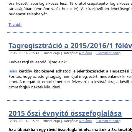
óra között laborfoglalkozás lesz, 19 órától csapatépítő foglalkozás
társaságában (enni/innivalót hozni ér). A közeljövőben lehetőségü
budapesti telephelyét.
...
Tovább
Tagregisztráció a 2015/2016/1 félé
2015. 09. 16. - 15:41 | SimonGergo | Kategória:
Általános
|
0 komment eddig
Kedves régi és leendő új tagjaink!
Jelen
kérdőív kitöltésével adhatod le jelentkezésedet a Hegesztési S
Fontos, hogy az eddigi tagság nem újul meg, ezért mindenkinek ki kell 
lenni. A megadott email címeteket felvesszük a levlistánkra, a későb
címre fogjuk nektek kiküldeni.
2015 őszi évnyitó összefoglalása
2015. 09. 16. - 15:56 | SimonGergo | Kategória:
Általános
|
0 komment eddig
Az alábbiakban egy rövid összefoglalót olvashattok a Szakosztály