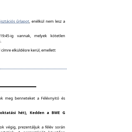
isztációs űrlapot
, enélkül nem lesz a
-19:45-ig vannak, melyek kötetlen
.
címre elküldésre kerül, emellett
unk meg benneteket a Félévnyitó és
. oktatási hét), Kedden a BME G
k végig, prezentáljuk a félév során