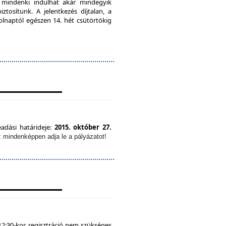
, mindenki indulhat akár mindegyik
tosítunk. A jelentkezés díjtalan, a
olnaptól egészen 14. hét csütörtökig
eadási határideje:
2015. október 27.
z mindenképpen adja le a pályázatot!
12:30-kor, regisztráció nem szükséges