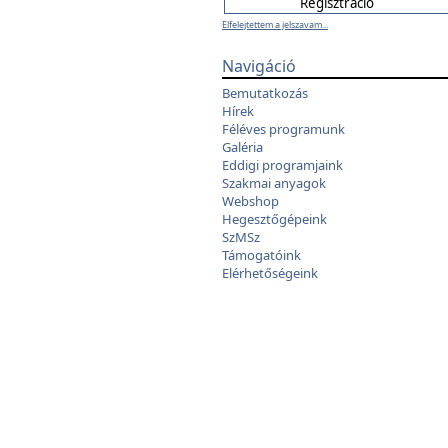
Elfelejtettem a jelszavam...
Navigáció
Bemutatkozás
Hírek
Féléves programunk
Galéria
Eddigi programjaink
Szakmai anyagok
Webshop
Hegesztőgépeink
SzMSz
Támogatóink
Elérhetőségeink