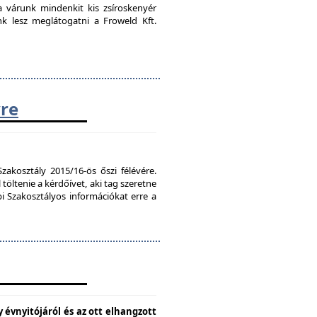
ra várunk mindenkit kis zsíroskenyér
nk lesz meglátogatni a Froweld Kft.
vre
zakosztály 2015/16-ös őszi félévére.
töltenie a kérdőívet, aki tag szeretne
bi Szakosztályos információkat erre a
 évnyitójáról és az ott elhangzott