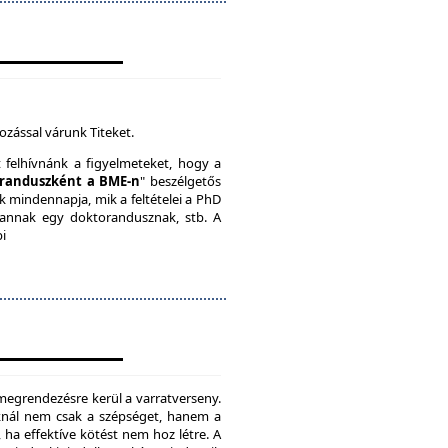
ozással várunk Titeket.
t felhívnánk a figyelmeteket, hogy a
randuszként a BME-n
" beszélgetős
k mindennapja, mik a feltételei a PhD
vannak egy doktorandusznak, stb. A
bi
megrendezésre kerül a varratverseny.
oknál nem csak a szépséget, hanem a
, ha effektíve kötést nem hoz létre. A