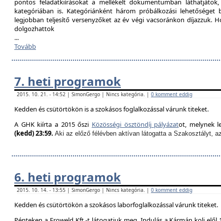
pontos feladatkiírásokat a mellékelt dokumentumban láthatjátok
kategóriában is. Kategóriánként három próbálkozási lehetőséget biz
legjobban teljesítő versenyzőket az év végi vacsoránkon díjazzuk. H
dolgozhattok
...
Tovább
7. heti programok
2015. 10. 21. - 14:52 | SimonGergo | Nincs kategória. |
0 komment eddig
Kedden és csütörtökön is a szokásos foglalkozással várunk titeket.
A GHK kiírta a 2015 őszi
Közösségi ösztöndíj pályázat
ot, melynek l
(kedd) 23:59.
Aki az előző félévben aktívan látogatta a Szakosztályt, a
6. heti programok
2015. 10. 14. - 13:55 | SimonGergo | Nincs kategória. |
0 komment eddig
Kedden és csütörtökön a szokásos laborfoglalkozással várunk titeket.
Pénteken a Froweld Kft.-t látogatjuk meg. Indulás a Kármán koli elől 