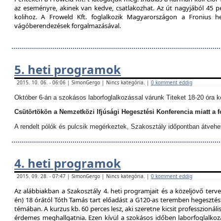
az eseményre, akinek van kedve, csatlakozhat. Az út nagyjából 45 p
kolihoz. A Froweld Kft. foglalkozik Magyarországon a Fronius
vágóberendezések forgalmazásával.
5. heti programok
2015. 10. 06. - 06:06 | SimonGergo | Nincs kategória. |
0 komment eddig
Október 6-án a szokásos laborfoglalkozással várunk Titeket 18-20 óra k
Csütörtökön a Nemzetközi Ifjúsági Hegesztési Konferencia miatt a 
A rendelt pólók és pulcsik megérkeztek, Szakosztály időpontban átvehe
4. heti programok
2015. 09. 28. - 07:47 | SimonGergo | Nincs kategória. |
0 komment eddig
Az alábbiakban a Szakosztály 4. heti programjait és a közeljövő terve
én) 18 órától Tóth Tamás tart előadást a G120-as teremben hegesztést
témában. A kurzus kb. 60 perces lesz, aki szeretne kicsit professzionáli
érdemes meghallgatnia. Ezen kívül a szokásos időben laborfoglalkozá