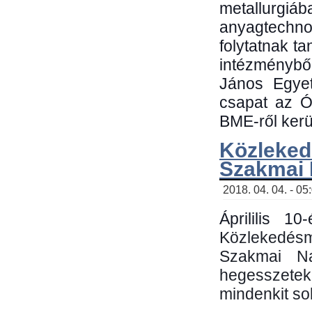
metallu
anyagtechn
folytatnak t
intézménybő
János Egyet
csapat az Ó
BME-ről kerül
Közleked
Szakmai
2018. 04. 04. - 05
Áprililis 1
Közlekedés
Szakmai N
hegesszetek 
mindenkit sok