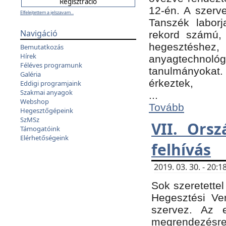
12-én. A szer
Elfelejtettem a jelszavam...
Tanszék laborj
Navigáció
rekord számú, 
hegesztéshe
Bemutatkozás
Hírek
anyagtechnológ
Féléves programunk
tanulmányokat.
Galéria
érkeztek,
Eddigi programjaink
Szakmai anyagok
...
Webshop
Tovább
Hegesztőgépeink
SzMSz
VII. Ors
Támogatóink
Elérhetőségeink
felhívás
2019. 03. 30. - 20
Sok szeretettel
Hegesztési Ve
szervez. Az 
megrendezésre 