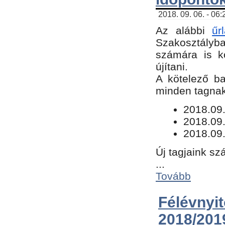
2018. 09. 06. - 06
Az alábbi
űr
Szakosztályba.
számára is k
újítani.
​A kötelező b
minden tagnak 
​2018.09
2018.09.
2018.09.
Új tagjaink sz
...
Tovább
Félévn
2018/201