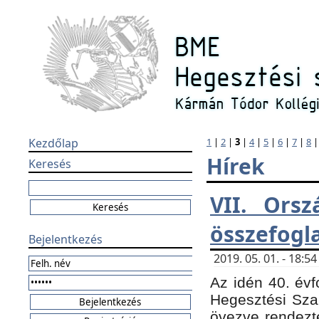
Kezdőlap
1
|
2
|
3
|
4
|
5
|
6
|
7
|
8
Hírek
Keresés
VII. Orsz
összefogl
Bejelentkezés
2019. 05. 01. - 18:
Az idén 40. évf
Hegesztési Sza
övezve rendezte