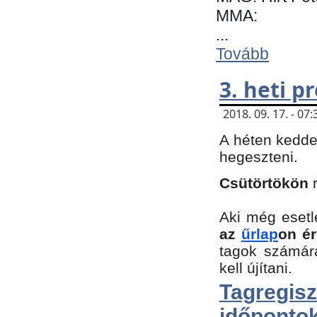
MMA:
...
Tovább
3. heti 
2018. 09. 17. - 0
A héten kedde
hegeszteni.
Csütörtökön
Aki még esetl
az
űrlap
on ér
tagok számár
kell újítani.
Tagregi
időpontok