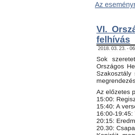
Az eseményről
VI. Orsz
felhívás
2018. 03. 23. - 0
Sok szerete
Országos He
Szakosztály 
megrendezésr
Az előzetes 
15:00: Regis
15:40: A ver
16:00-19:45:
20:
​15​
: Eredm
​20.30: Csapa