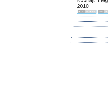
Kopirájt me
2010