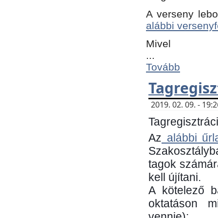
A verseny lebo
alábbi versenyf
Mivel
...
Tovább
Tagregisz
2019. 02. 09. - 19
Tagregisztráci
Az
alábbi űrl
Szakosztályb
tagok számára
kell újítani.
​A kötelező 
oktatáson m
vennie):