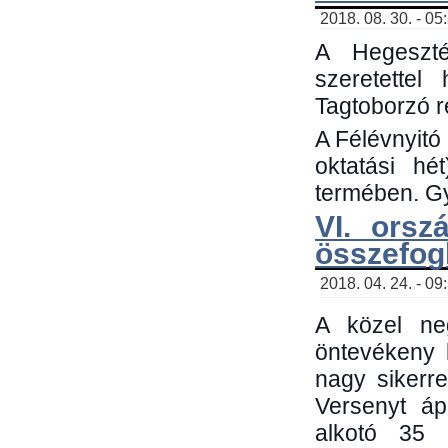
2018. 08. 30. - 05
A Hegeszté
szeretette
Tagtoborzó 
A Félévnyitó
oktatási h
termében. Gy
VI. orsz
összefog
2018. 04. 24. - 09
A közel neg
öntevékeny 
nagy sikerr
Versenyt áp
alkotó 35 h