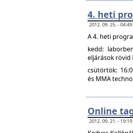
4. heti p
2012. 09. 25. - 04:
A 4. heti prog
kedd: laborbe
eljárások rövid
csütörtök: 16:
és MMA technoló
Online ta
2012. 09. 21. - 19:
Kedves Kollégá