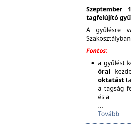
Szeptember 1
tagfelújító gy
A gyűlésre v
Szakosztályban
Fontos
:
a gyűlést 
órai
kezde
oktatást
t
a tagság f
és a
...
Tovább