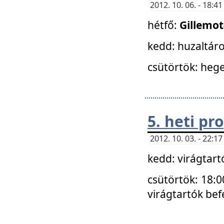
2012. 10. 06. - 18:
hétfő:
Gillemo
kedd: huzaltáro
csütörtök: hege
5. heti p
2012. 10. 03. - 22:
kedd: virágtar
csütörtök: 18:0
virágtartók bef