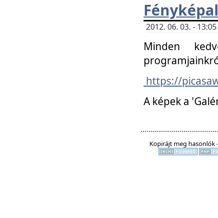
Fényképa
2012. 06. 03. - 13:
Minden kedv
programjainkró
https://picas
A képek a 'Galé
Kopirájt meg hasonlók -