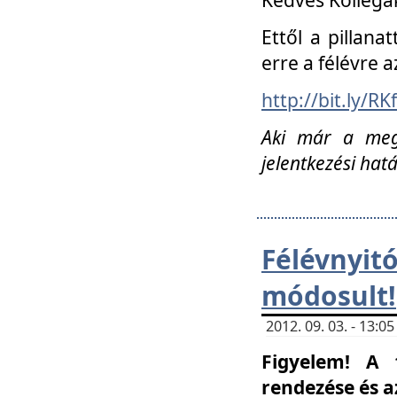
Ettől a pillana
erre a félévre a
http://bit.ly/RK
Aki már a megn
jelentkezési hat
Félévnyi
módosult!
2012. 09. 03. - 13:
Figyelem! A 
rendezése és 