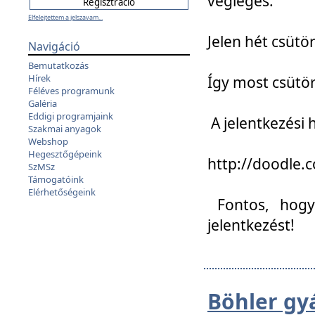
végleges:
Elfelejtettem a jelszavam...
Jelen hét csütör
Navigáció
Bemutatkozás
Hírek
Így most csütö
Féléves programunk
Galéria
Eddigi programjaink
A jelentkezési h
Szakmai anyagok
Webshop
Hegesztőgépeink
http://doodle
SzMSz
Támogatóink
Elérhetőségeink
Fontos, hogy 
jelentkezést!
Böhler gy