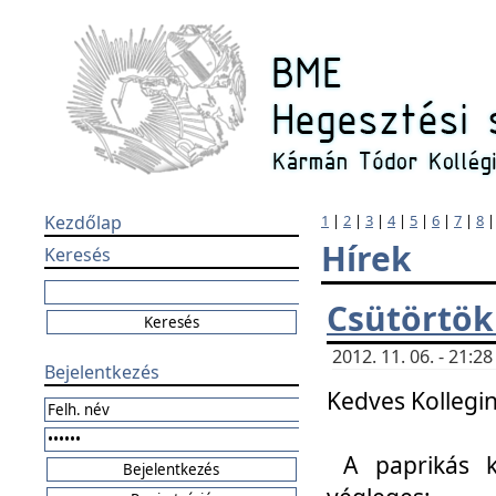
Kezdőlap
1
|
2
|
3
|
4
|
5
|
6
|
7
|
8
Hírek
Keresés
Csütörtök
2012. 11. 06. - 21:
Bejelentkezés
Kedves Kollegin
A paprikás k