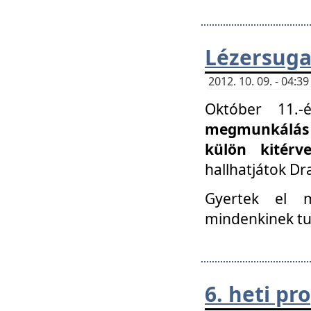
Lézersuga
2012. 10. 09. - 04:
Október 11.
megmunkálás 
külön kitér
hallhatjátok D
Gyertek el 
mindenkinek tu
6. heti p